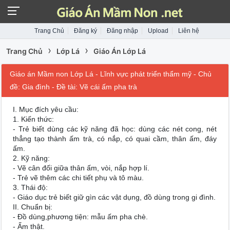
Trang Chủ
Đăng ký
Đăng nhập
Upload
Liên hệ
›
›
Trang Chủ
Lớp Lá
Giáo Án Lớp Lá
Giáo án Mầm non Lớp Lá - Lĩnh vực phát triển thẩm mỹ - Chủ
đề: Gia đình - Đề tài: Vẽ cái ấm pha trà
I. Mục đích yêu cầu:
1. Kiến thức:
- Trẻ biết dùng các kỹ năng đã học: dùng các nét cong, nét
thẳng tạo thành ấm trà, có nắp, có quai cầm, thân ấm, đáy
ấm.
2. Kỹ năng:
- Vẽ cân đối giữa thân ấm, vòi, nắp hợp lí.
- Trẻ vẽ thêm các chi tiết phụ và tô màu.
3. Thái độ:
- Giáo dục trẻ biết giữ gìn các vật dụng, đồ dùng trong gi đình.
II. Chuẩn bị:
- Đồ dùng,phương tiện: mẫu ấm pha chè.
- Ấm thật.