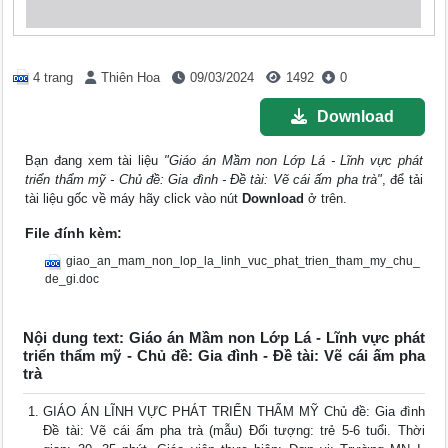
4 trang
Thiên Hoa
09/03/2024
1492
0
Download
Bạn đang xem tài liệu
"Giáo án Mầm non Lớp Lá - Lĩnh vực phát
triển thẩm mỹ - Chủ đề: Gia đình - Đề tài: Vẽ cái ấm pha trà"
, để tải
tài liệu gốc về máy hãy click vào nút
Download
ở trên.
File đính kèm:
giao_an_mam_non_lop_la_linh_vuc_phat_trien_tham_my_chu_
de_gi.doc
Nội dung text: Giáo án Mầm non Lớp Lá - Lĩnh vực phát
triển thẩm mỹ - Chủ đề: Gia đình - Đề tài: Vẽ cái ấm pha
trà
GIÁO ÁN LĨNH VỰC PHÁT TRIỂN THẨM MỸ Chủ đề: Gia đình
Đề tài: Vẽ cái ấm pha trà (mẫu) Đối tượng: trẻ 5-6 tuổi. Thời