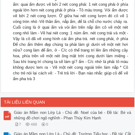
ấm: quai ấm được vẽ bởi 2 nét cong phải: 1 nét cong phải ở phía
ngoài lớn hơn nét cong phải ở phía - Tô màu trong. Vòi ấm được
vẽ bởi 2 nét cong lượn. Ở giữa hai nét cong lượn đó cô vẽ 1
vòng tròn nhỏ -Vẽ thân ấm, nắp ấm, để là chỗ cho nước chảy ra.
Cuối cùng là ở quai ấm và vòi ấm trên nắp ấm cô vẽ một nét
cong nhỏ làm - Vẽ hai nét cong: 1 núm ấm. nét cong trái và một -
Vậy là cô đã vẽ xong hình cái ấm pha trà. nét cong phải, ở phía
Để cho ấm thêm đẹp chúng ta phải làm gì dưới vẽ một nét hơi
nữa? cong làm đế ấm, ở - C/c có thể trang trí lên ấm những cây
hoa, phía trên vẽ một nét ông mặt trời cong dưới làm miệng -
Sau khi trang trí chúng ta sẽ làm gì? ấm - C/c nhớ là phải tô màu
không được lem ra - Vẽ một nét cong ngoài trên làm nắp * Cô
cho trẻ nói lại cách vẽ: - Trẻ trả lời - Bạn nào nhắc giúp cô để vẽ
ấm pha trà 3
TÀI LIỆU LIÊN QUAN
Giáo án Mầm non Lớp Lá - Chủ đề: Noel của bé - Đề tài: Bé và
những đồ chơi ngộ nghĩnh - Phan Thùy Kim Hạnh
7
488
0
Giáo án Mầm non Lớp Lá - Chủ đề: Trường Tiểu học - Đề tài: Cắt