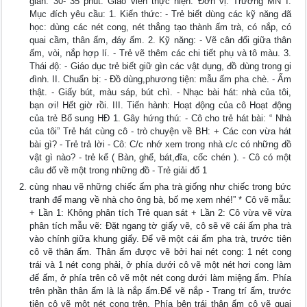
gian: 30- 35 phút. Giáo viên thực hiện: Đơn vị: Trường MN I.
Mục đích yêu cầu: 1. Kiến thức: - Trẻ biết dùng các kỹ năng đã
học: dùng các nét cong, nét thẳng tạo thành ấm trà, có nắp, có
quai cầm, thân ấm, đáy ấm. 2. Kỹ năng: - Vẽ cân đối giữa thân
ấm, vòi, nắp hợp lí. - Trẻ vẽ thêm các chi tiết phụ và tô màu. 3.
Thái độ: - Giáo dục trẻ biết giữ gìn các vật dụng, đồ dùng trong gi
đình. II. Chuẩn bị: - Đồ dùng,phương tiện: mẫu ấm pha chè. - Ấm
thật. - Giấy bút, màu sáp, bút chì. - Nhạc bài hát: nhà của tôi,
bạn ơi! Hết giờ rồi. III. Tiến hành: Hoạt động của cô Hoạt động
của trẻ Bổ sung HĐ 1. Gây hứng thú: - Cô cho trẻ hát bài: “ Nhà
của tôi” Trẻ hát cùng cô - trò chuyện về BH: + Các con vừa hát
bài gì? - Trẻ trả lời - Cô: C/c nhớ xem trong nhà c/c có những đồ
vật gì nào? - trẻ kể ( Bàn, ghế, bát,đĩa, cốc chén ). - Cô có một
câu đố về một trong những đồ - Trẻ giải đố 1
cùng nhau vẽ những chiếc ấm pha trà giống như chiếc trong bức
tranh để mang về nhà cho ông bà, bố mẹ xem nhé!” * Cô vẽ mẫu:
+ Lần 1: Không phân tích Trẻ quan sát + Lần 2: Cô vừa vẽ vừa
phân tích mẫu vẽ: Đặt ngang tờ giấy vẽ, cô sẽ vẽ cái ấm pha trà
vào chính giữa khung giấy. Để vẽ một cái ấm pha trà, trước tiên
cô vẽ thân ấm. Thân ấm được vẽ bởi hai nét cong: 1 nét cong
trái và 1 nét cong phải, ở phía dưới cô vẽ một nét hơi cong làm
đế ấm, ở phía trên cô vẽ một nét cong dưới làm miệng ấm. Phía
trên phần thân ấm là là nắp ấm.Để vẽ nắp - Trang trí ấm, trước
tiên cô vẽ một nét cong trên. Phía bên trái thân ấm cô vẽ quai