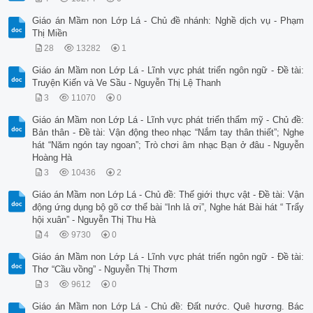
Giáo án Mầm non Lớp Lá - Chủ đề nhánh: Nghề dịch vụ - Phạm
Thị Miền
28
13282
1
Giáo án Mầm non Lớp Lá - Lĩnh vực phát triển ngôn ngữ - Đề tài:
Truyện Kiến và Ve Sầu - Nguyễn Thị Lệ Thanh
3
11070
0
Giáo án Mầm non Lớp Lá - Lĩnh vực phát triển thẩm mỹ - Chủ đề:
Bản thân - Đề tài: Vận động theo nhạc “Nắm tay thân thiết”; Nghe
hát “Năm ngón tay ngoan”; Trò chơi âm nhạc Bạn ở đâu - Nguyễn
Hoàng Hà
3
10436
2
Giáo án Mầm non Lớp Lá - Chủ đề: Thế giới thực vật - Đề tài: Vận
động ứng dụng bộ gõ cơ thể bài “Inh lả ơi”, Nghe hát Bài hát “ Trẩy
hội xuân” - Nguyễn Thị Thu Hà
4
9730
0
Giáo án Mầm non Lớp Lá - Lĩnh vực phát triển ngôn ngữ - Đề tài:
Thơ “Cầu vồng” - Nguyễn Thị Thơm
3
9612
0
Giáo án Mầm non Lớp Lá - Chủ đề: Đất nước. Quê hương. Bác