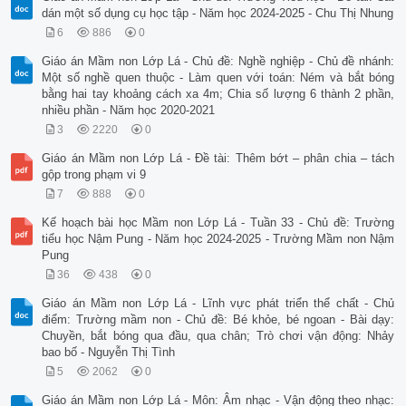
dán một số dụng cụ học tập - Năm học 2024-2025 - Chu Thị Nhung
6
886
0
Giáo án Mầm non Lớp Lá - Chủ đề: Nghề nghiệp - Chủ đề nhánh:
Một số nghề quen thuộc - Làm quen với toán: Ném và bắt bóng
bằng hai tay khoảng cách xa 4m; Chia số lượng 6 thành 2 phần,
nhiều phần - Năm học 2020-2021
3
2220
0
Giáo án Mầm non Lớp Lá - Đề tài: Thêm bớt – phân chia – tách
gộp trong phạm vi 9
7
888
0
Kế hoạch bài học Mầm non Lớp Lá - Tuần 33 - Chủ đề: Trường
tiểu học Nậm Pung - Năm học 2024-2025 - Trường Mầm non Nậm
Pung
36
438
0
Giáo án Mầm non Lớp Lá - Lĩnh vực phát triển thể chất - Chủ
điểm: Trường mầm non - Chủ đề: Bé khỏe, bé ngoan - Bài dạy:
Chuyền, bắt bóng qua đầu, qua chân; Trò chơi vận động: Nhảy
bao bố - Nguyễn Thị Tình
5
2062
0
Giáo án Mầm non Lớp Lá - Môn: Âm nhạc - Vận động theo nhạc: