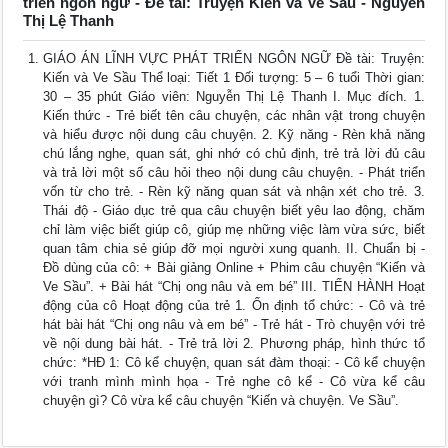
triển ngôn ngữ - Đề tài: Truyện Kiến và Ve Sầu - Nguyễn
Thị Lệ Thanh
GIÁO ÁN LĨNH VỰC PHÁT TRIỂN NGÔN NGỮ Đề tài: Truyện:
Kiến và Ve Sầu Thể loại: Tiết 1 Đối tượng: 5 – 6 tuổi Thời gian:
30 – 35 phút Giáo viên: Nguyễn Thị Lệ Thanh I. Mục đích. 1.
Kiến thức - Trẻ biết tên câu chuyện, các nhân vật trong chuyện
và hiểu được nội dung câu chuyện. 2. Kỹ năng - Rèn khả năng
chú lắng nghe, quan sát, ghi nhớ có chủ định, trẻ trả lời đủ câu
và trả lời một số câu hỏi theo nội dung câu chuyện. - Phát triển
vốn từ cho trẻ. - Rèn kỹ năng quan sát và nhận xét cho trẻ. 3.
Thái độ - Giáo dục trẻ qua câu chuyện biết yêu lao động, chăm
chỉ làm việc biết giúp cô, giúp mẹ những việc làm vừa sức, biết
quan tâm chia sẻ giúp đỡ mọi người xung quanh. II. Chuẩn bị -
Đồ dùng của cô: + Bài giảng Online + Phim câu chuyện “Kiến và
Ve Sầu”. + Bài hát “Chị ong nâu và em bé” III. TIẾN HÀNH Hoạt
động của cô Hoạt động của trẻ 1. Ổn định tổ chức: - Cô và trẻ
hát bài hát “Chị ong nâu và em bé” - Trẻ hát - Trò chuyện với trẻ
về nội dung bài hát. - Trẻ trả lời 2. Phương pháp, hình thức tổ
chức: *HĐ 1: Cô kể chuyện, quan sát đàm thoại: - Cô kể chuyện
với tranh mình mình họa - Trẻ nghe cô kể - Cô vừa kể câu
chuyện gì? Cô vừa kể câu chuyện “Kiến và chuyện. Ve Sầu”.