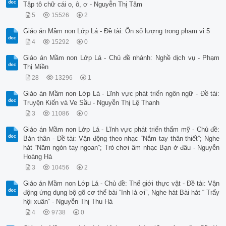
Tập tô chữ cái o, ô, ơ - Nguyễn Thị Tâm
5
15526
2
Giáo án Mầm non Lớp Lá - Đề tài: Ôn số lượng trong phạm vi 5
4
15292
0
Giáo án Mầm non Lớp Lá - Chủ đề nhánh: Nghề dịch vụ - Phạm
Thị Miền
28
13296
1
Giáo án Mầm non Lớp Lá - Lĩnh vực phát triển ngôn ngữ - Đề tài:
Truyện Kiến và Ve Sầu - Nguyễn Thị Lệ Thanh
3
11086
0
Giáo án Mầm non Lớp Lá - Lĩnh vực phát triển thẩm mỹ - Chủ đề:
Bản thân - Đề tài: Vận động theo nhạc “Nắm tay thân thiết”; Nghe
hát “Năm ngón tay ngoan”; Trò chơi âm nhạc Bạn ở đâu - Nguyễn
Hoàng Hà
3
10456
2
Giáo án Mầm non Lớp Lá - Chủ đề: Thế giới thực vật - Đề tài: Vận
động ứng dụng bộ gõ cơ thể bài “Inh lả ơi”, Nghe hát Bài hát “ Trẩy
hội xuân” - Nguyễn Thị Thu Hà
4
9738
0