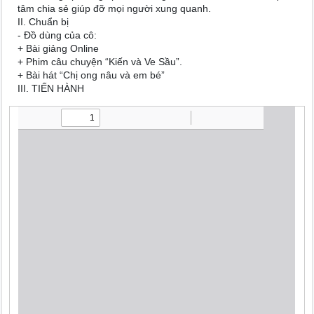
tâm chia sẻ giúp đỡ mọi người xung quanh.
II. Chuẩn bị
- Đồ dùng của cô:
+ Bài giảng Online
+ Phim câu chuyện “Kiến và Ve Sầu”.
+ Bài hát “Chị ong nâu và em bé”
III. TIẾN HÀNH