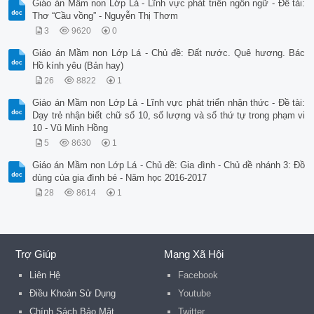
Giáo án Mầm non Lớp Lá - Lĩnh vực phát triển ngôn ngữ - Đề tài:
Thơ “Cầu vồng” - Nguyễn Thị Thơm
3
9620
0
Giáo án Mầm non Lớp Lá - Chủ đề: Đất nước. Quê hương. Bác
Hồ kính yêu (Bản hay)
26
8822
1
Giáo án Mầm non Lớp Lá - Lĩnh vực phát triển nhận thức - Đề tài:
Dạy trẻ nhận biết chữ số 10, số lượng và số thứ tự trong phạm vi
10 - Vũ Minh Hồng
5
8630
1
Giáo án Mầm non Lớp Lá - Chủ đề: Gia đình - Chủ đề nhánh 3: Đồ
dùng của gia đình bé - Năm học 2016-2017
28
8614
1
Trợ Giúp
Mạng Xã Hội
Liên Hệ
Facebook
Điều Khoản Sử Dụng
Youtube
Chính Sách Bảo Mật
Twitter