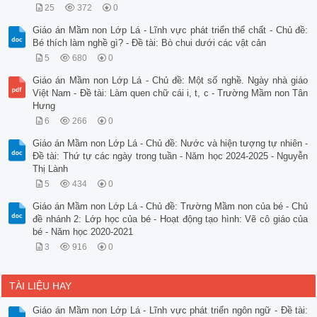
25
372
0
Giáo án Mầm non Lớp Lá - Lĩnh vực phát triển thể chất - Chủ đề:
Bé thích làm nghề gì? - Đề tài: Bò chui dưới các vật cản
5
680
0
Giáo án Mầm non Lớp Lá - Chủ đề: Một số nghề. Ngày nhà giáo
Việt Nam - Đề tài: Làm quen chữ cái i, t, c - Trường Mầm non Tân
Hưng
6
266
0
Giáo án Mầm non Lớp Lá - Chủ đề: Nước và hiện tượng tự nhiên -
Đề tài: Thứ tự các ngày trong tuần - Năm học 2024-2025 - Nguyễn
Thị Lành
5
434
0
Giáo án Mầm non Lớp Lá - Chủ đề: Trường Mầm non của bé - Chủ
đề nhánh 2: Lớp học của bé - Hoạt động tạo hình: Vẽ cô giáo của
bé - Năm học 2020-2021
3
916
0
TÀI LIỆU HAY
Giáo án Mầm non Lớp Lá - Lĩnh vực phát triển ngôn ngữ - Đề tài: