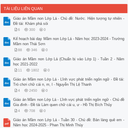
TÀI LIỆU LIÊN QUAN
Giáo án Mầm non Lớp Lá - Chủ đề: Nước. Hiện tượng tự nhiên -
Đề tài: Khám phá sỏi
6
300
0
Kế hoạch bài dạy Mầm non Lớp Lá - Năm học 2023-2024 - Trường
Mầm non Thái Sơn
88
346
0
Giáo án Mầm non Lớp Lá (Chuẩn bị vào Lớp 1) - Tuần 2 - Năm
học 2021-2022
11
1802
0
Giáo án Mầm non Lớp Lá - Lĩnh vực phát triển ngôn ngữ - Đề tài:
Trò chơi chữ cái n, m, l - Nguyễn Thị Lệ Thanh
4
2450
0
Giáo án Mầm non Lớp Lá - Lĩnh vực phát triển ngôn ngữ - Chủ đề
Gia đình - Đề tài Làm quen chữ cái u, ư - Hồ Thị Bích Thủy
4
708
0
Giáo án Mầm non Lớp Lá - Tuần 30 - Chủ đề: Bản làng quê em -
Năm học 2024-2025 - Phan Thị Minh Thúy