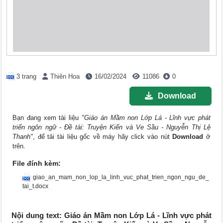
3 trang
Thiên Hoa
16/02/2024
11086
0
Download
Bạn đang xem tài liệu
"Giáo án Mầm non Lớp Lá - Lĩnh vực phát
triển ngôn ngữ - Đề tài: Truyện Kiến và Ve Sầu - Nguyễn Thị Lệ
Thanh"
, để tải tài liệu gốc về máy hãy click vào nút
Download
ở
trên.
File đính kèm:
giao_an_mam_non_lop_la_linh_vuc_phat_trien_ngon_ngu_de_
tai_t.docx
Nội dung text: Giáo án Mầm non Lớp Lá - Lĩnh vực phát