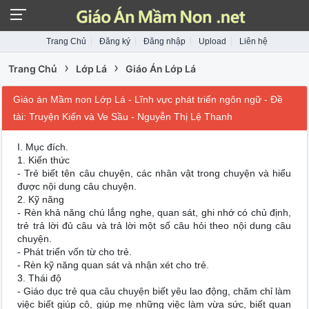
Trang Chủ
Đăng ký
Đăng nhập
Upload
Liên hệ
›
›
Trang Chủ
Lớp Lá
Giáo Án Lớp Lá
Giáo án Mầm non Lớp Lá - Lĩnh vực phát triển ngôn ngữ - Đề
tài: Truyện Kiến và Ve Sầu - Nguyễn Thị Lệ Thanh
I. Mục đích.
1. Kiến thức
- Trẻ biết tên câu chuyện, các nhân vật trong chuyện và hiểu
được nội dung câu chuyện.
2. Kỹ năng
- Rèn khả năng chú lắng nghe, quan sát, ghi nhớ có chủ định,
trẻ trả lời đủ câu và trả lời một số câu hỏi theo nội dung câu
chuyện.
- Phát triển vốn từ cho trẻ.
- Rèn kỹ năng quan sát và nhận xét cho trẻ.
3. Thái độ
- Giáo dục trẻ qua câu chuyện biết yêu lao động, chăm chỉ làm
việc biết giúp cô, giúp mẹ những việc làm vừa sức, biết quan