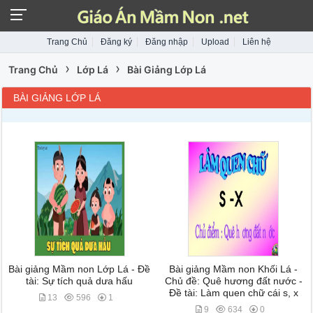
Trang Chủ
Đăng ký
Đăng nhập
Upload
Liên hệ
›
›
Trang Chủ
Lớp Lá
Bài Giảng Lớp Lá
BÀI GIẢNG LỚP LÁ
Bài giảng Mầm non Lớp Lá - Đề
Bài giảng Mầm non Khối Lá -
tài: Sự tích quả dưa hấu
Chủ đề: Quê hương đất nước -
Đề tài: Làm quen chữ cái s, x
13
596
1
9
634
0