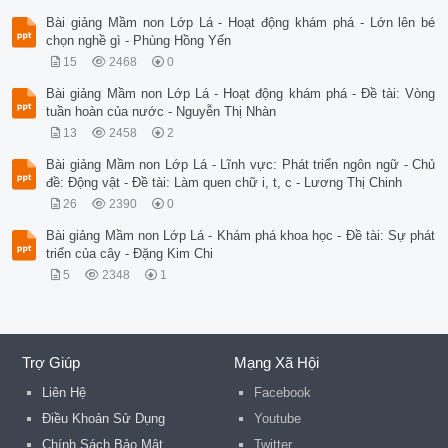
Bài giảng Mầm non Lớp Lá - Hoạt động khám phá - Lớn lên bé
chọn nghề gì - Phùng Hồng Yến
15
2468
0
Bài giảng Mầm non Lớp Lá - Hoạt động khám phá - Đề tài: Vòng
tuần hoàn của nước - Nguyễn Thị Nhàn
13
2458
2
Bài giảng Mầm non Lớp Lá - Lĩnh vực: Phát triển ngôn ngữ - Chủ
đề: Động vật - Đề tài: Làm quen chữ i, t, c - Lương Thị Chinh
26
2390
0
Bài giảng Mầm non Lớp Lá - Khám phá khoa học - Đề tài: Sự phát
triển của cây - Đặng Kim Chi
5
2348
1
Trợ Giúp
Mạng Xã Hội
Liên Hệ
Facebook
Điều Khoản Sử Dụng
Youtube
Chính Sách Bảo Mật
Twitter