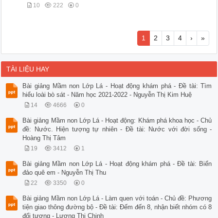
10
222
0
1
2
3
4
›
»
TÀI LIỆU HAY
Bài giảng Mầm non Lớp Lá - Hoạt động khám phá - Đề tài: Tìm
hiểu loài bò sát - Năm học 2021-2022 - Nguyễn Thị Kim Huệ
14
4666
0
Bài giảng Mầm non Lớp Lá - Hoạt động: Khám phá khoa học - Chủ
đề: Nước. Hiện tượng tự nhiên - Đề tài: Nước với đời sống -
Hoàng Thị Tâm
19
3412
1
Bài giảng Mầm non Lớp Lá - Hoạt động khám phá - Đề tài: Biển
đảo quê em - Nguyễn Thị Thu
22
3350
0
Bài giảng Mầm non Lớp Lá - Làm quen với toán - Chủ đề: Phương
tiện giao thông đường bộ - Đề tài: Đếm đến 8, nhận biết nhóm có 8
đối tượng - Lương Thị Chinh