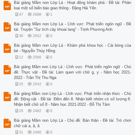
Bài giảng Mầm non Lớp Lá - Hoạt động khám phá - Đề tài: Phân
loại một số biển báo giao thông - Đặng Hải Yến
47
2688
1
Bài giảng Mầm non Lớp Lá - Lĩnh vực: Phát triển ngôn ngữ - Đề
tài: Truyện "Sự tích cây khoai lang" - Trịnh Phương Anh
36
2652
0
Bài giảng Mầm non Lớp Lá - Khám phá khoa học - Cái bóng của
bé - Nguyễn Thúy Hồng
12
2566
0
Bài giảng Mầm non Lớp Lá - Lĩnh vực: Phát triển ngôn ngữ - Chủ
đề: Thực vật - Đề tài: Làm quen với chữ g, y - Năm học 2021-
2022 - Trần Thị Thu Nga
25
2542
0
Bài giảng Mầm non Lớp Lá - Lĩnh vực: Phát triển nhận thức - Chủ
đề: Động vật - Đề tài: Đếm đến 8. Nhận biết nhóm có số lượng 8.
Nhận biết chữ số 8 - Năm học 2021-2022 - Đỗ Thị Tâm
29
2482
0
Bài giảng Mầm non Lớp Lá - Chủ đề: Bản thân - Đề tài: Trò chơi
chữ cái a, ă, â
31
2480
0