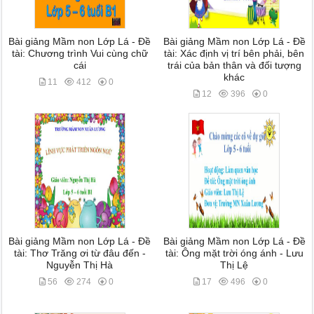
Bài giảng Mầm non Lớp Lá - Đề
Bài giảng Mầm non Lớp Lá - Đề
tài: Chương trình Vui cùng chữ
tài: Xác định vị trí bên phải, bên
cái
trái của bản thân và đối tượng
khác
11
412
0
12
396
0
Bài giảng Mầm non Lớp Lá - Đề
Bài giảng Mầm non Lớp Lá - Đề
tài: Thơ Trăng ơi từ đâu đến -
tài: Ông mặt trời óng ánh - Lưu
Nguyễn Thị Hà
Thị Lệ
56
274
0
17
496
0