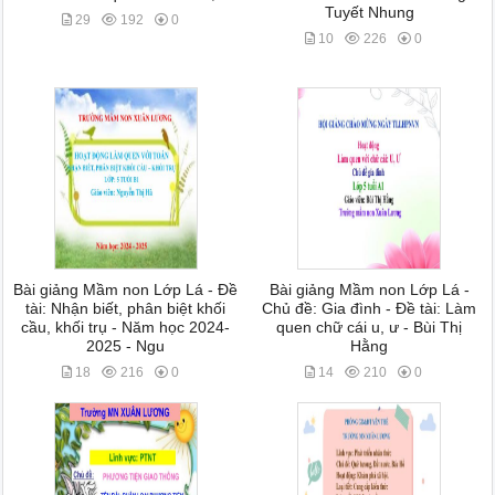
Tuyết Nhung
29
192
0
10
226
0
Bài giảng Mầm non Lớp Lá - Đề
Bài giảng Mầm non Lớp Lá -
tài: Nhận biết, phân biệt khối
Chủ đề: Gia đình - Đề tài: Làm
cầu, khối trụ - Năm học 2024-
quen chữ cái u, ư - Bùi Thị
2025 - Ngu
Hằng
18
216
0
14
210
0