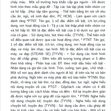
chảy máu . Môt số trường hợp khẩn cấp gọi người - Vẽ được
hình tròn theo mẫu giúp đỡ - Tập các bài tập phát triển nhóm cơ
và hô hấp ..(Học tập tấm gương, - Thể hiện bằng lời nói về nhu
cầu ăn, ngủ, vệ sinh đạo đức, PC HCM). - Làm quen với cách
đánh răng *PTNT: Tên gọi, 1 số đặc điểm nổi bật, ích lợi,công
dụng, nơi hoạt động của ô - Tậ p các bài thập phát triển nhóm cơ
và hô hấp tô. Mô tả đặc điểm nổi bật của ô tô dưới sự gợi mở
của cô giáo. - Sử dụng kéo, bút theo mẫu. (TYVN) - Thể hiện một
số điều quan sát được qua các hoạt động chơi, * PTNT: Tên gọi,
1 số đặc điểm nổi bật, ích lợi, công dụng, nơi hoạt động của xe
đạp, xe máy. âm nhạc, tạo hình. Mô tả đặc điểm nổi bật của xe
máy, xe đạp (STEAM- 5E) (TYVN) - + Sử dụng các hình hình
học để chắp ghép. - Đếm trên đối tượng trong phạm vi 5 đếm
theo khả năng - Phân loại các ĐT theo một dấu hiệu nổi bật -
Nhận dạng và gọi tên các hình: Tròn, vuông, tam giác, chữ nhật -
Một số nơi quy định dành cho người đi bộ: đi trên vỉa hè và bên
phải đường. Ngồi trên xe máy phải đội mũ bảo hiểm *PTNN: Đọc
thuộc, rõ ràng các bài thơ, ca dao, đồng dao, tục ngữ, nghe hiểu
nội dung truyện về các PTGT - Gộp/tách các nhóm có 4 đối
tượng bằng các cách khác nhau và đếm - Kể lại truyện đơn giản
đã được nghe với sự giúp đỡ của người lớn. * PTNN: Nghe hiểu
nội dung chuyện kể, truyện đọc (TYVN) - Nghe hiểu nội dung
chuyện kể, truyện đọc (TYVN) - Sử dụng câu đơn, câu ghép để
bày tỏ tình cảm, nhu cầu và hiểu biết của bản thân - Một số ký