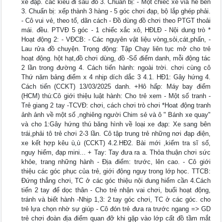
xe đạp. các kiểu đi sau đó 3. Chuẩn bị: - Một chiếc xe vỉa hè bên
3. Chuẩn bị: xếp thành 3 hàng - 5 góc chơi đạp, bộ lắp ghép phải.
- Cô vui vẻ, theo tổ, dãn cách - Đồ dùng đồ chơi theo PTGT thoải
mái. đều. PTVĐ 5 góc - 1 chiếc xắc xô, HĐLĐ - Nội dung trò *
Hoạt động 2: - VĐCB: - Các nguyên vật liệu vòng,sỏi,cát,phấn, -
Lau rửa đồ chuyện. Trọng động: Tập Chạy liên tục mở cho trẻ
hoạt động. hột hạt,đồ chơi dùng, đồ -Sổ điểm danh, mỗi động tác
2 lần trong đường 4. Cách tiến hành: ngoài trời. chơi cùng cô
Thứ năm bảng điểm x 4 nhịp dích dắc 3 4.1. HĐ1: Gây hứng 4.
Cách tiến (CCKT) 13/03/2025 danh. +Hô hấp: Máy bay điểm
(HCM) thú:Cô giới thiệu luật hành: Cho trẻ xem - Một số tranh -
Trẻ giang 2 tay -TCVĐ: chơi, cách chơi trò chơi *Hoat động tranh
ảnh ảnh về một số ,nghiêng người Chim sẻ và ô " Bánh xe quay"
và cho 1:Gây hứng thú băng hình về loại xe đạp: Xe sang bên
trái,phải tô trẻ chơi 2-3 lần. Cô tập trung trẻ những nơi đạp điện,
xe kết hợp kêu ù,ù (CCKT) 4.2.HĐ2. Bài mới ,kiểm tra sĩ số,
nguy hiểm, đạp mini... + Tay: Tay đưa ra a. Thỏa thuận chơi sức
khỏe, trang những hành - Địa điểm: trước, lên cao. - Cô giới
thiệu các góc phục của trẻ, giới động nguy trong lớp học. TTCB:
Đứng thẳng chơi, TC ở các góc thiệu nội dung hiểm cần 4.Cách
tiến 2 tay để dọc thân - Cho trẻ nhận vai chơi, buổi hoạt động,
tránh và biết hành -Nhịp 1,3: 2 tay góc chơi, TC ở các góc. cho
trẻ lựa chọn nhờ sự giúp - Cô đón trẻ đưa ra trước ngang => GD
trẻ chơi đoàn địa điểm quan đỡ khi gặp vào lớp cất đồ tầm mắt