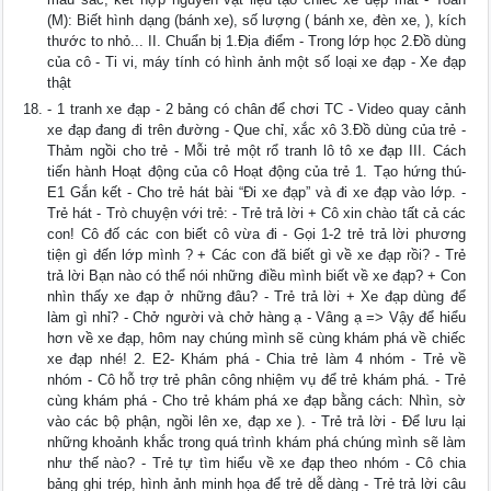
(M): Biết hình dạng (bánh xe), số lượng ( bánh xe, đèn xe, ), kích
thước to nhỏ... II. Chuẩn bị 1.Địa điểm - Trong lớp học 2.Đồ dùng
của cô - Ti vi, máy tính có hình ảnh một số loại xe đạp - Xe đạp
thật
- 1 tranh xe đạp - 2 bảng có chân để chơi TC - Video quay cảnh
xe đạp đang đi trên đường - Que chỉ, xắc xô 3.Đồ dùng của trẻ -
Thảm ngồi cho trẻ - Mỗi trẻ một rổ tranh lô tô xe đạp III. Cách
tiến hành Hoạt động của cô Hoạt động của trẻ 1. Tạo hứng thú-
E1 Gắn kết - Cho trẻ hát bài “Đi xe đạp” và đi xe đạp vào lớp. -
Trẻ hát - Trò chuyện với trẻ: - Trẻ trả lời + Cô xin chào tất cả các
con! Cô đố các con biết cô vừa đi - Gọi 1-2 trẻ trả lời phương
tiện gì đến lớp mình ? + Các con đã biết gì về xe đạp rồi? - Trẻ
trả lời Bạn nào có thể nói những điều mình biết về xe đạp? + Con
nhìn thấy xe đạp ở những đâu? - Trẻ trả lời + Xe đạp dùng để
làm gì nhỉ? - Chở người và chở hàng ạ - Vâng ạ => Vậy để hiểu
hơn về xe đạp, hôm nay chúng mình sẽ cùng khám phá về chiếc
xe đạp nhé! 2. E2- Khám phá - Chia trẻ làm 4 nhóm - Trẻ về
nhóm - Cô hỗ trợ trẻ phân công nhiệm vụ để trẻ khám phá. - Trẻ
cùng khám phá - Cho trẻ khám phá xe đạp bằng cách: Nhìn, sờ
vào các bộ phận, ngồi lên xe, đạp xe ). - Trẻ trả lời - Để lưu lại
những khoảnh khắc trong quá trình khám phá chúng mình sẽ làm
như thế nào? - Trẻ tự tìm hiểu về xe đạp theo nhóm - Cô chia
bảng ghi trép, hình ảnh minh họa để trẻ dễ dàng - Trẻ trả lời câu