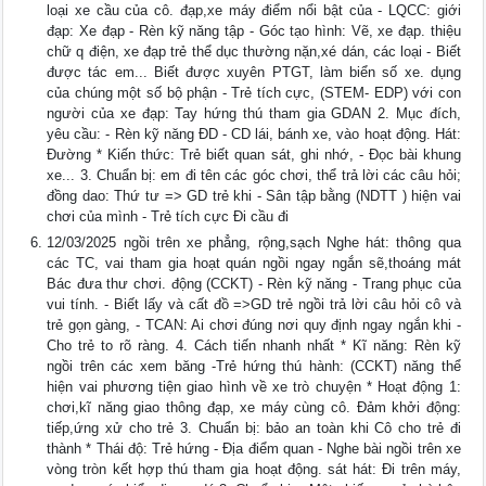
loại xe cầu của cô. đạp,xe máy điểm nổi bật của - LQCC: giới
đạp: Xe đạp - Rèn kỹ năng tập - Góc tạo hình: Vẽ, xe đạp. thiệu
chữ q điện, xe đạp trẻ thể dục thường nặn,xé dán, các loại - Biết
được tác em... Biết được xuyên PTGT, làm biển số xe. dụng
của chúng một số bộ phận - Trẻ tích cực, (STEM- EDP) với con
người của xe đạp: Tay hứng thú tham gia GDAN 2. Mục đích,
yêu cầu: - Rèn kỹ năng ĐD - CD lái, bánh xe, vào hoạt động. Hát:
Đường * Kiến thức: Trẻ biết quan sát, ghi nhớ, - Đọc bài khung
xe... 3. Chuẩn bị: em đi tên các góc chơi, thể trả lời các câu hỏi;
đồng dao: Thứ tư => GD trẻ khi - Sân tập bằng (NDTT ) hiện vai
chơi của mình - Trẻ tích cực Đi cầu đi
12/03/2025 ngồi trên xe phẳng, rộng,sạch Nghe hát: thông qua
các TC, vai tham gia hoạt quán ngồi ngay ngắn sẽ,thoáng mát
Bác đưa thư chơi. động (CCKT) - Rèn kỹ năng - Trang phục của
vui tính. - Biết lấy và cất đồ =>GD trẻ ngồi trả lời câu hỏi cô và
trẻ gọn gàng, - TCAN: Ai chơi đúng nơi quy định ngay ngắn khi -
Cho trẻ to rõ ràng. 4. Cách tiến nhanh nhất * Kĩ năng: Rèn kỹ
ngồi trên các xem băng -Trẻ hứng thú hành: (CCKT) năng thể
hiện vai phương tiện giao hình về xe trò chuyện * Hoạt động 1:
chơi,kĩ năng giao thông đạp, xe máy cùng cô. Đảm khởi động:
tiếp,ứng xử cho trẻ 3. Chuẩn bị: bảo an toàn khi Cô cho trẻ đi
thành * Thái độ: Trẻ hứng - Địa điểm quan - Nghe bài ngồi trên xe
vòng tròn kết hợp thú tham gia hoạt động. sát hát: Đi trên máy,