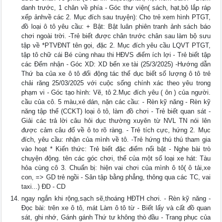
danh trước, 1 chân về phía - Góc thư viện( sách, hạt,bộ lắp ráp
xếp ảnhvề các 2. Mục đích sau truyện): Cho trẻ xem hình PTGT,
đồ loại ô tô yêu cầu: + Bật: Bật luân phiên tranh ảnh sách báo
chơi ngoài trời. -Trẻ biết được chân trước chân sau làm bộ sưu
tập về *PTVĐNT tên gọi, đặc 2. Mục đích yêu cầu LQVT PTGT,
tập tô chữ cái Bé cùng nhau thi HĐVS điểm ích lợi - Trẻ biết tập
các Đếm nhận - Góc XD: XD bến xe tài (25/3/2025) -Hướng dẫn
Thứ ba của xe ô tô đối động tác thể dục biết số lượng ô tô trẻ
chải răng 25/03/2025 với cuộc sống chính xác theo yêu trong
phạm vi - Góc tạo hình: Vẽ, tô 2.Mục đích yêu ( ôn ) của người.
cầu của cô. 5 màu,xé dán, nặn các cầu: - Rèn kỹ năng - Rèn kỹ
năng tập thể (CCKT) loại ô tô, làm đồ chơi - Trẻ biết quan sát -
Giải các trả lời câu hỏi dục thường xuyên từ NVL TN nói lên
được cảm câu đố về ô to rõ ràng. - Trẻ tích cực, hứng 2. Mục
đích, yêu cầu: nhận của mình về tô. -Trẻ hứng thú thú tham gia
vào hoạt * Kiến thức: Trẻ biết đặc điểm nổi bật - Nghe bài trò
chuyện động. tên các góc chơi, thể của một số loại xe hát: Tàu
hỏa cùng cô 3. Chuẩn bị: hiện vai chơi của mình ô tô( ô tải,xe
con, => GD trẻ ngồi - Sân tập bằng phẳng, thông qua các TC, vai
taxi...) ĐD - CD
ngay ngắn khi rộng,sạch sẽ,thoáng HĐTH chơi. - Rèn kỹ năng -
Đọc bài: trên xe ô tô, mát Làm ô tô từ - Biết lấy và cất đồ quan
sát, ghi nhớ, Gánh gánh Thứ tư không thò đầu - Trang phục của