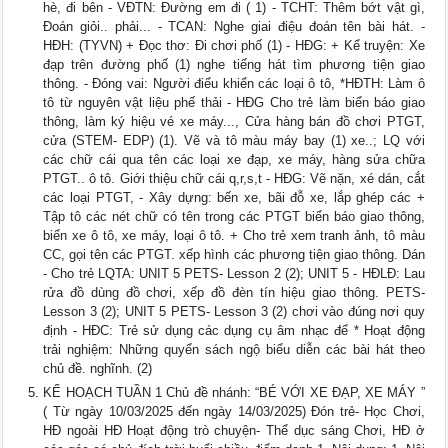
hè, đi bên - VĐTN: Đường em đi ( 1) - TCHT: Thêm bớt vật gì,
Đoán giỏi.. phải... - TCAN: Nghe giai điệu đoán tên bài hát. -
HĐH: (TYVN) + Đọc thơ: Đi chơi phố (1) - HĐG: + Kể truyện: Xe
đạp trên đường phố (1) nghe tiếng hát tìm phương tiện giao
thông. - Đóng vai: Người điểu khiển các loại ô tô, *HĐTH: Làm ô
tô từ nguyên vật liệu phế thải - HĐG Cho trẻ làm biển báo giao
thông, làm ký hiệu vé xe máy..., Cửa hàng bán đồ chơi PTGT,
cửa (STEM- EDP) (1). Vẽ và tô màu máy bay (1) xe..; LQ với
các chữ cái qua tên các loại xe đạp, xe máy, hàng sửa chữa
PTGT.. ô tô. Giới thiệu chữ cái q,r,s,t - HĐG: Vẽ nặn, xé dán, cắt
các loại PTGT, - Xây dựng: bến xe, bãi đỗ xe, lắp ghép các +
Tập tô các nét chữ có tên trong các PTGT biển báo giao thông,
biển xe ô tô, xe máy, loại ô tô. + Cho trẻ xem tranh ảnh, tô màu
CC, gọi tên các PTGT. xếp hình các phương tiện giao thông. Dán
- Cho trẻ LQTA: UNIT 5 PETS- Lesson 2 (2); UNIT 5 - HĐLĐ: Lau
rửa đồ dùng đồ chơi, xếp đồ đèn tín hiệu giao thông. PETS-
Lesson 3 (2); UNIT 5 PETS- Lesson 3 (2) chơi vào đúng nơi quy
định - HĐC: Trẻ sử dụng các dụng cụ âm nhạc để * Hoạt động
trải nghiệm: Những quyển sách ngộ biểu diễn các bài hát theo
chủ đề. nghĩnh. (2)
KẾ HOẠCH TUẦN 1 Chủ đề nhánh: “BÉ VỚI XE ĐẠP, XE MÁY ”
( Từ ngày 10/03/2025 đến ngày 14/03/2025) Đón trẻ- Học Chơi,
HĐ ngoài HĐ Hoạt động trò chuyện- Thể dục sáng Chơi, HĐ ở