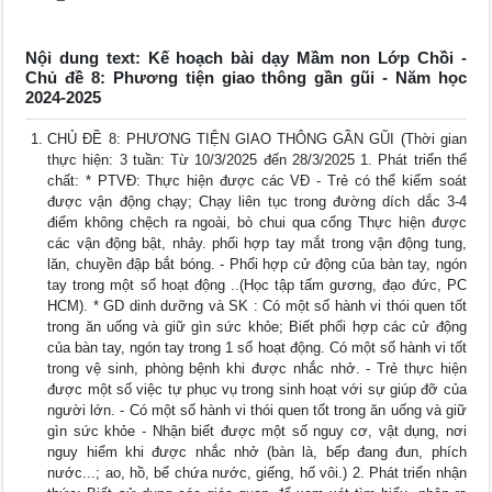
Nội dung text: Kế hoạch bài dạy Mầm non Lớp Chồi -
Chủ đề 8: Phương tiện giao thông gần gũi - Năm học
2024-2025
CHỦ ĐỀ 8: PHƯƠNG TIỆN GIAO THÔNG GẦN GŨI (Thời gian
thực hiện: 3 tuần: Từ 10/3/2025 đến 28/3/2025 1. Phát triển thể
chất: * PTVĐ: Thực hiện được các VĐ - Trẻ có thể kiểm soát
được vận động chạy; Chạy liên tục trong đường dích dắc 3-4
điểm không chệch ra ngoài, bò chui qua cổng Thực hiện được
các vận động bật, nhảy. phối hợp tay mắt trong vận động tung,
lăn, chuyền đập bắt bóng. - Phối hợp cử động của bàn tay, ngón
tay trong một số hoạt động ..(Học tập tấm gương, đạo đức, PC
HCM). * GD dinh dưỡng và SK : Có một số hành vi thói quen tốt
trong ăn uống và giữ gìn sức khỏe; Biết phối hợp các cử động
của bàn tay, ngón tay trong 1 số hoạt động. Có một số hành vi tốt
trong vệ sinh, phòng bệnh khi được nhắc nhở. - Trẻ thực hiện
được một số việc tự phục vụ trong sinh hoạt với sự giúp đỡ của
người lớn. - Có một số hành vi thói quen tốt trong ăn uống và giữ
gìn sức khỏe - Nhận biết được một số nguy cơ, vật dụng, nơi
nguy hiểm khi được nhắc nhở (bàn là, bếp đang đun, phích
nước...; ao, hồ, bể chứa nước, giếng, hố vôi.) 2. Phát triển nhận