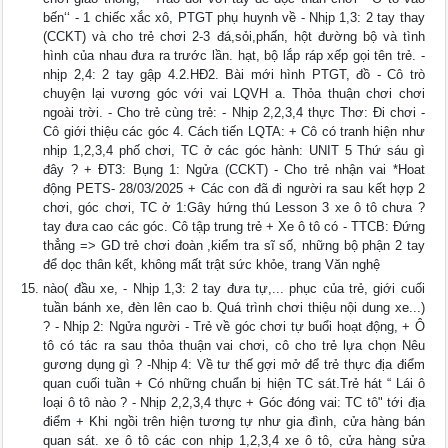
bến‘‘ - 1 chiếc xắc xô, PTGT phụ huynh về - Nhịp 1,3: 2 tay thay
(CCKT) và cho trẻ chơi 2-3 đá,sỏi,phấn, hột đường bộ và tình
hình của nhau đưa ra trước lần. hạt, bộ lắp ráp xếp gọi tên trẻ. -
nhịp 2,4: 2 tay gập 4.2.HĐ2. Bài mới hình PTGT, đồ - Cô trò
chuyện lại vương góc với vai LQVH a. Thỏa thuận chơi chơi
ngoài trời. - Cho trẻ cùng trẻ: - Nhịp 2,2,3,4 thực Thơ: Đi chơi -
Cô giới thiệu các góc 4. Cách tiến LQTA: + Cô có tranh hiện như
nhịp 1,2,3,4 phố chơi, TC ở các góc hành: UNIT 5 Thứ sáu gì
đây ? + ĐT3: Bụng 1: Ngửa (CCKT) - Cho trẻ nhận vai *Hoat
động PETS- 28/03/2025 + Các con đã đi người ra sau kết hợp 2
chơi, góc chơi, TC ở 1:Gây hứng thú Lesson 3 xe ô tô chưa ?
tay đưa cao các góc. Cô tập trung trẻ + Xe ô tô có - TTCB: Đứng
thẳng => GD trẻ chơi đoàn ,kiểm tra sĩ số, những bộ phận 2 tay
để dọc thân kết, không mất trật sức khỏe, trang Văn nghệ
nào( đầu xe, - Nhịp 1,3: 2 tay đưa tự,... phục của trẻ, giới cuối
tuần bánh xe, đèn lên cao b. Quá trình chơi thiệu nội dung xe...)
? - Nhịp 2: Ngửa người - Trẻ về góc chơi tự buổi hoạt động, + Ô
tô có tác ra sau thỏa thuận vai chơi, cô cho trẻ lựa chọn Nêu
gương dụng gì ? -Nhịp 4: Về tư thế gợi mở để trẻ thực địa điểm
quan cuối tuần + Có những chuẩn bị hiện TC sát.Trẻ hát “ Lái ô
loại ô tô nào ? - Nhịp 2,2,3,4 thực + Góc đóng vai: TC tô" tới địa
điểm + Khi ngồi trên hiện tương tự như gia đình, cửa hàng bán
quan sát. xe ô tô các con nhịp 1,2,3,4 xe ô tô, cửa hàng sửa