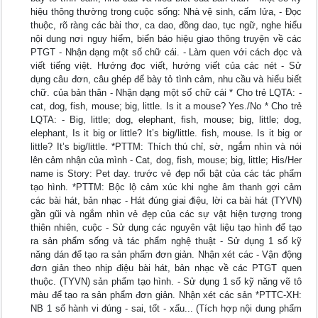
hiệu thông thường trong cuộc sống: Nhà vệ sinh, cấm lửa, - Đọc
thuộc, rõ ràng các bài thơ, ca dao, đồng dao, tục ngữ, nghe hiểu
nội dung nơi nguy hiểm, biển báo hiệu giao thông truyện về các
PTGT - Nhận dạng một số chữ cái. - Làm quen với cách đọc và
viết tiếng việt. Hướng đọc viết, hướng viết của các nét - Sử
dụng câu đơn, câu ghép để bày tỏ tình cảm, nhu cầu và hiểu biết
chữ. của bản thân - Nhận dạng một số chữ cái * Cho trẻ LQTA: -
cat, dog, fish, mouse; big, little. Is it a mouse? Yes./No * Cho trẻ
LQTA: - Big, little; dog, elephant, fish, mouse; big, little; dog,
elephant, Is it big or little? It’s big/little. fish, mouse. Is it big or
little? It’s big/little. *PTTM: Thích thú chỉ, sờ, ngắm nhìn và nói
lên cảm nhận của mình - Cat, dog, fish, mouse; big, little; His/Her
name is Story: Pet day. trước vẻ đẹp nổi bật của các tác phẩm
tạo hình. *PTTM: Bộc lộ cảm xúc khi nghe âm thanh gợi cảm
các bài hát, bản nhạc - Hát đúng giai điệu, lời ca bài hát (TYVN)
gần gũi và ngắm nhìn vẻ đẹp của các sự vật hiện tượng trong
thiên nhiên, cuộc - Sử dụng các nguyên vật liệu tạo hình để tạo
ra sản phẩm sống và tác phẩm nghệ thuật - Sử dụng 1 số kỹ
năng dán để tạo ra sản phẩm đơn giản. Nhận xét các - Vận động
đơn giản theo nhịp điệu bài hát, bản nhạc về các PTGT quen
thuộc. (TYVN) sản phẩm tạo hình. - Sử dụng 1 số kỹ năng vẽ tô
màu để tạo ra sản phẩm đơn giản. Nhận xét các sản *PTTC-XH:
NB 1 số hành vi đúng - sai, tốt - xấu... (Tích hợp nội dung phẩm