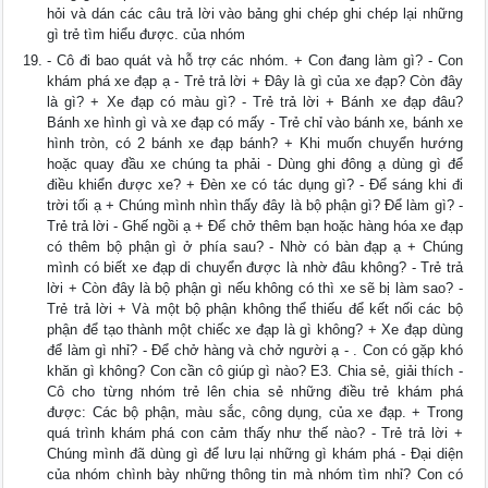
hỏi và dán các câu trả lời vào bảng ghi chép ghi chép lại những
gì trẻ tìm hiểu được. của nhóm
- Cô đi bao quát và hỗ trợ các nhóm. + Con đang làm gì? - Con
khám phá xe đạp ạ - Trẻ trả lời + Đây là gì của xe đạp? Còn đây
là gì? + Xe đạp có màu gì? - Trẻ trả lời + Bánh xe đạp đâu?
Bánh xe hình gì và xe đạp có mấy - Trẻ chỉ vào bánh xe, bánh xe
hình tròn, có 2 bánh xe đạp bánh? + Khi muốn chuyển hướng
hoặc quay đầu xe chúng ta phải - Dùng ghi đông ạ dùng gì để
điều khiển được xe? + Đèn xe có tác dụng gì? - Để sáng khi đi
trời tối ạ + Chúng mình nhìn thấy đây là bộ phận gì? Để làm gì? -
Trẻ trả lời - Ghế ngồi ạ + Để chở thêm bạn hoặc hàng hóa xe đạp
có thêm bộ phận gì ở phía sau? - Nhờ có bàn đạp ạ + Chúng
mình có biết xe đạp di chuyển được là nhờ đâu không? - Trẻ trả
lời + Còn đây là bộ phận gì nếu không có thì xe sẽ bị làm sao? -
Trẻ trả lời + Và một bộ phận không thể thiếu để kết nối các bộ
phận để tạo thành một chiếc xe đạp là gì không? + Xe đạp dùng
để làm gì nhỉ? - Để chở hàng và chở người ạ - . Con có gặp khó
khăn gì không? Con cần cô giúp gì nào? E3. Chia sẻ, giải thích -
Cô cho từng nhóm trẻ lên chia sẻ những điều trẻ khám phá
được: Các bộ phận, màu sắc, công dụng, của xe đạp. + Trong
quá trình khám phá con cảm thấy như thế nào? - Trẻ trả lời +
Chúng mình đã dùng gì để lưu lại những gì khám phá - Đại diện
của nhóm chình bày những thông tin mà nhóm tìm nhỉ? Con có