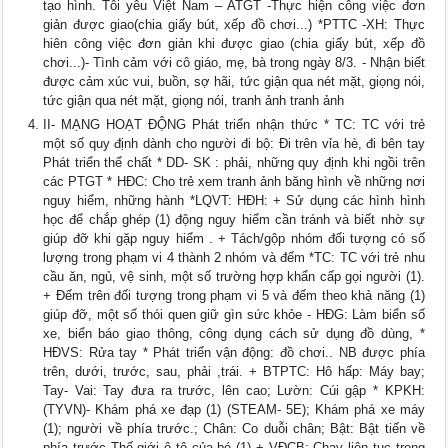
tạo hình. Tôi yêu Việt Nam – ATGT -Thực hiện công việc đơn
giản được giao(chia giấy bút, xếp đồ chơi...) *PTTC -XH: Thực
hiên công việc đơn giản khi được giao (chia giấy bút, xếp đồ
chơi...)- Tình cảm với cô giáo, mẹ, bà trong ngày 8/3. - Nhận biết
được cảm xúc vui, buồn, sợ hãi, tức giận qua nét mặt, giọng nói,
tức giận qua nét mặt, giọng nói, tranh ảnh tranh ảnh
II- MẠNG HOẠT ĐỘNG Phát triển nhận thức * TC: TC với trẻ
một số quy định dành cho người đi bộ: Đi trên vỉa hè, đi bên tay
Phát triển thể chất * DD- SK : phải, những quy định khi ngồi trên
các PTGT * HĐC: Cho trẻ xem tranh ảnh băng hình về những nơi
nguy hiểm, những hành *LQVT: HĐH: + Sử dụng các hình hình
học để chắp ghép (1) động nguy hiểm cần tránh và biết nhờ sự
giúp đỡ khi gặp nguy hiểm . + Tách/gộp nhóm đối tượng có số
lượng trong phạm vi 4 thành 2 nhóm và đếm *TC: TC với trẻ nhu
cầu ăn, ngủ, vệ sinh, một số trường hợp khẩn cấp gọi người (1).
+ Đếm trên đối tượng trong phạm vi 5 và đếm theo khả năng (1)
giúp đỡ, một số thói quen giữ gìn sức khỏe - HĐG: Làm biển số
xe, biển báo giao thông, công dụng cách sử dụng đồ dùng, *
HĐVS: Rửa tay * Phát triển vận động: đồ chơi.. NB được phía
trên, dưới, trước, sau, phải ,trái. + BTPTC: Hô hấp: Máy bay;
Tay- Vai: Tay đưa ra trước, lên cao; Lườn: Cúi gập * KPKH:
(TYVN)- Khám phá xe đạp (1) (STEAM- 5E); Khám phá xe máy
(1); người về phía trước.; Chân: Co duỗi chân; Bật: Bật tiến về
phía trước Thế giới ô tô của bé (1) + VĐCB: Chạy liên tục trong