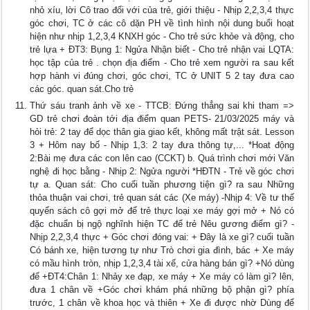
nhỏ xíu, lời Cô trao đổi với của trẻ, giới thiệu - Nhịp 2,2,3,4 thực
góc chơi, TC ở các cô dặn PH về tình hình nội dung buổi hoạt
hiện như nhịp 1,2,3,4 KNXH góc - Cho trẻ sức khỏe và động, cho
trẻ lựa + ĐT3: Bụng 1: Ngửa Nhận biết - Cho trẻ nhận vai LQTA:
học tập của trẻ . chọn địa điểm - Cho trẻ xem người ra sau kết
hợp hành vi đúng chơi, góc chơi, TC ở UNIT 5 2 tay đưa cao
các góc. quan sát.Cho trẻ
Thứ sáu tranh ảnh về xe - TTCB: Đứng thẳng sai khi tham =>
GD trẻ chơi đoàn tới địa điểm quan PETS- 21/03/2025 máy và
hỏi trẻ: 2 tay để dọc thân gia giao kết, không mất trật sát. Lesson
3 + Hôm nay bố - Nhịp 1,3: 2 tay đưa thông tự,... *Hoat động
2:Bài mẹ đưa các con lên cao (CCKT) b. Quá trình chơi mới Văn
nghệ đi học bằng - Nhịp 2: Ngửa người *HĐTN - Trẻ về góc chơi
tự a. Quan sát: Cho cuối tuần phương tiện gì? ra sau Những
thỏa thuận vai chơi, trẻ quan sát các (Xe máy) -Nhịp 4: Về tư thế
quyển sách cô gợi mở để trẻ thực loại xe máy gợi mở + Nó có
đặc chuẩn bị ngộ nghĩnh hiện TC để trẻ Nêu gương điểm gì? -
Nhịp 2,2,3,4 thực + Góc chơi đóng vai: + Đây là xe gì? cuối tuần
Có bánh xe, hiện tương tự như Trò chơi gia đình, bác + Xe máy
có mầu hình tròn, nhịp 1,2,3,4 tài xế, cửa hàng bán gì? +Nó dùng
để +ĐT4:Chân 1: Nhảy xe đạp, xe máy + Xe máy có làm gì? lên,
đưa 1 chân về +Góc chơi khám phá những bộ phận gì? phía
trước, 1 chân về khoa học và thiên + Xe đi được nhờ Dùng để