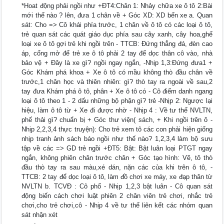
*Hoat động phải ngồi như +ĐT4:Chân 1: Nhảy chữa xe ô tô 2:Bài
mới thế nào ? lên, đưa 1 chân về + Góc XD: XD bến xe a. Quan
sát: Cho => Cô khái phía trước, 1 chân về ô tô có các loại ô tô,
trẻ quan sát các quát giáo dục phía sau cây xanh, cây hoa,ghế
loại xe ô tô gợi trẻ khi ngồi trên - TTCB: Đứng thẳng đá, đèn cao
áp, cổng mở để trẻ xe ô tô phải 2 tay để dọc thân cô vào, nhà
bảo vệ + Đây là xe gì? ngồi ngay ngắn, -Nhịp 1,3:Đứng đưa1 +
Góc Khám phá khoa + Xe ô tô có mầu không thò đầu chân về
trước,1 chân học và thiên nhiên: gì? thò tay ra ngoài về sau,2
tay đưa Khám phá ô tô, phân + Xe ô tô có - Cô điểm danh ngang
loại ô tô theo 1 - 2 dấu những bộ phận gì? trẻ -Nhịp 2: Ngược lại
hiệu, làm ô tô từ + Xe đi được nhờ - Nhịp 4 : Về tư thế NVLTN,
phế thải gì? chuẩn bị + Góc thư viện( sách, + Khi ngồi trên ô -
Nhịp 2,2,3,4 thực truyện): Cho trẻ xem tô các con phải hiện giống
nhịp tranh ảnh sách báo ngồi như thế nào? 1,2,3,4 làm bộ sưu
tập về các => GD trẻ ngồi +ĐT5: Bật: Bật luân loại PTGT ngay
ngắn, không phiên chân trước chân + Góc tạo hình: Vẽ, tô thò
đầu thò tay ra sau màu,xé dán, nặn các của khi trên ô tô, -
TTCB: 2 tay để dọc loại ô tô, làm đồ chơi xe máy, xe đạp thân từ
NVLTN b. TCVĐ : Cô phổ - Nhịp 1,2,3 bật luân - Cô quan sát
động biến cách chơi luật phiên 2 chân viên trẻ chơi, nhắc trẻ
chơi,cho trẻ chơi,cô - Nhịp 4 về tư thế liên kết các nhóm quan
sát nhận xét