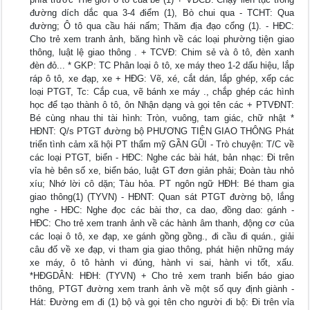
đường dích dắc qua 3-4 điểm (1), Bò chui qua - TCHT: Qua
đường; Ô tô qua cầu hái nấm; Thăm địa đạo cổng (1). - HĐC:
Cho trẻ xem tranh ảnh, băng hình về các loại phường tiện giao
thông, luật lệ giao thông . + TCVĐ: Chim sẻ và ô tô, đèn xanh
đèn đỏ... * GKP: TC Phân loại ô tô, xe máy theo 1-2 dấu hiệu, lắp
ráp ô tô, xe đạp, xe + HĐG: Vẽ, xé, cắt dán, lắp ghép, xếp các
loại PTGT, Tc: Cắp cua, vẽ bánh xe máy ., chắp ghép các hình
học để tạo thành ô tô, ôn Nhận dạng và gọi tên các + PTVĐNT:
Bé cùng nhau thi tài hình: Tròn, vuông, tam giác, chữ nhật *
HĐNT: Q/s PTGT đường bộ PHƯƠNG TIỆN GIAO THÔNG Phát
triển tình cảm xã hội PT thẩm mỹ GẦN GŨI - Trò chuyện: T/C về
các loại PTGT, biển - HĐC: Nghe các bài hát, bản nhạc: Đi trên
vỉa hè bên số xe, biển báo, luật GT đơn giản phải; Đoàn tàu nhỏ
xíu; Nhớ lời cô dặn; Tàu hỏa. PT ngôn ngữ HĐH: Bé tham gia
giao thông(1) (TYVN) - HĐNT: Quan sát PTGT đường bộ, lắng
nghe - HĐC: Nghe đọc các bài thơ, ca dao, đồng dao: gánh -
HĐC: Cho trẻ xem tranh ảnh về các hành âm thanh, động cơ của
các loại ô tô, xe đạp, xe gánh gồng gồng., đi cầu đi quán., giải
câu đố về xe đạp, vi tham gia giao thông, phát hiện những máy
xe máy, ô tô hành vi đúng, hành vi sai, hành vi tốt, xấu.
*HĐGDÂN: HĐH: (TYVN) + Cho trẻ xem tranh biển báo giao
thông, PTGT đường xem tranh ảnh về một số quy định giành -
Hát: Đường em đi (1) bộ và gọi tên cho người đi bộ: Đi trên vỉa