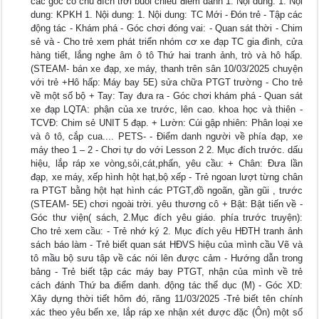
các góc có chủ đích trời buổi chiều điểm danh 1. Nội dung: 1. Nội
dung: KPKH 1. Nội dung: 1. Nội dung: TC Mới - Đón trẻ - Tập các
động tác - Khám phá - Góc chơi đóng vai: - Quan sát thời - Chim
sẻ và - Cho trẻ xem phát triển nhóm cơ xe đạp TC gia đình, cửa
hàng tiết, lắng nghe âm ô tô Thứ hai tranh ảnh, trò và hô hấp.
(STEAM- bán xe đạp, xe máy, thanh trên sân 10/03/2025 chuyện
với trẻ +Hô hấp: Máy bay 5E) sửa chữa PTGT trường - Cho trẻ
về một số bộ + Tay: Tay đưa ra - Góc chơi khám phá - Quan sát
xe đạp LQTA: phận của xe trước, lên cao. khoa học và thiên -
TCVĐ: Chim sẻ UNIT 5 đạp. + Lườn: Cúi gập nhiên: Phân loại xe
và ô tô, cắp cua.... PETS- - Điểm danh người về phía đạp, xe
máy theo 1 – 2 - Chơi tự do với Lesson 2 2. Mục đích trước. dấu
hiệu, lắp ráp xe vòng,sỏi,cát,phấn, yêu cầu: + Chân: Đưa lần
đạp, xe máy, xếp hình hột hạt,bộ xếp - Trẻ ngoan lượt từng chân
ra PTGT bằng hột hạt hình các PTGT,đồ ngoãn, gần gũi , trước
(STEAM- 5E) chơi ngoài trời. yêu thương cô + Bật: Bật tiến về -
Góc thư viện( sách, 2.Mục đích yêu giáo. phía trước truyện):
Cho trẻ xem cầu: - Trẻ nhớ ký 2. Mục đích yêu HĐTH tranh ảnh
sách báo làm - Trẻ biết quan sát HĐVS hiệu của mình cầu Vẽ và
tô mầu bộ sưu tập về các nói lên được cảm - Hướng dẫn trong
bảng - Trẻ biết tập các máy bay PTGT, nhận của mình về trẻ
cách đánh Thứ ba điểm danh. động tác thể dục (M) - Góc XD:
Xây dựng thời tiết hôm đó, răng 11/03/2025 -Trẻ biết tên chính
xác theo yêu bến xe, lắp ráp xe nhận xét được đặc (Ôn) một số