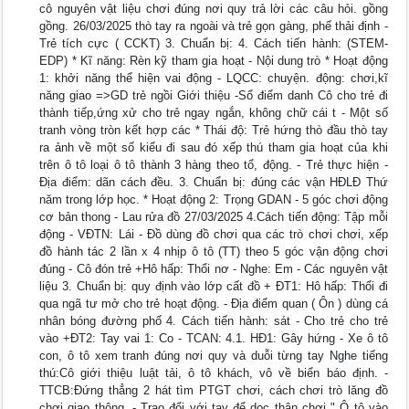
cô nguyên vật liệu chơi đúng nơi quy trả lời các câu hỏi. gồng
gồng. 26/03/2025 thò tay ra ngoài và trẻ gọn gàng, phế thải định -
Trẻ tích cực ( CCKT) 3. Chuẩn bị: 4. Cách tiến hành: (STEM-
EDP) * Kĩ năng: Rèn kỹ tham gia hoạt - Nội dung trò * Hoạt động
1: khởi năng thể hiện vai động - LQCC: chuyện. động: chơi,kĩ
năng giao =>GD trẻ ngồi Giới thiệu -Sổ điểm danh Cô cho trẻ đi
thành tiếp,ứng xử cho trẻ ngay ngắn, không chữ cái t - Một số
tranh vòng tròn kết hợp các * Thái độ: Trẻ hứng thò đầu thò tay
ra ảnh về một số kiểu đi sau đó xếp thú tham gia hoạt của khi
trên ô tô loại ô tô thành 3 hàng theo tổ, động. - Trẻ thực hiện -
Địa điểm: dãn cách đều. 3. Chuẩn bị: đúng các vận HĐLĐ Thứ
năm trong lớp học. * Hoạt động 2: Trọng GDAN - 5 góc chơi động
cơ bản thong - Lau rửa đồ 27/03/2025 4.Cách tiến động: Tập mỗi
động - VĐTN: Lái - Đồ dùng đồ chơi qua các trò chơi chơi, xếp
đồ hành tác 2 lần x 4 nhịp ô tô (TT) theo 5 góc vận động chơi
đúng - Cô đón trẻ +Hô hấp: Thổi nơ - Nghe: Em - Các nguyên vật
liệu 3. Chuẩn bị: quy định vào lớp cất đồ + ĐT1: Hô hấp: Thổi đi
qua ngã tư mở cho trẻ hoạt động. - Địa điểm quan ( Ôn ) dùng cá
nhân bóng đường phố 4. Cách tiến hành: sát - Cho trẻ cho trẻ
vào +ĐT2: Tay vai 1: Co - TCAN: 4.1. HĐ1: Gây hứng - Xe ô tô
con, ô tô xem tranh đúng nơi quy và duỗi từng tay Nghe tiếng
thú:Cô giới thiệu luật tải, ô tô khách, vô về biển báo định. -
TTCB:Đứng thẳng 2 hát tìm PTGT chơi, cách chơi trò lăng đồ
chơi giao thông, - Trao đổi với tay để dọc thân chơi " Ô tô vào