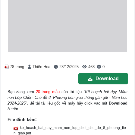
78 trang
Thiên Hoa
23/12/2025
468
0
Download
Bạn đang xem
20 trang mẫu
của tài liệu
"Kế hoạch bài dạy Mầm
non Lớp Chồi - Chủ đề 8: Phương tiện giao thông gần gũi - Năm học
2024-2025"
, để tải tài liệu gốc về máy hãy click vào nút
Download
ở trên.
File đính kèm:
ke_hoach_bai_day_mam_non_lop_choi_chu_de_8_phuong_tie
n_giao.pdf