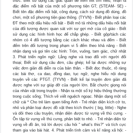
thức: Biết sử dụng các giác quan để xem xét tìm hiểu, nhận ra
đặc điểm nổi bật của một số phương tiện GT; (STEAM- 5E) -
Biết tên đặc điểm nổi bật, công dụng, cách sử dụng đồ dùng, đồ
chơi, một số phương tiện giao thông. (TYVN) - Biết phân loại các
ĐT theo một dấu hiệu nổi bật - Biết mô tả những dấu hiệu nổi bật
của đối tượng được quan sát với sự gợi mở của cô giáo - Biết
sử dụng các hình hình học để chắp ghép. - Biết gộp/tách các
nhóm có 4 đối tượng bằng các cách khác nhau và đếm - Biết
đếm trên đối tượng trong phạm vi 5 đếm theo khả năng - Biết
nhận dạng và gọi tên các hình: Tròn, vuông, tam giác, chữ nhật
3. Phát triển ngôn ngữ: Lắng nghe và trao đổi với người đối
thoại; Biết sử dụng câu đơn, câu ghép; kể lại được những sự
việc đơn giản đã diễn ra của bản thân. - Biết đọc thuộc, rõ ràng
các bài thơ, ca dao, đồng dao, tục ngữ, nghe hiểu nội dung
truyện về các PTGT. (TYVN) - Biết kể lại truyện đơn giản đã
được nghe với sự giúp đỡ của người lớn. Bắt chước giọng nói
của nhân vật trong truyện - Nhận ra một số ký hiệu thông thường
trong cuộc sống; Thích vẽ viết nguệch ngoạc. Nhận dạng một số
chữ cái * Cho trẻ làm quen tiếng Anh - Trẻ nhận diện kích cở to,
nhỏ và phân loại được đồ vật theo kích thước ( big, little) - Nghe
và dõi theo câu truyện, nhận diện được từ vựng về thú cưng. -
Ôn tập từ vựng về thú cưng, phân biệt to nhỏ. - Trẻ nhận diện từ
vựng về đồ ăn, trả lời được câu hỏi " what’s this?" và tích cực
tham gia vào bài hát. 4. Phát triển tình cảm và kĩ năng xã hội: -