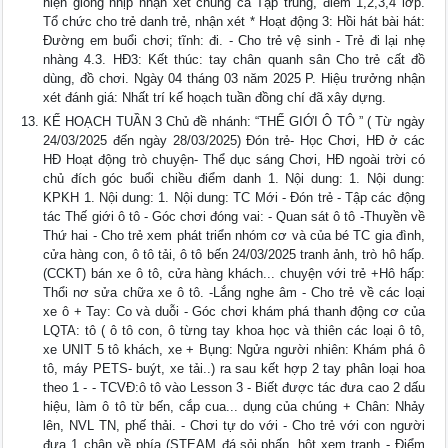
hiện giống nhịp nhận xét chung cả Tập trung, điểm 1,2,3,4 lớp.
Tổ chức cho trẻ danh trẻ, nhận xét * Hoạt động 3: Hồi hát bài hát:
Đường em buổi chơi; tĩnh: đi. - Cho trẻ vệ sinh - Trẻ đi lại nhẹ
nhàng 4.3. HĐ3: Kết thúc: tay chân quanh sân Cho trẻ cất đồ
dùng, đồ chơi. Ngày 04 tháng 03 năm 2025 P. Hiệu trưởng nhận
xét đánh giá: Nhất trí kế hoạch tuần đồng chí đã xây dựng.
KẾ HOẠCH TUẦN 3 Chủ đề nhánh: “THẾ GIỚI Ô TÔ ” ( Từ ngày
24/03/2025 đến ngày 28/03/2025) Đón trẻ- Học Chơi, HĐ ở các
HĐ Hoạt động trò chuyện- Thể dục sáng Chơi, HĐ ngoài trời có
chủ đích góc buổi chiều điểm danh 1. Nội dung: 1. Nội dung:
KPKH 1. Nội dung: 1. Nội dung: TC Mới - Đón trẻ - Tập các động
tác Thế giới ô tô - Góc chơi đóng vai: - Quan sát ô tô -Thuyền về
Thứ hai - Cho trẻ xem phát triển nhóm cơ và của bé TC gia đình,
cửa hàng con, ô tô tải, ô tô bến 24/03/2025 tranh ảnh, trò hô hấp.
(CCKT) bán xe ô tô, cửa hàng khách... chuyện với trẻ +Hô hấp:
Thổi nơ sửa chữa xe ô tô. -Lắng nghe âm - Cho trẻ về các loại
xe ô + Tay: Co và duỗi - Góc chơi khám phá thanh động cơ của
LQTA: tô ( ô tô con, ô từng tay khoa học và thiên các loại ô tô,
xe UNIT 5 tô khách, xe + Bụng: Ngửa người nhiên: Khám phá ô
tô, máy PETS- buýt, xe tải..) ra sau kết hợp 2 tay phân loại hoa
theo 1 - - TCVĐ:ô tô vào Lesson 3 - Biết được tác đưa cao 2 dấu
hiệu, làm ô tô từ bến, cắp cua... dụng của chúng + Chân: Nhảy
lên, NVL TN, phế thải. - Chơi tự do với - Cho trẻ với con người
đưa 1 chân về phía (STEAM đá,sỏi,phấn, hột xem tranh - Điểm