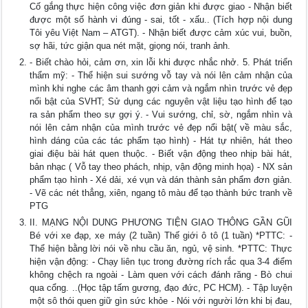
Cố gắng thực hiện công việc đơn giản khi được giao - Nhận biết
được một số hành vi đúng - sai, tốt - xấu.. (Tích hợp nội dung
Tôi yêu Việt Nam – ATGT). - Nhận biết được cảm xúc vui, buồn,
sợ hãi, tức giận qua nét mặt, giọng nói, tranh ảnh.
- Biết chào hỏi, cảm ơn, xin lỗi khi được nhắc nhở. 5. Phát triển
thẩm mỹ: - Thể hiện sui sướng vỗ tay và nói lên cảm nhận của
mình khi nghe các âm thanh gợi cảm và ngắm nhìn trước vẻ đẹp
nổi bật của SVHT; Sử dụng các nguyên vật liệu tạo hình để tạo
ra sản phẩm theo sự gợi ý. - Vui sướng, chỉ, sờ, ngắm nhìn và
nói lên cảm nhận của mình trước vẻ đẹp nổi bật( về màu sắc,
hình dáng của các tác phẩm tạo hình) - Hát tự nhiên, hát theo
giai điệu bài hát quen thuộc. - Biết vận động theo nhịp bài hát,
bản nhạc ( Vỗ tay theo phách, nhịp, vận động minh họa) - NX sản
phẩm tạo hình - Xé dải, xé vụn và dán thành sản phẩm đơn giản.
- Vẽ các nét thẳng, xiên, ngang tô màu để tạo thành bức tranh về
PTG
II. MẠNG NỘI DUNG PHƯƠNG TIỆN GIAO THÔNG GẦN GŨI
Bé với xe đạp, xe máy (2 tuần) Thế giới ô tô (1 tuần) *PTTC: -
Thể hiện bằng lời nói về nhu cầu ăn, ngủ, vệ sinh. *PTTC: Thực
hiện vận động: - Chạy liên tục trong đường rích rắc qua 3-4 điểm
không chệch ra ngoài - Làm quen với cách đánh răng - Bò chui
qua cổng. ..(Học tập tấm gương, đạo đức, PC HCM). - Tập luyện
một sô thói quen giữ gìn sức khỏe - Nói với người lớn khi bị đau,