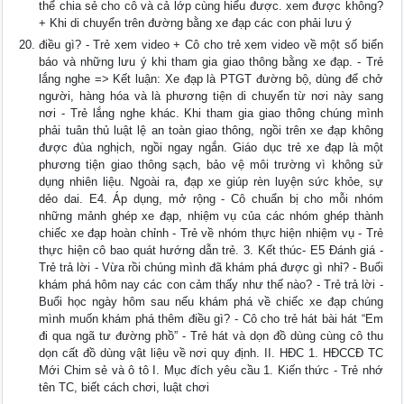
thể chia sẻ cho cô và cả lớp cùng hiểu được. xem được không?
+ Khi di chuyển trên đường bằng xe đạp các con phải lưu ý
điều gì? - Trẻ xem video + Cô cho trẻ xem video về một số biển
báo và những lưu ý khi tham gia giao thông bằng xe đạp. - Trẻ
lắng nghe => Kết luận: Xe đạp là PTGT đường bộ, dùng để chở
người, hàng hóa và là phương tiện di chuyển từ nơi này sang
nơi - Trẻ lắng nghe khác. Khi tham gia giao thông chúng mình
phải tuân thủ luật lệ an toàn giao thông, ngồi trên xe đạp không
được đùa nghịch, ngồi ngay ngắn. Giáo dục trẻ xe đạp là một
phương tiện giao thông sạch, bảo vệ môi trường vì không sử
dụng nhiên liệu. Ngoài ra, đạp xe giúp rèn luyện sức khỏe, sự
dẻo dai. E4. Áp dụng, mở rộng - Cô chuẩn bị cho mỗi nhóm
những mảnh ghép xe đạp, nhiệm vụ của các nhóm ghép thành
chiếc xe đạp hoàn chỉnh - Trẻ về nhóm thực hiện nhiệm vụ - Trẻ
thực hiện cô bao quát hướng dẫn trẻ. 3. Kết thúc- E5 Đánh giá -
Trẻ trả lời - Vừa rồi chúng mình đã khám phá được gì nhỉ? - Buổi
khám phá hôm nay các con cảm thấy như thế nào? - Trẻ trả lời -
Buổi học ngày hôm sau nếu khám phá về chiếc xe đạp chúng
mình muốn khám phá thêm điều gì? - Cô cho trẻ hát bài hát “Em
đi qua ngã tư đường phồ” - Trẻ hát và dọn đồ dùng cùng cô thu
dọn cất đồ dùng vật liệu về nơi quy định. II. HĐC 1. HĐCCĐ TC
Mới Chim sẻ và ô tô I. Mục đích yêu cầu 1. Kiến thức - Trẻ nhớ
tên TC, biết cách chơi, luật chơi