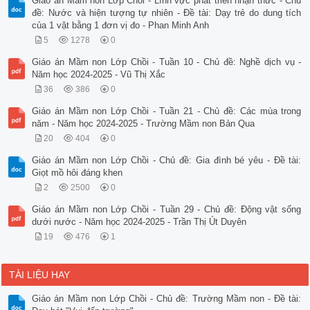
Giáo án Mầm non Lớp Chồi - Lĩnh vực phát triển nhận thức - Chủ
đề: Nước và hiện tượng tự nhiên - Đề tài: Dạy trẻ do dung tích
của 1 vật bằng 1 đơn vị đo - Phan Minh Anh
5
1278
0
Giáo án Mầm non Lớp Chồi - Tuần 10 - Chủ đề: Nghề dịch vụ -
Năm học 2024-2025 - Vũ Thị Xắc
36
386
0
Giáo án Mầm non Lớp Chồi - Tuần 21 - Chủ đề: Các mùa trong
năm - Năm học 2024-2025 - Trường Mầm non Bản Qua
20
404
0
Giáo án Mầm non Lớp Chồi - Chủ đề: Gia đình bé yêu - Đề tài:
Giọt mồ hôi đáng khen
2
2500
0
Giáo án Mầm non Lớp Chồi - Tuần 29 - Chủ đề: Động vật sống
dưới nước - Năm học 2024-2025 - Trần Thị Út Duyên
19
476
1
TÀI LIỆU HAY
Giáo án Mầm non Lớp Chồi - Chủ đề: Trường Mầm non - Đề tài: