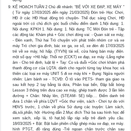
KẾ HOẠCH TUẦN 2 Chủ đề nhánh: “BÉ VỚI XE ĐẠP, XE MÁY ”
( Từ ngày 17/03/2025 đến ngày 21/03/2025) Đón trẻ- Học Chơi,
HĐ ở các HĐ Hoạt động trò chuyện- Thể dục sáng Chơi, HĐ
ngoài trời có chủ đích góc buổi chiều điểm danh 1.Nội dung: 1.
Nội dung: KPKH 1. Nội dung: 1. Nội dung: TC Mới Đón trẻ - Tập
các động tác Khám phá + Góc chơi đóng vai: - Quan sát xe máy,
- Đèn xanh, Thứ hai Trò chuyện với phát triển nhóm cơ và xe
máy Trò chơi gia đình, bác xe ga, xe số, xe đèn đỏ 17/03/2025
trẻ về xe máy, hô hấp. (TYVN) tài xế, cửa hàng bán máy điện.
một số quy +Hô hấp: Thổi nơ (CCKT) xe đạp, xe máy -Lắng nghe
âm - Cho trẻ định, luật lệ + Tay: Co và duỗi +Góc chơi khám phá
thanh động cơ của LQTA: dành cho người từng tay khoa học và
thiên các loại xe máy UNIT 5 đi xe máy khi + Bụng: Ngửa người
nhiên: Làm bánh xe - TCVĐ: Ô tô vào PETS- tham gia giao ra
sau kết hợp 2 tay bằng lá dứa, Phân loại bến, Đập bắt bóng
Lesson 3 thông trên đưa cao xe máy, ghép tranh được 3 lần liên
đường + Chân: Nhảy lên, (STEAM- 5E) tiếp.... Điểm danh trẻ
đưa 1 chân về phía LQVT +Góc thư viện, sách - Chơi tự do với
HĐVS trước, 1 chân về phía Sử dụng các truyện: Làm sách,
đá,sỏi,phấn, hột -Hướng dẫn 2.Mục đích Thứ ba sau hình học để
xem sách, xếp lá, tô hạt,bộ lắp ráp xếp trẻ đánh yêu cầu.
18/03/2025 + Bật: Bật luân phiên chắp ghép màu xe đạp, xe máy.
hình PTGT, đồ răng đúng -Trẻ ngoan chân trước chân sau