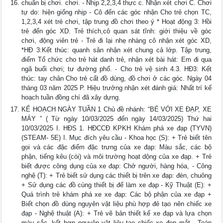
chuẩn bị chơi. chơi. - Nhịp 2,2,3,4 thực c. Nhận xét chơi C. Chơi
tự do: hiện giống nhịp - Cô đến các góc nhận Cho trẻ chọn TC,
1,2,3,4 xét trẻ chơi, tập trung đồ chơi theo ý * Hoạt động 3: Hồi
trẻ đến góc XD. Trẻ thích,cô quan sát tĩnh: giới thiệu về góc
chơi, động viên trẻ - Trẻ đi lại nhẹ nhàng cô nhận xét góc XD,
*HĐ 3:Kết thúc: quanh sân nhận xét chung cả lớp. Tập trung,
điểm Tổ chức cho trẻ hát danh trẻ, nhận xét bài hát: Em đi qua
ngã buổi chơi; tư đường phố. - Cho trẻ vệ sinh 4.3. HĐ3: Kết
thúc: tay chân Cho trẻ cất đồ dùng, đồ chơi ở các góc. Ngày 04
tháng 03 năm 2025 P. Hiệu trưởng nhận xét đánh giá: Nhất trí kế
hoạch tuần đồng chí đã xây dựng.
KẾ HOẠCH NGÀY TUẦN 1 Chủ đề nhánh: “BÉ VỚI XE ĐẠP, XE
MÁY ” ( Từ ngày 10/03/2025 đến ngày 14/03/2025) Thứ hai
10/03/2025 I. HĐS 1. HĐCCĐ KPKH Khám phá xe đạp (TYVN)
(STEAM- 5E) I. Mục đích yêu cầu - Khoa học (S): + Trẻ biết tên
gọi và các đặc điểm đặc trưng của xe đạp: Màu sắc, các bộ
phận, tiếng kêu (còi) và môi trường hoạt dộng của xe đạp. + Trẻ
biết được công dụng của xe đạp: Chở người, hàng hóa, - Công
nghệ (T): + Trẻ biết sử dụng các thiết bị trên xe đạp: đèn, chuông
+ Sử dụng các đồ cùng thiết bị để làm xe đạp - Kỹ Thuật (E): +
Quá trình trẻ khám phá xe xe đạp: Các bộ phận của xe đạp +
Biết chọn đồ dùng nguyên vật liệu phù hợp đẻ tạo nên chiếc xe
đạp - Nghệ thuật (A): + Trẻ vẽ bản thiết kế xe đạp và lựa chọn
màu sắc, kết hợp nguyên vật liệu tạo chiếc xe đẹp mắt - Toán