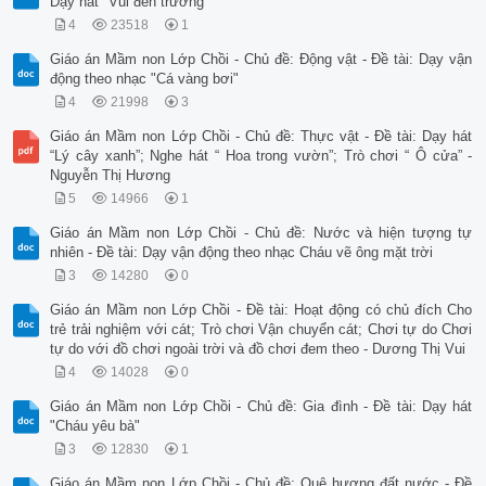
Dạy hát "Vui đến trường"
4
23518
1
Giáo án Mầm non Lớp Chồi - Chủ đề: Động vật - Đề tài: Dạy vận
động theo nhạc "Cá vàng bơi"
4
21998
3
Giáo án Mầm non Lớp Chồi - Chủ đề: Thực vật - Đề tài: Dạy hát
“Lý cây xanh”; Nghe hát “ Hoa trong vườn”; Trò chơi “ Ô cửa” -
Nguyễn Thị Hương
5
14966
1
Giáo án Mầm non Lớp Chồi - Chủ đề: Nước và hiện tượng tự
nhiên - Đề tài: Dạy vận động theo nhạc Cháu vẽ ông mặt trời
3
14280
0
Giáo án Mầm non Lớp Chồi - Đề tài: Hoạt động có chủ đích Cho
trẻ trải nghiệm với cát; Trò chơi Vận chuyển cát; Chơi tự do Chơi
tự do với đồ chơi ngoài trời và đồ chơi đem theo - Dương Thị Vui
4
14028
0
Giáo án Mầm non Lớp Chồi - Chủ đề: Gia đình - Đề tài: Dạy hát
"Cháu yêu bà"
3
12830
1
Giáo án Mầm non Lớp Chồi - Chủ đề: Quê hương đất nước - Đề