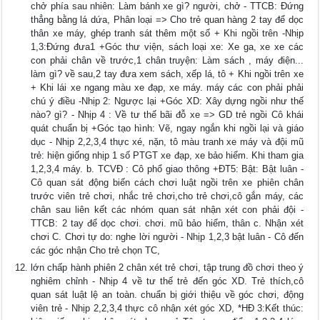
chở phía sau nhiên: Làm bánh xe gì? người, chở - TTCB: Đứng
thẳng bằng lá dứa, Phân loại => Cho trẻ quan hàng 2 tay để dọc
thân xe máy, ghép tranh sát thêm một số + Khi ngồi trên -Nhịp
1,3:Đứng đưa1 +Góc thư viện, sách loại xe: Xe ga, xe xe các
con phải chân về trước,1 chân truyện: Làm sách , máy điện...
làm gì? về sau,2 tay đưa xem sách, xếp lá, tô + Khi ngồi trên xe
+ Khi lái xe ngang màu xe đạp, xe máy. máy các con phải phải
chú ý điều -Nhịp 2: Ngược lại +Góc XD: Xây dựng ngồi như thế
nào? gì? - Nhịp 4 : Về tư thế bãi đỗ xe => GD trẻ ngồi Cô khái
quát chuẩn bị +Góc tạo hình: Vẽ, ngay ngắn khi ngồi lại và giáo
dục - Nhịp 2,2,3,4 thực xé, nặn, tô màu tranh xe máy và đội mũ
trẻ: hiện giống nhịp 1 số PTGT xe đạp, xe bảo hiểm. Khi tham gia
1,2,3,4 máy. b. TCVĐ : Cô phổ giao thông +ĐT5: Bật: Bật luân -
Cô quan sát động biến cách chơi luật ngồi trên xe phiên chân
trước viên trẻ chơi, nhắc trẻ chơi,cho trẻ chơi,cô gắn máy, các
chân sau liên kết các nhóm quan sát nhận xét con phải đội -
TTCB: 2 tay để dọc chơi. chơi. mũ bảo hiểm, thân c. Nhận xét
chơi C. Chơi tự do: nghe lời người - Nhịp 1,2,3 bật luân - Cô đến
các góc nhận Cho trẻ chọn TC,
lớn chấp hành phiên 2 chân xét trẻ chơi, tập trung đồ chơi theo ý
nghiêm chỉnh - Nhịp 4 về tư thế trẻ đến góc XD. Trẻ thích,cô
quan sát luật lệ an toàn. chuẩn bị giới thiệu về góc chơi, động
viên trẻ - Nhịp 2,2,3,4 thực cô nhận xét góc XD, *HĐ 3:Kết thúc: