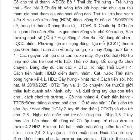
Cô cho trẻ đi thành -VĐCB: Bò * Thái độ: Trẻ hứng - Trẻ hứng
thú - Đọc bài 3.Chuẩn bị: vòng tròn kết hợp các chui qua thú
tham gia hoạt tham gia vào hoạt đồng dao: Thứ tư Lớp học sạch
kiểu đi sau đó xếp cổng (HCM) động. động Đi cầu đi 19/03/2025
sẽ, trang trí thành 3 hàng theo tổ, - TCVĐ: 3. Chuẩn bị: 3.Chuẩn
bị: quán dãn cách đều. - 5 góc chơi đúng với chủ Đèn xanh, Sân
trường sạch sẽ ( Ôn) * Hoạt động 2: đèn đỏ - Đồ dùng đồ chơi -
LQCC: điểm. Phương tiện xe Trọng động: Tập mỗi (CCKT) theo 5
góc Giới thiệu Tranh ảnh về máy, xe ga, xe máy động tác 2 lần x
4 - Các nguyên vật liệu chữ cái: r,s xe máy. điện (Xe thật) ND trò
nhịp mở cho trẻ hoạt +Hô hấp: Thổi nơ động. Đồ dùng đồ chơi
chuyện, Bảng đầy đủ cho các + ĐT1: Hô hấp: Thổi LQVH 4.
Cách tiến hành: HĐLĐ điểm danh. nhóm. Cát, nước Thứ năm
bóng Nghe kể 4.1. HĐ1: Gây hứng - Nhặt rác 4.Cách tiến sỏi, hột
hạt, lá 20/03/2025 +ĐT2: Tay vai 1: Co chuyện: Xe thú:Cô giới
thiệu luật quanh sân hành. cây . và duỗi từng tay đạp con trên
chơi, cách chơi trò trường. - Cô nhẹ nhàng 4. Cách tiến hành: -
TTCB:Đứng thẳng đường phố chơi " Ô tô vào bến‘‘ ( Ôn ) đón trẻ
vào lớp, *Hoat động 1:Gây 2 tay để dọc thân ( CCKT) và cho trẻ
chơi 2-3 - Nghe các nhắc nhở trẻ cất hứng thú - Nhịp 1,3: 2 tay
thay lần. bản nhạc, đồ dùng cá Cô tập trung trẻ nhau đưa ra
trước 4.2.HĐ2. Bài mới bài hát : nhân vào đúng ,kiểm tra sĩ số,
sức - nhịp 2,4: 2 tay gập a. Thỏa thuận chơi Đoàn tàu nới quy
định. khỏe, trang phục lại vương góc với vai - Cô giới thiệu các