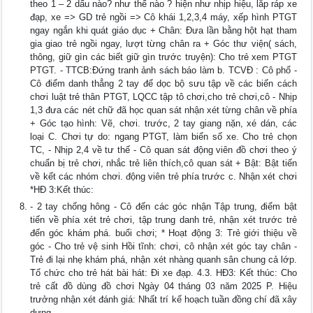
theo 1 – 2 dấu nào? như thế nào ? hiện như nhịp hiệu, lắp ráp xe
đạp, xe => GD trẻ ngồi => Cô khái 1,2,3,4 máy, xếp hình PTGT
ngay ngắn khi quát giáo dục + Chân: Đưa lần bằng hột hạt tham
gia giao trẻ ngồi ngay, lượt từng chân ra + Góc thư viện( sách,
thông, giữ gìn các biết giữ gìn trước truyện): Cho trẻ xem PTGT
PTGT. - TTCB:Đứng tranh ảnh sách báo làm b. TCVĐ : Cô phổ -
Cô điểm danh thẳng 2 tay để dọc bộ sưu tập về các biến cách
chơi luật trẻ thân PTGT, LQCC tập tô chơi,cho trẻ chơi,cô - Nhịp
1,3 đưa các nét chữ đã học quan sát nhận xét từng chân về phía
+ Góc tạo hình: Vẽ, chơi. trước, 2 tay giang nặn, xé dán, các
loại C. Chơi tự do: ngang PTGT, làm biển số xe. Cho trẻ chọn
TC, - Nhịp 2,4 về tư thế - Cô quan sát động viên đồ chơi theo ý
chuẩn bị trẻ chơi, nhắc trẻ liên thích,cô quan sát + Bật: Bật tiến
về kết các nhóm chơi. động viên trẻ phía trước c. Nhận xét chơi
*HĐ 3:Kết thúc:
- 2 tay chống hông - Cô đến các góc nhận Tập trung, điểm bật
tiến về phía xét trẻ chơi, tập trung danh trẻ, nhận xét trước trẻ
đến góc khám phá. buổi chơi; * Hoạt động 3: Trẻ giới thiệu về
góc - Cho trẻ vệ sinh Hồi tĩnh: chơi, cô nhận xét góc tay chân -
Trẻ đi lại nhẹ khám phá, nhận xét nhàng quanh sân chung cả lớp.
Tổ chức cho trẻ hát bài hát: Đi xe đạp. 4.3. HĐ3: Kết thúc: Cho
trẻ cất đồ dùng đồ chơi Ngày 04 tháng 03 năm 2025 P. Hiệu
trưởng nhận xét đánh giá: Nhất trí kế hoạch tuần đồng chí đã xây
dựng.