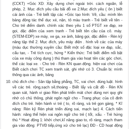
(CCKT) +Góc XD: Xây dựng chơi ngoài trời. cách ngoãn, lễ
phép, 2. Mục đích yêu cầu bãi đỗ xe 2.Mục đích yêu ( ôn ) biết
cài ảnh của - Trẻ biết tập các +Góc tạo hình: Vẽ, cầu: mình lên
bảng động tác thể dục xé, nặn, tô màu tranh - Trẻ biết về tên -
Cho trẻ điểm danh. chính xác theo yêu 1 số PTGT xe đạp, xe
gọi, đặc điểm của xem tranh - Trẻ biết tên cầu của cô. máy.
(STEM-EDP) xe máy, xe ga, xe ảnh, băng gọi, đặc điểm - Rèn kỹ
năng tập thể 2. Mục đích, yêu máy điện . hình về các của máy
(màu dục thường xuyên cầu: Biết một số đặc loại xe đạp, sắc,
cấu tạo, - Trẻ tích cực, hứng * Kiến thức: Trẻ biết điểm nổi bật
của xe máy công dụng ) thú tham gia vào hoạt tên các góc chơi,
thể các loại xe. - Cho trẻ - Rèn KN quan động. hiện vai chơi của
Biết cách chơi TC xem tranh sát, ghi nhớ có 3. Chuẩn bị: mình
thông qua các ảnh, băng
chủ đích cho - Sân tập bằng phẳng, TC, vai chơi. đúng luật. hình
về các trẻ. rộng,sạch sẽ,thoáng - Biết lấy và cất đồ - Rèn KN
quan sát, hành vi giao Rèn phát triển mát chơi đúng nơi quy ghi
nhớ có chủ thông, phát ngôn ngữ cho - Trang phục của cô định
đích cho trẻ. hiện hành vi trẻ ( to, rõ ràng, và trẻ gọn gàng, * Kĩ
năng: Rèn kỹ Rèn phát triển đúng sai, mạch lạc) 4. Cách tiến
hành: năng thể hiện vai ngôn ngữ cho trẻ ( tốt, xấu. - Trẻ hứng
thú * Hoạt động 1: khởi chơi,kĩ năng giao to, rõ ràng, mạch tham
gia vào động: PTVĐ tiếp,ứng xử cho trẻ lạc) ĐD - CD hoạt động