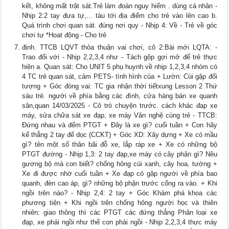
kết, không mất trật sát.Trẻ làm đoàn nguy hiểm . dùng cá nhân -
Nhịp 2:2 tay đưa tự,... tàu tới địa điểm cho trẻ vào lên cao b.
Quá trình chơi quan sát. đúng nơi quy - Nhịp 4: Về - Trẻ về góc
chơi tự *Hoat động - Cho trẻ
định. TTCB LQVT thỏa thuận vai chơi, cô 2:Bài mới LQTA: -
Trao đổi với - Nhịp 2,2,3,4 như - Tách gộp gợi mở để trẻ thực
hiện a. Quan sát: Cho UNIT 5 phụ huynh về nhịp 1,2,3,4 nhóm có
4 TC trẻ quan sát, cảm PETS- tình hình của + Lườn: Cúi gập đối
tượng + Góc đóng vai: TC gia nhận thời tiếtxung Lesson 2 Thứ
sáu trẻ. người về phía bằng các đình, cửa hàng bán xe quanh
sân,quan 14/03/2025 - Cô trò chuyện trước. cách khác đạp xe
máy, sửa chữa sát xe đạp, xe máy Văn nghệ cùng trẻ - TTCB:
Đứng nhau và đếm PTGT + Đây là xe gì? cuối tuần + Con hãy
kể thẳng 2 tay để dọc (CCKT) + Góc XD: Xây dựng + Xe có mầu
gì? tên một số thân bãi đỗ xe, lắp ráp xe + Xe có những bộ
PTGT đường - Nhịp 1,3: 2 tay đạp,xe máy có cây phận gì? Nêu
gương bộ mà con biết? chống hông cúi xanh, cây hoa, tường +
Xe đi được nhờ cuối tuần + Xe đạp có gập người về phía bao
quanh, đèn cao áp, gì? những bộ phận trước cổng ra vào. + Khi
ngồi trên nào? - Nhịp 2,4: 2 tay + Góc Khám phá khoa các
phương tiện + Khi ngồi trên chống hông người học và thiên
nhiên: giao thông thì các PTGT các đứng thẳng Phân loại xe
đạp, xe phải ngồi như thế con phải ngồi - Nhịp 2,2,3,4 thực máy