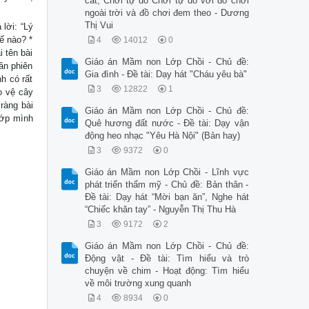
cát; Chơi tự do Chơi tự do với đồ chơi
ngoài trời và đồ chơi đem theo - Dương
Thị Vui
 lời: “Lý
hế nào? *
4
14012
0
i tên bài
Giáo án Mầm non Lớp Chồi - Chủ đề:
uân phiên
Gia đình - Đề tài: Dạy hát "Cháu yêu bà"
nh có rất
3
12822
1
o vệ cây
 ràng bài
Giáo án Mầm non Lớp Chồi - Chủ đề:
 lớp mình
Quê hương đất nước - Đề tài: Dạy vận
động heo nhạc "Yêu Hà Nội" (Bản hay)
3
9372
0
Giáo án Mầm non Lớp Chồi - Lĩnh vực
phát triển thẩm mỹ - Chủ đề: Bản thân -
Đề tài: Dạy hát “Mời bạn ăn”, Nghe hát
“Chiếc khăn tay” - Nguyễn Thị Thu Hà
3
9172
2
Giáo án Mầm non Lớp Chồi - Chủ đề:
Động vật - Đề tài: Tìm hiểu và trò
chuyện về chim - Hoạt động: Tìm hiểu
về môi trường xung quanh
4
8934
0