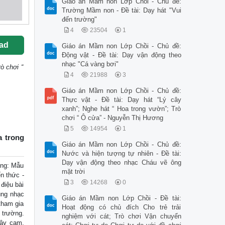
Giáo án Mầm non Lớp Chồi - Chủ đề:
Trường Mầm non - Đề tài: Dạy hát "Vui
đến trường"
4
23504
1
ad
Giáo án Mầm non Lớp Chồi - Chủ đề:
Động vật - Đề tài: Dạy vận động theo
nhạc "Cá vàng bơi"
ò chơi “
4
21988
3
Giáo án Mầm non Lớp Chồi - Chủ đề:
Thực vật - Đề tài: Dạy hát “Lý cây
xanh”; Nghe hát “ Hoa trong vườn”; Trò
chơi “ Ô cửa” - Nguyễn Thị Hương
5
14954
1
a trong
Giáo án Mầm non Lớp Chồi - Chủ đề:
Nước và hiện tượng tự nhiên - Đề tài:
Dạy vận động theo nhạc Cháu vẽ ông
ợng: Mẫu
mặt trời
n thức -
3
14268
0
 điệu bài
đúng nhạc
Giáo án Mầm non Lớp Chồi - Đề tài:
 tham gia
Hoạt động có chủ đích Cho trẻ trải
 trường.
nghiệm với cát; Trò chơi Vận chuyển
cây cam,