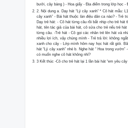
bưởi, cây bàng ) - Hoa giấy - Địa điểm trong lớp học - 
2. Nội dung a. Dạy hát “Lý cây xanh” * Cô hát mẫu: L1 
cây xanh” - Bài hát thuộc làn điệu dân ca nào? - Trẻ tr
Dạy trẻ hát: - Cô hát từng câu rồi bắt nhịp cho trẻ hát t
hát, tên tác giả của bài hát, cô sửa cho trẻ nếu trẻ hát
từng câu. -Trẻ hát - Cô gọi các nhân trẻ lên hát và nh
nhiều lợi ích, vậy chúng mình - Trẻ trả lời: không ng
xanh cho cây - Lớp mình hôm nay học hát rất giỏi. Bây 
hát “Lý cây xanh” nhé b. Nghe hát “ Hoa trong vườn” -C
có muốn nghe cô hát không nhỉ?
3 Kết thúc -Cô cho trẻ hát lại 1 lần bài hát “em yêu c