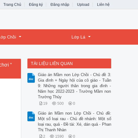
Trang Chủ
Đăng ký
Đăng nhập
Upload
Liên hệ
Lớp Chồi
Lớp Lá
TÀI LIỆU LIÊN QUAN
chơi “
Giáo án Mầm non Lớp Chồi - Chủ đề 3:
Gia đình + Ngày hội của cô giáo - Tuần
9: Những người thân trong gia đình -
Năm học 2022-2023 - Trường Mầm non
Trường Thủy
19
500
0
Giáo án Mầm non Lớp Chồi - Chủ đề:
Một số loại rau - Chủ đề nhánh: Một số
loại rau, quả - Đề tài: Xé, dán quả - Phan
Thị Thanh Nhàn
2
1590
0