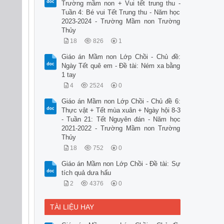
Trường mầm non + Vui tết trung thu -
Tuần 4: Bé vui Tết Trung thu - Năm học
2023-2024 - Trường Mầm non Trường
Thủy
18
826
1
Giáo án Mầm non Lớp Chồi - Chủ đề:
Ngày Tết quê em - Đề tài: Ném xa bằng
1 tay
4
2524
0
Giáo án Mầm non Lớp Chồi - Chủ đề 6:
Thực vật + Tết mùa xuân + Ngày hội 8-3
- Tuần 21: Tết Nguyên đán - Năm học
2021-2022 - Trường Mầm non Trường
Thủy
18
752
0
Giáo án Mầm non Lớp Chồi - Đề tài: Sự
tích quả dưa hấu
2
4376
0
TÀI LIỆU HAY