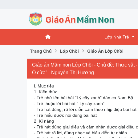
Lớp Nhà Trẻ
›
›
Trang Chủ
Lớp Chồi
Giáo Án Lớp Chồi
Giáo án Mầm non Lớp Chồi - Chủ đề: Thực vật - Đ
Ô cửa” - Nguyễn Thị Hương
I. Mục tiêu
1. Kiến thức
- Trẻ nhớ tên bài hát “Lý cây xanh” dân ca Nam Bộ.
- Trẻ thuộc lời bài hát “ Lý cây xanh”
- Trẻ hát đúng, rõ lời diễn cảm theo nhịp điệu bài hát
- Trẻ hiểu được nội dung bài hát
2. Kĩ năng
- Trẻ hát đúng giai điệu và cảm nhận được giai điệu c
- Trẻ hát rõ lời, đúng nhạc và biểu diễn tự nhiên.