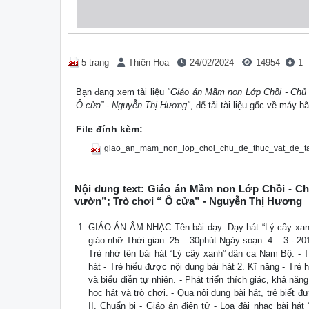
5 trang
Thiên Hoa
24/02/2024
14954
1
Bạn đang xem tài liệu
"Giáo án Mầm non Lớp Chồi - Chủ đề
Ô cửa” - Nguyễn Thị Hương"
, để tải tài liệu gốc về máy h
File đính kèm:
giao_an_mam_non_lop_choi_chu_de_thuc_vat_de_tai
Nội dung text: Giáo án Mầm non Lớp Chồi - Chủ
vườn”; Trò chơi “ Ô cửa” - Nguyễn Thị Hương
GIÁO ÁN ÂM NHẠC Tên bài dạy: Dạy hát “Lý cây xanh”
giáo nhỡ Thời gian: 25 – 30phút Ngày soạn: 4 – 3 - 2
Trẻ nhớ tên bài hát “Lý cây xanh” dân ca Nam Bộ. - Trẻ
hát - Trẻ hiểu được nội dung bài hát 2. Kĩ năng - Trẻ 
và biểu diễn tự nhiên. - Phát triển thích giác, khả nă
học hát và trò chơi. - Qua nội dung bài hát, trẻ biết
II. Chuẩn bị - Giáo án điện tử - Loa đài nhạc bài há