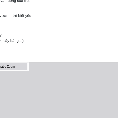
 vận động của trẻ.
y xanh, trẻ biết yêu
n”
ởi, cây bàng…)