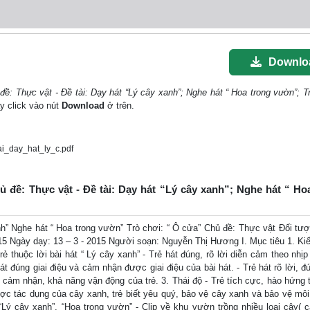
Downlo
: Thực vật - Đề tài: Dạy hát “Lý cây xanh”; Nghe hát “ Hoa trong vườn”; Tr
ãy click vào nút
Download
ở trên.
_day_hat_ly_c.pdf
 đề: Thực vật - Đề tài: Dạy hát “Lý cây xanh”; Nghe hát “ Ho
 Nghe hát “ Hoa trong vườn” Trò chơi: “ Ô cửa” Chủ đề: Thực vật Đối tư
015 Ngày dạy: 13 – 3 - 2015 Người soạn: Nguyễn Thị Hương I. Mục tiêu 1. Kiế
 thuộc lời bài hát “ Lý cây xanh” - Trẻ hát đúng, rõ lời diễn cảm theo nhịp
hát đúng giai điệu và cảm nhận được giai điệu của bài hát. - Trẻ hát rõ lời, 
ng cảm nhận, khả năng vận động của trẻ. 3. Thái độ - Trẻ tích cực, hào hứng
 được tác dụng của cây xanh, trẻ biết yêu quý, bảo vệ cây xanh và bảo vệ môi
t “Lý cây xanh”, “Hoa trong vườn” - Clip về khu vườn trồng nhiều loại cây( 