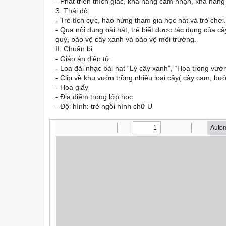
- Phát triển thích giác, khả năng cảm nhận, khả năng
3. Thái độ
- Trẻ tích cực, hào hứng tham gia học hát và trò chơi.
- Qua nội dung bài hát, trẻ biết được tác dụng của câ
quý, bảo vệ cây xanh và bảo vệ môi trường.
II. Chuẩn bị
- Giáo án điện tử
- Loa đài nhạc bài hát “Lý cây xanh”, “Hoa trong vườ
- Clip về khu vườn trồng nhiều loại cây( cây cam, bư
- Hoa giấy
- Địa điểm trong lớp học
- Đội hình: trẻ ngồi hình chữ U