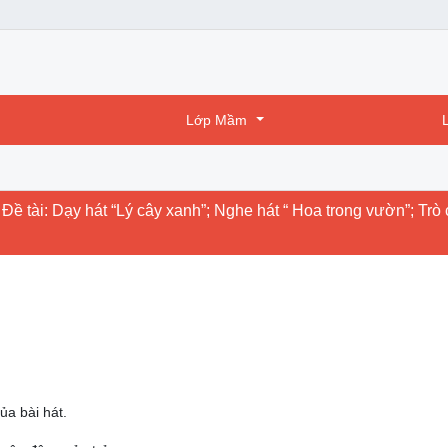
Lớp Mầm
ề tài: Dạy hát “Lý cây xanh”; Nghe hát “ Hoa trong vườn”; Trò 
ủa bài hát.