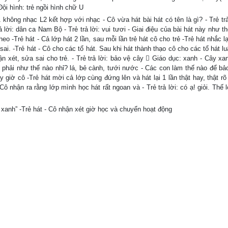
Đội hình: trẻ ngồi hình chữ U
không nhạc L2 kết hợp với nhạc - Cô vừa hát bài hát có tên là gì? - Trẻ trả
ả lời: dân ca Nam Bộ - Trẻ trả lời: vui tươi - Giai điệu của bài hát này như t
heo -Trẻ hát - Cả lớp hát 2 lần, sau mỗi lần trẻ hát cô cho trẻ -Trẻ hát nhắc lạ
 sai. -Trẻ hát - Cô cho các tổ hát. Sau khi hát thành thạo cô cho các tổ hát l
ận xét, sửa sai cho trẻ. - Trẻ trả lời: bảo vệ cây  Giáo dục: xanh - Cây xa
ắt phải như thế nào nhỉ? lá, bẻ cành, tưới nước - Các con làm thế nào để bả
giờ cô -Trẻ hát mời cả lớp cùng đứng lên và hát lại 1 lần thật hay, thật rõ
ô nhận ra rằng lớp mình học hát rất ngoan và - Trẻ trả lời: có ạ! giỏi. Thế
ây xanh” -Trẻ hát - Cô nhận xét giờ học và chuyển hoạt động