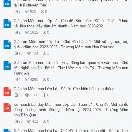
tài: Kể chuyện “Mẹ”
3
950
0
Giáo án Mầm non Lớp Lá - Chủ đề: Bản thân - Đề tài: Thiết kế bản
vẽ điện thoại dây dẫn âm thanh - Năm học 2020-2021
2
1622
0
Giáo án Mầm non Lớp Lá - Chủ đề nhánh 1: Một số loại rau, củ,
quả - Năm học 2022-2023 - Trường Mầm non Hoa Phượng
13
724
1
Giáo án Mầm non Lớp Lá - Hoạt động làm quen với văn học - Chủ
đề: Nghề nghiệp - Đề tài: Thơ Ước mơ của Tý - Trường Mầm non
Tràng An
4
4290
0
Giáo án Mầm non Lớp Lá - Đề tài: Các biển báo giao thông
5
1108
0
Kế hoạch bài dạy Mầm non Lớp Lá - Tuần 34 - Chủ đề: Một số đồ
dùng của học sinh tiểu học - Năm học 2024-2025 - Trường Mầm
non Bản Qua
27
412
0
Giáo án Mầm non Lớp Lá - Chủ đề: Thế giới động vật - Đề tài: Thơ