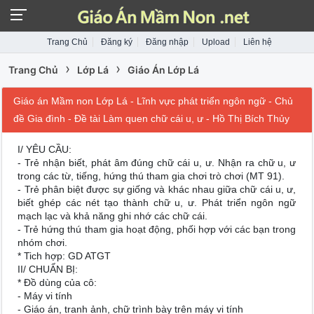
Trang Chủ
Đăng ký
Đăng nhập
Upload
Liên hệ
›
›
Trang Chủ
Lớp Lá
Giáo Án Lớp Lá
Giáo án Mầm non Lớp Lá - Lĩnh vực phát triển ngôn ngữ - Chủ
đề Gia đình - Đề tài Làm quen chữ cái u, ư - Hồ Thị Bích Thủy
I/ YÊU CẦU:
- Trẻ nhận biết, phát âm đúng chữ cái u, ư. Nhận ra chữ u, ư
trong các từ, tiếng, hứng thú tham gia chơi trò chơi (MT 91).
- Trẻ phân biệt được sự giống và khác nhau giữa chữ cái u, ư,
biết ghép các nét tạo thành chữ u, ư. Phát triển ngôn ngữ
mạch lạc và khả năng ghi nhớ các chữ cái.
- Trẻ hứng thú tham gia hoạt động, phối hợp với các bạn trong
nhóm chơi.
* Tich hợp: GD ATGT
II/ CHUẨN BỊ:
* Đồ dùng của cô:
- Máy vi tính
- Giáo án, tranh ảnh, chữ trình bày trên máy vi tính