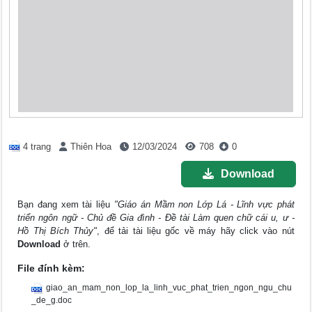
4 trang
Thiên Hoa
12/03/2024
708
0
Download
Bạn đang xem tài liệu
"Giáo án Mầm non Lớp Lá - Lĩnh vực phát
triển ngôn ngữ - Chủ đề Gia đình - Đề tài Làm quen chữ cái u, ư -
Hồ Thị Bích Thủy"
, để tải tài liệu gốc về máy hãy click vào nút
Download
ở trên.
File đính kèm:
giao_an_mam_non_lop_la_linh_vuc_phat_trien_ngon_ngu_chu
_de_g.doc