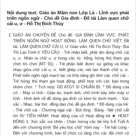
Nội dung text: Giáo án Mầm non Lớp Lá - Lĩnh vực phát
triển ngôn ngữ - Chủ đề Gia đình - Đề tài Làm quen chữ
cái u, ư - Hồ Thị Bích Thủy
GIÁO ÁN CHUYÊN ĐỀ Chủ đề: GIA ĐÌNH LĨNH VỰC: PHÁT
TRIỂN NGÔN NGỮ HOẠT ĐỘNG: LÀM QUEN CHỮ VIẾT Đề
tài: LÀM QUEN CHỮ CÁI U, Ư Giáo viên: Hồ Thị Bích Thủy- Bùi
Thị Lan Trinh I/ YÊU CẦU: - Trẻ nhận biết, phát âm đúng chữ cái
u, ư. Nhận ra chữ u, ư trong các từ, tiếng, hứng thú tham gia
chơi trò chơi (MT 91). - Trẻ phân biệt được sự giống và khác
nhau giữa chữ cái u, ư, biết ghép các nét tạo thành chữ u, ư.
Phát triển ngôn ngữ mạch lạc và khả năng ghi nhớ các chữ cái. -
Trẻ hứng thú tham gia hoạt động, phối hợp với các bạn trong
nhóm chơi. * Tich hợp: GD ATGT II/ CHUẨN BỊ: * Đồ dùng của
cô: - Máy vi tính - Giáo án, tranh ảnh, chữ trình bày trên máy vi
tính - Hình ảnh về đồ dùng gia đình có kèm từ dưới tranh. - Xúc
xắc - Nhạc, bài thơ, đồng dao chủ đề gia đình. * Đồ dùng của trẻ:
- Thẻ chữ cái - Chướng ngại vật - Bút lông - Bảng - Nét chữ cắt
rời III/ TIẾN HÀNH: Hoạt động của cô Hoạt động trẻ ❖ HOẠT
ĐỘNG 1: Xúc xắc vui nhộn - Chào mừng các bé lớp 5-6 Tuổi A
đến với chương trình “Bé yêu học chữ” hôm nay. - Trẻ hát cùng -
Đến với chương trình, ban tổ chức có tặng cho các đội chơi cô