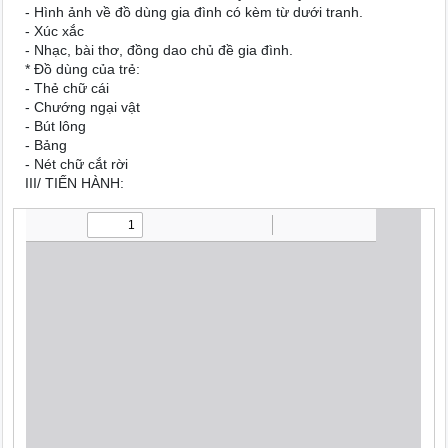
- Hình ảnh về đồ dùng gia đình có kèm từ dưới tranh.
- Xúc xắc
- Nhạc, bài thơ, đồng dao chủ đề gia đình.
* Đồ dùng của trẻ:
- Thẻ chữ cái
- Chướng ngại vật
- Bút lông
- Bảng
- Nét chữ cắt rời
III/ TIẾN HÀNH: