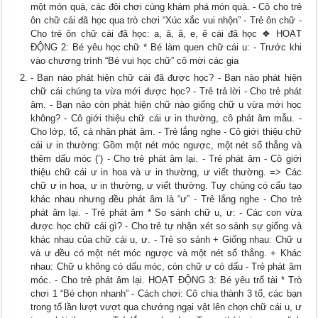
một món quà, các đội chơi cùng khám phá món quà. - Cô cho trẻ
ôn chữ cái đã học qua trò chơi “Xúc xắc vui nhộn” - Trẻ ôn chữ -
Cho trẻ ôn chữ cái đã học: a, ă, â, e, ê cái đã học ❖ HOẠT
ĐỘNG 2: Bé yêu học chữ * Bé làm quen chữ cái u: - Trước khi
vào chương trình “Bé vui học chữ” cô mời các gia
- Bạn nào phát hiện chữ cái đã được học? - Bạn nào phát hiện
chữ cái chúng ta vừa mới được học? - Trẻ trả lời - Cho trẻ phát
âm. - Bạn nào còn phát hiện chữ nào giống chữ u vừa mới học
không? - Cô giới thiệu chữ cái ư in thường, cô phát âm mẫu. -
Cho lớp, tổ, cá nhân phát âm. - Trẻ lắng nghe - Cô giới thiệu chữ
cái ư in thường: Gồm một nét móc ngược, một nét sổ thẳng và
thêm dấu móc (’) - Cho trẻ phát âm lại. - Trẻ phát âm - Cô giới
thiệu chữ cái ư in hoa và ư in thường, ư viết thường. => Các
chữ ư in hoa, ư in thường, ư viết thường. Tuy chúng có cấu tạo
khác nhau nhưng đều phát âm là “ư” - Trẻ lắng nghe - Cho trẻ
phát âm lại. - Trẻ phát âm * So sánh chữ u, ư: - Các con vừa
được học chữ cái gì? - Cho trẻ tự nhận xét so sánh sự giống và
khác nhau của chữ cái u, ư. - Trẻ so sánh + Giống nhau: Chữ u
và ư đều có một nét móc ngược và một nét sổ thẳng. + Khác
nhau: Chữ u không có dấu móc, còn chữ ư có dấu - Trẻ phát âm
móc. - Cho trẻ phát âm lại. HOẠT ĐỘNG 3: Bé yêu trổ tài * Trò
chơi 1 “Bé chọn nhanh” - Cách chơi: Cô chia thành 3 tổ, các bạn
trong tổ lần lượt vượt qua chướng ngại vật lên chọn chữ cái u, ư