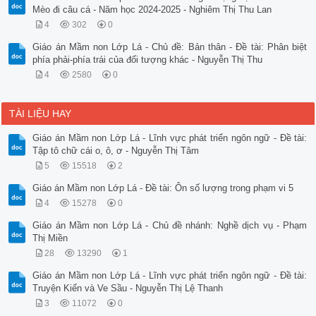
Mèo đi câu cá - Năm học 2024-2025 - Nghiêm Thị Thu Lan
4
302
0
Giáo án Mầm non Lớp Lá - Chủ đề: Bản thân - Đề tài: Phân biệt
phía phải-phía trái của đối tượng khác - Nguyễn Thị Thu
4
2580
0
TÀI LIỆU HAY
Giáo án Mầm non Lớp Lá - Lĩnh vực phát triển ngôn ngữ - Đề tài:
Tập tô chữ cái o, ô, ơ - Nguyễn Thị Tâm
5
15518
2
Giáo án Mầm non Lớp Lá - Đề tài: Ôn số lượng trong phạm vi 5
4
15278
0
Giáo án Mầm non Lớp Lá - Chủ đề nhánh: Nghề dịch vụ - Phạm
Thị Miền
28
13290
1
Giáo án Mầm non Lớp Lá - Lĩnh vực phát triển ngôn ngữ - Đề tài:
Truyện Kiến và Ve Sầu - Nguyễn Thị Lệ Thanh
3
11072
0