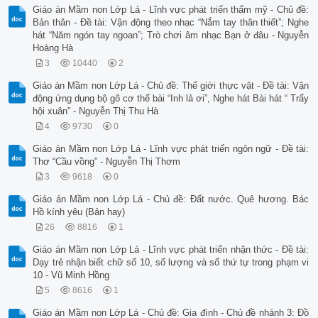
Giáo án Mầm non Lớp Lá - Lĩnh vực phát triển thẩm mỹ - Chủ đề:
Bản thân - Đề tài: Vận động theo nhạc “Nắm tay thân thiết”; Nghe
hát “Năm ngón tay ngoan”; Trò chơi âm nhạc Bạn ở đâu - Nguyễn
Hoàng Hà
3
10440
2
Giáo án Mầm non Lớp Lá - Chủ đề: Thế giới thực vật - Đề tài: Vận
động ứng dụng bộ gõ cơ thể bài “Inh lả ơi”, Nghe hát Bài hát “ Trẩy
hội xuân” - Nguyễn Thị Thu Hà
4
9730
0
Giáo án Mầm non Lớp Lá - Lĩnh vực phát triển ngôn ngữ - Đề tài:
Thơ “Cầu vồng” - Nguyễn Thị Thơm
3
9618
0
Giáo án Mầm non Lớp Lá - Chủ đề: Đất nước. Quê hương. Bác
Hồ kính yêu (Bản hay)
26
8816
1
Giáo án Mầm non Lớp Lá - Lĩnh vực phát triển nhận thức - Đề tài:
Dạy trẻ nhận biết chữ số 10, số lượng và số thứ tự trong phạm vi
10 - Vũ Minh Hồng
5
8616
1
Giáo án Mầm non Lớp Lá - Chủ đề: Gia đình - Chủ đề nhánh 3: Đồ