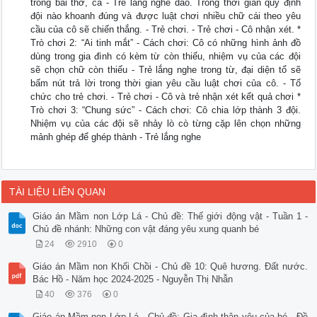
trong bài thơ, ca - Trẻ lắng nghe dao. Trong thời gian quy định
đội nào khoanh đúng và được luật chơi nhiều chữ cái theo yêu
cầu của cô sẽ chiến thắng. - Trẻ chơi. - Trẻ chơi - Cô nhận xét. *
Trò chơi 2: “Ai tinh mắt” - Cách chơi: Cô có những hình ảnh đồ
dùng trong gia đình có kèm từ còn thiếu, nhiệm vụ của các đội
sẽ chọn chữ còn thiếu - Trẻ lắng nghe trong từ, đại diện tổ sẽ
bấm nút trả lời trong thời gian yêu cầu luật chơi của cô. - Tổ
chức cho trẻ chơi. - Trẻ chơi - Cô và trẻ nhận xét kết quả chơi *
Trò chơi 3: “Chung sức” - Cách chơi: Cô chia lớp thành 3 đội.
Nhiệm vụ của các đội sẽ nhảy lò cò từng cặp lên chọn những
mảnh ghép để ghép thành - Trẻ lắng nghe
TÀI LIỆU LIÊN QUAN
Giáo án Mầm non Lớp Lá - Chủ đề: Thế giới động vật - Tuần 1 -
Chủ đề nhánh: Những con vật đáng yêu xung quanh bé
24
2910
0
Giáo án Mầm non Khối Chồi - Chủ đề 10: Quê hương. Đất nước.
Bác Hồ - Năm học 2024-2025 - Nguyễn Thị Nhẫn
40
376
0
Giáo án Mầm non Lớp Lá - Chủ đề: Gia đình thân yêu của bé - Đề