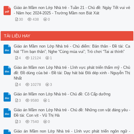
Giáo án Mầm non Lớp Nhà trẻ - Tuần 21 - Chủ đề: Ngày Tết vui vẻ
- Năm học 2024-2025 - Trường Mầm non Bát Xát
30
438
0
TÀI LIỆU HAY
Giáo án Mầm non Lớp Nhà trẻ - Chủ điểm: Bản thân - Đề tài: Ca
hát “Tìm bạn thân”; Nghe “Cùng múa vui”; Trò chơi “Tai ai thính”
4
12124
1
Giáo án Mầm non Lớp Nhà trẻ - Lĩnh vực phát triển thẩm mỹ - Chủ
đề: Đồ dùng của bé - Đề tài: Dạy hát bài Đôi dép xinh - Nguyễn Thị
Nhất
4
10278
3
Giáo án Mầm non Lớp Nhà trẻ - Chủ đề: Cô Cấp dưỡng
3
9580
1
Giáo án Mầm non Lớp Nhà trẻ - Chủ đề: Những con vật đáng yêu -
Đề tài: Con vịt - Vũ Thị Hà
3
7540
0
Giáo án Mầm non Lớp Nhà trẻ - Lĩnh vực phát triển ngôn ngữ -