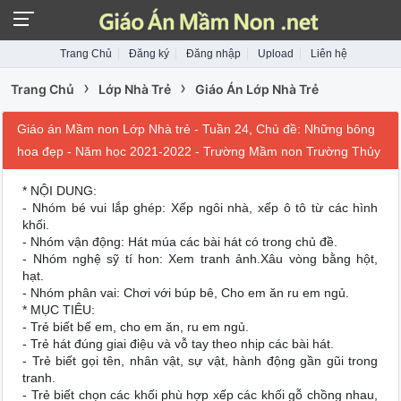
Trang Chủ
Đăng ký
Đăng nhập
Upload
Liên hệ
›
›
Trang Chủ
Lớp Nhà Trẻ
Giáo Án Lớp Nhà Trẻ
Giáo án Mầm non Lớp Nhà trẻ - Tuần 24, Chủ đề: Những bông
hoa đẹp - Năm học 2021-2022 - Trường Mầm non Trường Thủy
* NỘI DUNG:
- Nhóm bé vui lắp ghép: Xếp ngôi nhà, xếp ô tô từ các hình
khối.
- Nhóm vận động: Hát múa các bài hát có trong chủ đề.
- Nhóm nghệ sỹ tí hon: Xem tranh ảnh.Xâu vòng bằng hột,
hạt.
- Nhóm phân vai: Chơi với búp bê, Cho em ăn ru em ngủ.
* MỤC TIÊU:
- Trẻ biết bế em, cho em ăn, ru em ngủ.
- Trẻ hát đúng giai điệu và vỗ tay theo nhịp các bài hát.
- Trẻ biết gọi tên, nhân vật, sự vật, hành động gần gũi trong
tranh.
- Trẻ biết chọn các khối phù hợp xếp các khối gỗ chồng nhau,