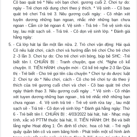
Cô bao quát trẻ * Nêu với bạn chơi. gương cuối 2. Chơi tự do:
ngày - Trẻ chọn nội dung chơi theo ý thích. * Vệ sinh - - Cô bao
quát trẻ chơi Trả trẻ 3. Nêu gương cuối ngày: - Cô nhận xét
tuyên dương những bạn ngoan, nhắc nhở những bạn chưa
ngoan - Cắm cờ bé ngoan 4. Vệ sinh - Trả trẻ - Trẻ vệ sinh rửa
tay, lau mặt sạch sẽ. - Trả trẻ. - Cô dọn vệ sinh lớp. * Đánh giá
hằng ngày:
- Cả lớp hát lại lần một lần nữa. 2. Trò chơi vận động: Hái quả
Cô nêu luật chơi, cách chơi và hướng dẫn trẻ chơi Cho trẻ chơi
2 -3 lần 3. Chơi tự do: Cho trẻ chơi với bóng, búp bê SHC: -Trẻ
biết tên I. CHUẨN BỊ : Tranh chuyện, que chỉ. *Nghe cô kể
chuyện. II. TIẾN HÀNH: chuyện mời - Cô kể trẻ nghe 2-3 lần Qủa
thị - Trẻ biết - Cho trẻ gọi tên câu chuyện * Chơi tự do được luật
2. Chơi tự do * Nêu chơi, cách - Cô cho trẻ chơi tự do theo ý
thích của trẻ gương cuối chơi và chơi - Cô bao quát trẻ chơi
ngày thành thạo 3. Nêu gương cuối ngày . * Vệ sinh - Cô nhận
xét tuyen dương những bạn ngoan , trả trẻ nhắc nhỡ những bạn
chưa ngoan . 4. Vệ sinh trả trẻ - Trẻ vệ sinh rửa tay , lau mặt
sạch sẽ - Trả trẻ - Cô dọn vệ sinh lớp * Đánh giá hằng ngày: Thứ
6 - Trẻ biết tên I. CHUẨN BỊ : 4/03/2022 bài hát, hát - Nhạc máy
tính, xắc xô PTTM thuộc bài hát, II. TIẾN HÀNH: DH: Bé và biết
lắng nghe Hoạt động 1: Ổn định tổ chức. hoa cô hát. - Trẻ ngồi
quây quần bên cô và xem băng hình - Phát triển một số hình ảnh