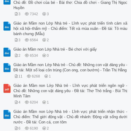
Chủ đề: Đồ chơi của bé - Bài thơ: Chia đồ chơi - Giang Thị Ngọc
Huyền
3
7342
3
Giáo án Mầm non Lớp Nhà trẻ - Lĩnh vực phát triển tình cảm xã
hội xã hội–thẩm mỹ - Chủ điểm: Tết và mùa xuân - Đề tài: Tô màu
bánh chưng (Mẫu)
3
6564
2
Giáo án Mầm non Lớp Nhà trẻ - Bé chơi với giấy
2
6534
0
Giáo án Mầm non Lớp Nhà trẻ - Chủ đề: Những con vật đáng yêu -
Đề tài: Một số loại côn trùng (Con ong, con bướm) - Trần Thị Hằng
11
6268
1
Giáo án Mầm non Lớp Nhà trẻ - Lĩnh vực phát triển ngôn ngữ -
Chủ đề: Những con vật đáng yêu - Đề tài: Thơ Thỏ trắng - Bùi Thị
Minh Tâm
4
6204
1
Giáo án Mầm non Lớp Nhà trẻ - Lĩnh vực phát triển nhận thức -
Chủ điểm: Thế giới động vật - Chủ đề nhánh: Động vật sống dưới
nước - Đề tài: Con cá, con tôm
6
6190
2