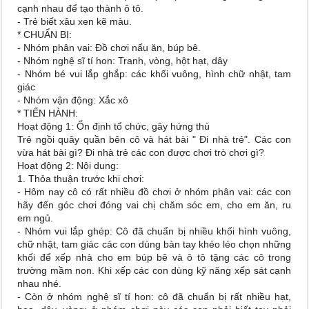
cạnh nhau để tạo thành ô tô.
- Trẻ biết xâu xen kẽ màu.
* CHUẨN BỊ:
- Nhóm phân vai: Đồ chơi nấu ăn, búp bê.
- Nhóm nghệ sĩ tí hon: Tranh, vòng, hột hạt, dây
- Nhóm bé vui lắp ghắp: các khối vuông, hình chữ nhật, tam
giác
- Nhóm vận động: Xắc xô
* TIẾN HÀNH:
Hoạt động 1: Ổn định tổ chức, gây hứng thú
Trẻ ngồi quây quần bên cô và hát bài " Đi nhà trẻ". Các con
vừa hát bài gì? Đi nhà trẻ các con được chơi trò chơi gì?
Hoạt động 2: Nội dung:
1. Thỏa thuận trước khi chơi:
- Hôm nay cô có rất nhiều đồ chơi ở nhóm phân vai: các con
hãy đến góc chơi đóng vai chị chăm sóc em, cho em ăn, ru
em ngủ.
- Nhóm vui lắp ghép: Cô đã chuẩn bị nhiều khối hình vuông,
chữ nhật, tam giác các con dùng bàn tay khéo léo chọn những
khối để xếp nhà cho em búp bê và ô tô tặng các cô trong
trường mầm non. Khi xếp các con dùng kỹ năng xếp sát cạnh
nhau nhé.
- Còn ở nhóm nghệ sĩ tí hon: cô đã chuẩn bị rất nhiều hạt,