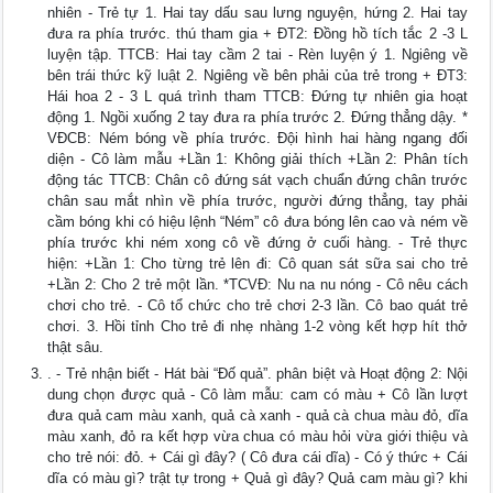
nhiên - Trẻ tự 1. Hai tay dấu sau lưng nguyện, hứng 2. Hai tay
đưa ra phía trước. thú tham gia + ĐT2: Đồng hồ tích tắc 2 -3 L
luyện tập. TTCB: Hai tay cầm 2 tai - Rèn luyện ý 1. Ngiêng về
bên trái thức kỹ luật 2. Ngiêng về bên phải của trẻ trong + ĐT3:
Hái hoa 2 - 3 L quá trình tham TTCB: Đứng tự nhiên gia hoạt
động 1. Ngồi xuống 2 tay đưa ra phía trước 2. Đứng thẳng dậy. *
VĐCB: Ném bóng về phía trước. Đội hình hai hàng ngang đối
diện - Cô làm mẫu +Lần 1: Không giải thích +Lần 2: Phân tích
động tác TTCB: Chân cô đứng sát vạch chuẩn đứng chân trước
chân sau mắt nhìn về phía trước, người đứng thẳng, tay phải
cầm bóng khi có hiệu lệnh “Ném” cô đưa bóng lên cao và ném về
phía trước khi ném xong cô về đứng ở cuối hàng. - Trẻ thực
hiện: +Lần 1: Cho từng trẻ lên đi: Cô quan sát sữa sai cho trẻ
+Lần 2: Cho 2 trẻ một lần. *TCVĐ: Nu na nu nóng - Cô nêu cách
chơi cho trẻ. - Cô tổ chức cho trẻ chơi 2-3 lần. Cô bao quát trẻ
chơi. 3. Hồi tỉnh Cho trẻ đi nhẹ nhàng 1-2 vòng kết hợp hít thở
thật sâu.
. - Trẻ nhận biết - Hát bài “Đố quả”. phân biệt và Hoạt động 2: Nội
dung chọn được quả - Cô làm mẫu: cam có màu + Cô lần lượt
đưa quả cam màu xanh, quả cà xanh - quả cà chua màu đỏ, dĩa
màu xanh, đỏ ra kết hợp vừa chua có màu hỏi vừa giới thiệu và
cho trẻ nói: đỏ. + Cái gì đây? ( Cô đưa cái dĩa) - Có ý thức + Cái
dĩa có màu gì? trật tự trong + Quả gì đây? Quả cam màu gì? khi