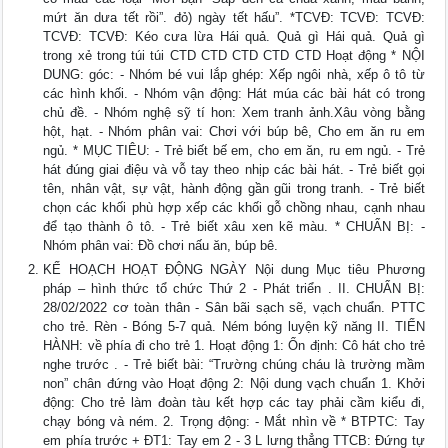
mứt ăn dưa tết rồi”. đỏ) ngày tết hấu”. *TCVĐ: TCVĐ: TCVĐ:
TCVĐ: TCVĐ: Kéo cưa lừa Hái quả. Quả gì Hái quả. Quả gì
trong xẻ trong túi túi CTD CTD CTD CTD CTD Hoạt động * NỘI
DUNG: góc: - Nhóm bé vui lắp ghép: Xếp ngôi nhà, xếp ô tô từ
các hình khối. - Nhóm vận động: Hát múa các bài hát có trong
chủ đề. - Nhóm nghệ sỹ tí hon: Xem tranh ảnh.Xâu vòng bằng
hột, hạt. - Nhóm phân vai: Chơi với búp bê, Cho em ăn ru em
ngủ. * MỤC TIÊU: - Trẻ biết bế em, cho em ăn, ru em ngủ. - Trẻ
hát đúng giai điệu và vỗ tay theo nhịp các bài hát. - Trẻ biết gọi
tên, nhân vật, sự vật, hành động gần gũi trong tranh. - Trẻ biết
chọn các khối phù hợp xếp các khối gỗ chồng nhau, cạnh nhau
để tạo thành ô tô. - Trẻ biết xâu xen kẽ màu. * CHUẨN BỊ: -
Nhóm phân vai: Đồ chơi nấu ăn, búp bê.
KẾ HOẠCH HOẠT ĐỘNG NGÀY Nội dung Mục tiêu Phương
pháp – hình thức tổ chức Thứ 2 - Phát triển . II. CHUẨN BỊ:
28/02/2022 cơ toàn thân - Sân bãi sạch sẽ, vạch chuẩn. PTTC
cho trẻ. Rèn - Bóng 5-7 quả. Ném bóng luyện kỹ năng II. TIẾN
HÀNH: về phía đi cho trẻ 1. Hoạt động 1: Ổn định: Cô hát cho trẻ
nghe trước . - Trẻ biết bài: “Trường chúng cháu là trường mầm
non” chân đứng vào Hoạt động 2: Nội dung vạch chuẩn 1. Khởi
động: Cho trẻ làm đoàn tàu kết hợp các tay phải cầm kiểu đi,
chạy bóng và ném. 2. Trọng động: - Mắt nhìn về * BTPTC: Tay
em phía trước + ĐT1: Tay em 2 - 3 L lưng thẳng TTCB: Đứng tự