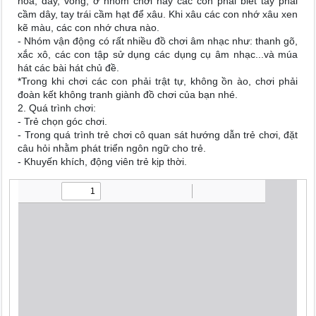
hoa, dây, vòng; ở nhóm chơi này các con phải biết tay phải
cầm dây, tay trái cầm hạt để xâu. Khi xâu các con nhớ xâu xen
kẽ màu, các con nhớ chưa nào.
- Nhóm vận động có rất nhiều đồ chơi âm nhạc như: thanh gõ,
xắc xô, các con tập sử dụng các dụng cụ âm nhạc...và múa
hát các bài hát chủ đề.
*Trong khi chơi các con phải trật tự, không ồn ào, chơi phải
đoàn kết không tranh giành đồ chơi của bạn nhé.
2. Quá trình chơi:
- Trẻ chọn góc chơi.
- Trong quá trình trẻ chơi cô quan sát hướng dẫn trẻ chơi, đặt
câu hỏi nhằm phát triển ngôn ngữ cho trẻ.
- Khuyến khích, động viên trẻ kịp thời.