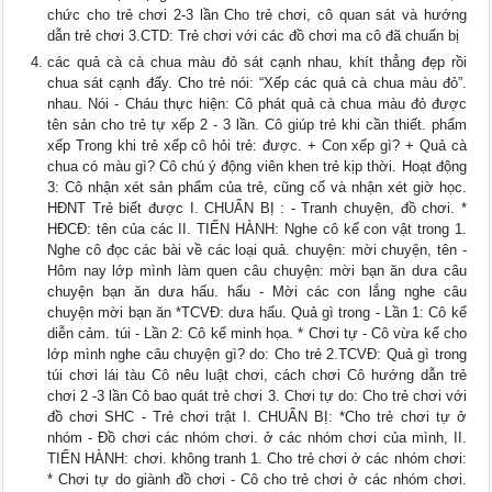
chức cho trẻ chơi 2-3 lần Cho trẻ chơi, cô quan sát và hướng
dẫn trẻ chơi 3.CTD: Trẻ chơi với các đồ chơi ma cô đã chuẩn bị
các quả cà cà chua màu đỏ sát cạnh nhau, khít thẳng đẹp rồi
chua sát cạnh đấy. Cho trẻ nói: “Xếp các quả cà chua màu đỏ”.
nhau. Nói - Cháu thực hiện: Cô phát quả cà chua màu đỏ được
tên sản cho trẻ tự xếp 2 - 3 lần. Cô giúp trẻ khi cần thiết. phẩm
xếp Trong khi trẻ xếp cô hỏi trẻ: được. + Con xếp gì? + Quả cà
chua có màu gì? Cô chú ý động viên khen trẻ kịp thời. Hoạt động
3: Cô nhận xét sản phẩm của trẻ, cũng cố và nhận xét giờ học.
HĐNT Trẻ biết được I. CHUẨN BỊ : - Tranh chuyện, đồ chơi. *
HĐCĐ: tên của các II. TIẾN HÀNH: Nghe cô kể con vật trong 1.
Nghe cô đọc các bài về các loại quả. chuyện: mời chuyện, tên -
Hôm nay lớp mình làm quen câu chuyện: mời bạn ăn dưa câu
chuyện bạn ăn dưa hấu. hấu - Mời các con lắng nghe câu
chuyện mời bạn ăn *TCVĐ: dưa hấu. Quả gì trong - Lần 1: Cô kể
diễn cảm. túi - Lần 2: Cô kể minh họa. * Chơi tự - Cô vừa kể cho
lớp mình nghe câu chuyện gì? do: Cho trẻ 2.TCVĐ: Quả gì trong
túi chơi lái tàu Cô nêu luật chơi, cách chơi Cô hướng dẫn trẻ
chơi 2 -3 lần Cô bao quát trẻ chơi 3. Chơi tự do: Cho trẻ chơi với
đồ chơi SHC - Trẻ chơi trật I. CHUẨN BỊ: *Cho trẻ chơi tự ở
nhóm - Đồ chơi các nhóm chơi. ở các nhóm chơi của mình, II.
TIẾN HÀNH: chơi. không tranh 1. Cho trẻ chơi ở các nhóm chơi:
* Chơi tự do giành đồ chơi - Cô cho trẻ chơi ở các nhóm chơi.