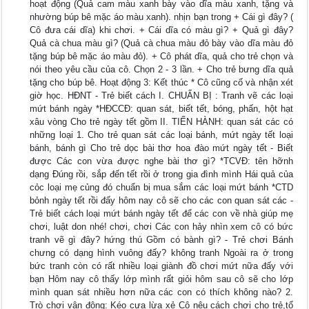
hoạt động (Quả cam màu xanh bày vào dĩa màu xanh, tặng và
nhường búp bê mặc áo màu xanh). nhịn bạn trong + Cái gì đây? (
Cô đưa cái dĩa) khi chơi. + Cái dĩa có màu gì? + Quả gì đây?
Quả cà chua màu gì? (Quả cà chua màu đỏ bày vào dĩa màu đỏ
tặng búp bê mặc áo màu đỏ). + Cô phát dĩa, quả cho trẻ chọn và
nói theo yêu cầu của cô. Chọn 2 - 3 lần. + Cho trẻ bưng dĩa quả
tặng cho búp bê. Hoạt động 3: Kết thúc * Cô cũng cố và nhận xét
giờ học. HĐNT - Trẻ biết cách I. CHUẨN BỊ : Tranh vẽ các loại
mứt bánh ngày *HĐCCĐ: quan sát, biết tết, bóng, phấn, hột hạt
xâu vòng Cho trẻ ngày tết gồm II. TIẾN HÀNH: quan sát các có
những loại 1. Cho trẻ quan sát các loại bánh, mứt ngày tết loại
bánh, bánh gì Cho trẻ dọc bài thơ hoa đào mứt ngày tết - Biết
được Các con vừa được nghe bài thơ gì? *TCVĐ: tên hỡnh
dạng Đúng rồi, sắp đến tết rồi ở trong gia đình mình Hái quả của
cỏc loại mẹ củng đó chuẩn bị mua sắm các loại mứt bánh *CTD
bỏnh ngày tết rồi đấy hôm nay cô sẽ cho các con quan sát các -
Trẻ biết cách loại mứt bánh ngày tết để các con về nhà giúp mẹ
chơi, luật don nhé! chơi, chơi Các con hảy nhìn xem cô có bức
tranh vẽ gì đây? hứng thú Gồm có bành gì? - Trẻ chơi Bánh
chưng có dạng hình vuông đấy? không tranh Ngoài ra ở trong
bức tranh còn có rất nhiều loại giành đồ chơi mứt nữa đấy với
bạn Hôm nay cô thấy lớp mình rất giỏi hôm sau cô sẽ cho lớp
mình quan sát nhiều hơn nữa các con có thích không nào? 2.
Trò chơi vận động: Kéo cưa lừa xẻ Cô nêu cách chơi cho trẻ,tổ