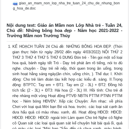
giao_an_mam_non_lop_nha_tre_tuan_24_chu_de_nhung_bon
g_hoa_de.doc
Nội dung text: Giáo án Mầm non Lớp Nhà trẻ - Tuần 24,
Chủ đề: Những bông hoa đẹp - Năm học 2021-2022 -
Trường Mầm non Trường Thủy
KẾ HOẠCH TUẦN 24 Chủ đề: NHỮNG BÔNG HOA ĐẸP. (Thời
gian thực hiện từ ngày 28/02 đến ngày 4/03/2022) NỘI THỨ 2
THỨ 3 THỨ 4 THỨ 5 THỨ 6 DUNG Đón trẻ - Tên gọi một số loại
hoa quả, bánh ngày tết Trò - Dạy trẻ phát âm rõ tiếng, nói to đủ
nghe. chuyện - Dạy trẻ nề nếp, thói quen trong ăn uống, trong
sinh hoạt hằng sáng ngày(ăn chín, uống chín, ). Thể dục I. Khởi
động: Cho trẻ làm đoàn tàu kết hợp các kiểu đi. sáng. II.Trọng
động: BTPTC: Tay em + ĐT1: Tay em (2 - 3L) + ĐT2: Đồng hồ
tích tắc (2 - 3L) + ĐT3: Hái hoa (2 - 3L) III. Hồi tỉnh: Cho trẻ đi
nhẹ nhàng một vòng Hoạt động PTVĐ NBTN PTTM PTNN PTTM
học - Ném bóng HĐVĐV: Xếp các Chuyện: Âm nhạc: về phía
Chơi với loại quả Mời bạn Bé và hoa. trước. các loại sát cạnh ăn
dưa hấu quả có màu nhau. xanh, đỏ. Hoạt động HĐCĐ: HĐCĐ:
HĐCĐ: HĐCĐ: HĐCĐ: ngoài trời Làm quen Cho trẻ Nghe cô Nghe
cô Quan sát các loại quả quan sát kể chuyện hát bài quả ổi, quả
có màu các loại “Mời bạn “Sắp đến cà chua xanh, màu bánh,