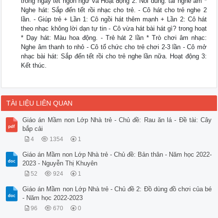
trong ngày tết ngôn ngữ và Hoạt động 2: Nôi dung. tai nghe âm *
Nghe hát: Sắp đến tết rồi nhạc cho trẻ. - Cô hát cho trẻ nghe 2
lần. - Giúp trẻ + Lần 1: Cô ngồi hát thêm mạnh + Lần 2: Cô hát
theo nhạc không lời dạn tự tin - Cô vừa hát bài hát gì? trong hoạt
* Dạy hát: Màu hoa động. - Trẻ hát 2 lần * Trò chơi âm nhạc:
Nghe âm thanh to nhỏ - Cô tổ chức cho trẻ chơi 2-3 lần - Cô mở
nhạc bài hát: Sắp đến tết rồi cho trẻ nghe lần nữa. Hoạt động 3:
Kết thúc.
TÀI LIỆU LIÊN QUAN
Giáo án Mầm non Lớp Nhà trẻ - Chủ đề: Rau ăn lá - Đề tài: Cây
bắp cải
4
1354
1
Giáo án Mầm non Lớp Nhà trẻ - Chủ đề: Bản thân - Năm học 2022-
2023 - Nguyễn Thị Khuyên
52
924
1
Giáo án Mầm non Lớp Nhà trẻ - Chủ đề 2: Đồ dùng đồ chơi của bé
- Năm học 2022-2023
96
670
0