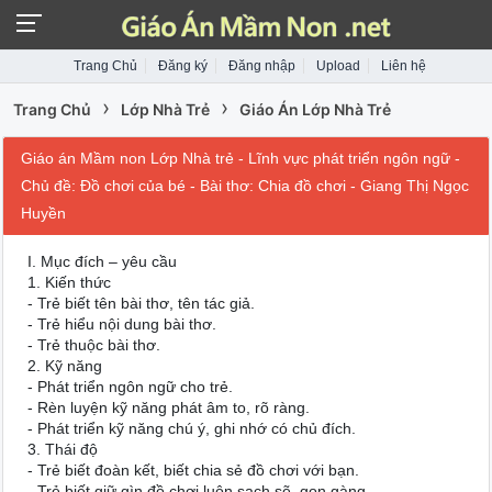
Trang Chủ
Đăng ký
Đăng nhập
Upload
Liên hệ
›
›
Trang Chủ
Lớp Nhà Trẻ
Giáo Án Lớp Nhà Trẻ
Giáo án Mầm non Lớp Nhà trẻ - Lĩnh vực phát triển ngôn ngữ -
Chủ đề: Đồ chơi của bé - Bài thơ: Chia đồ chơi - Giang Thị Ngọc
Huyền
I. Mục đích – yêu cầu
1. Kiến thức
- Trẻ biết tên bài thơ, tên tác giả.
- Trẻ hiểu nội dung bài thơ.
- Trẻ thuộc bài thơ.
2. Kỹ năng
- Phát triển ngôn ngữ cho trẻ.
- Rèn luyện kỹ năng phát âm to, rõ ràng.
- Phát triển kỹ năng chú ý, ghi nhớ có chủ đích.
3. Thái độ
- Trẻ biết đoàn kết, biết chia sẻ đồ chơi với bạn.
- Trẻ biết giữ gìn đồ chơi luôn sạch sẽ, gọn gàng.