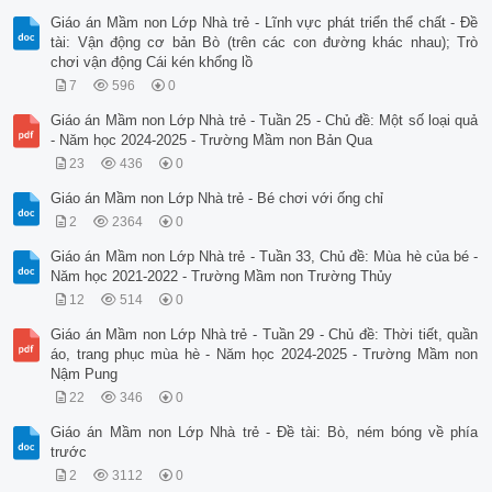
Giáo án Mầm non Lớp Nhà trẻ - Lĩnh vực phát triển thể chất - Đề
tài: Vận động cơ bản Bò (trên các con đường khác nhau); Trò
chơi vận động Cái kén khổng lồ
7
596
0
Giáo án Mầm non Lớp Nhà trẻ - Tuần 25 - Chủ đề: Một số loại quả
- Năm học 2024-2025 - Trường Mầm non Bản Qua
23
436
0
Giáo án Mầm non Lớp Nhà trẻ - Bé chơi với ống chỉ
2
2364
0
Giáo án Mầm non Lớp Nhà trẻ - Tuần 33, Chủ đề: Mùa hè của bé -
Năm học 2021-2022 - Trường Mầm non Trường Thủy
12
514
0
Giáo án Mầm non Lớp Nhà trẻ - Tuần 29 - Chủ đề: Thời tiết, quần
áo, trang phục mùa hè - Năm học 2024-2025 - Trường Mầm non
Nậm Pung
22
346
0
Giáo án Mầm non Lớp Nhà trẻ - Đề tài: Bò, ném bóng về phía
trước
2
3112
0