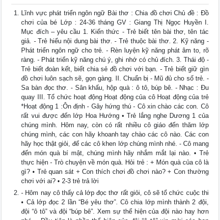
Lĩnh vực phát triển ngôn ngữ Bài thơ : Chia đồ chơi Chủ đề : Đồ
chơi của bé Lớp : 24-36 tháng GV : Giang Thị Ngọc Huyền I.
Mục đích – yêu cầu 1. Kiến thức - Trẻ biết tên bài thơ, tên tác
giả. - Trẻ hiểu nội dung bài thơ. - Trẻ thuộc bài thơ. 2. Kỹ năng -
Phát triển ngôn ngữ cho trẻ. - Rèn luyện kỹ năng phát âm to, rõ
ràng. - Phát triển kỹ năng chú ý, ghi nhớ có chủ đích. 3. Thái độ -
Trẻ biết đoàn kết, biết chia sẻ đồ chơi với bạn. - Trẻ biết giữ gìn
đồ chơi luôn sạch sẽ, gọn gàng. II. Chuẩn bị - Mũ đủ cho số trẻ. -
Sa bàn đọc thơ. - Sân khấu, hộp quà : ô tô, búp bê. - Nhạc : Đu
quay III. Tổ chức hoạt động Hoạt động của cô Hoạt động của trẻ
*Hoạt động 1 :Ôn định - Gây hứng thú - Cô xin chào các con. Cô
rất vui được đến lớp Hoa Hướng • Trẻ lắng nghe Dương 1 của
chúng mình. Hôm nay, còn có rất nhiều cô giáo đến thăm lớp
chúng mình, các con hãy khoanh tay chào các cô nào. Các con
hãy học thật giỏi, để các cô khen lớp chúng mình nhé. - Cô mang
đến món quà bí mật, chúng mình hãy nhắm mắt lại nào. • Trẻ
thực hiện - Trò chuyện về món quà. Hỏi trẻ : + Món quà của cô là
gì? • Trẻ quan sát + Con thích chơi đồ chơi nào? + Con thường
chơi với ai? • 2-3 trẻ trả lời
- Hôm nay cô thấy cả lớp đọc thơ rất giỏi, cô sẽ tổ chức cuộc thi
• Cả lớp đọc 2 lần “Bé yêu thơ”. Cô chia lớp mình thành 2 đội,
đội “ô tô” và đội “búp bê”. Xem sự thể hiện của đội nào hay hơn