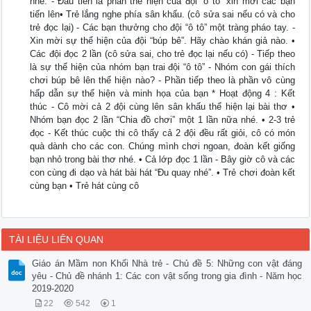
nhé. - Đầu tiên là phần thể hiện của đội “ô tô” xin mời các bạn
tiến lên• Trẻ lắng nghe phía sân khấu. (cô sửa sai nếu có và cho
trẻ đọc lại) - Các bạn thưởng cho đội “ô tô” một tràng pháo tay. -
Xin mời sự thể hiện của đội “búp bê”. Hãy chào khán giả nào. •
Các đội đọc 2 lần (cô sửa sai, cho trẻ đọc lại nếu có) - Tiếp theo
là sự thể hiện của nhóm bạn trai đội “ô tô” - Nhóm con gái thích
chơi búp bê lên thể hiện nào? - Phần tiếp theo là phần vô cùng
hấp dẫn sự thể hiện và minh họa của bạn * Hoạt động 4 : Kết
thúc - Cô mời cả 2 đội cùng lên sân khấu thể hiện lại bài thơ •
Nhóm bạn đọc 2 lần “Chia đồ chơi” một 1 lần nữa nhé. • 2-3 trẻ
đọc - Kết thúc cuộc thi cô thấy cả 2 đội đều rất giỏi, cô có món
quà dành cho các con. Chúng mình chơi ngoan, đoàn kết giống
bạn nhỏ trong bài thơ nhé. • Cả lớp đọc 1 lần - Bây giờ cô và các
con cùng đi dạo và hát bài hát “Đu quay nhé”. • Trẻ chơi đoàn kết
cùng bạn • Trẻ hát cùng cô
TÀI LIỆU LIÊN QUAN
Giáo án Mầm non Khối Nhà trẻ - Chủ đề 5: Những con vật đáng
yêu - Chủ đề nhánh 1: Các con vật sống trong gia đình - Năm học
2019-2020
22
542
1