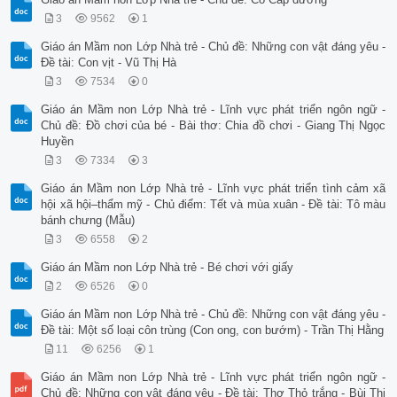
3
9562
1
Giáo án Mầm non Lớp Nhà trẻ - Chủ đề: Những con vật đáng yêu -
Đề tài: Con vịt - Vũ Thị Hà
3
7534
0
Giáo án Mầm non Lớp Nhà trẻ - Lĩnh vực phát triển ngôn ngữ -
Chủ đề: Đồ chơi của bé - Bài thơ: Chia đồ chơi - Giang Thị Ngọc
Huyền
3
7334
3
Giáo án Mầm non Lớp Nhà trẻ - Lĩnh vực phát triển tình cảm xã
hội xã hội–thẩm mỹ - Chủ điểm: Tết và mùa xuân - Đề tài: Tô màu
bánh chưng (Mẫu)
3
6558
2
Giáo án Mầm non Lớp Nhà trẻ - Bé chơi với giấy
2
6526
0
Giáo án Mầm non Lớp Nhà trẻ - Chủ đề: Những con vật đáng yêu -
Đề tài: Một số loại côn trùng (Con ong, con bướm) - Trần Thị Hằng
11
6256
1
Giáo án Mầm non Lớp Nhà trẻ - Lĩnh vực phát triển ngôn ngữ -
Chủ đề: Những con vật đáng yêu - Đề tài: Thơ Thỏ trắng - Bùi Thị