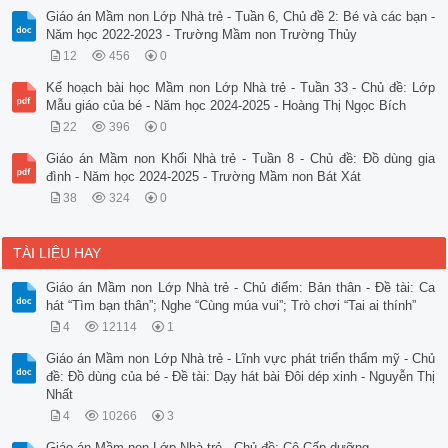
Giáo án Mầm non Lớp Nhà trẻ - Tuần 6, Chủ đề 2: Bé và các bạn -
Năm học 2022-2023 - Trường Mầm non Trường Thủy
12
456
0
Kế hoạch bài học Mầm non Lớp Nhà trẻ - Tuần 33 - Chủ đề: Lớp
Mẫu giáo của bé - Năm học 2024-2025 - Hoàng Thị Ngọc Bích
22
396
0
Giáo án Mầm non Khối Nhà trẻ - Tuần 8 - Chủ đề: Đồ dùng gia
đình - Năm học 2024-2025 - Trường Mầm non Bát Xát
38
324
0
TÀI LIỆU HAY
Giáo án Mầm non Lớp Nhà trẻ - Chủ điểm: Bản thân - Đề tài: Ca
hát “Tìm bạn thân”; Nghe “Cùng múa vui”; Trò chơi “Tai ai thính”
4
12114
1
Giáo án Mầm non Lớp Nhà trẻ - Lĩnh vực phát triển thẩm mỹ - Chủ
đề: Đồ dùng của bé - Đề tài: Dạy hát bài Đôi dép xinh - Nguyễn Thị
Nhất
4
10266
3
Giáo án Mầm non Lớp Nhà trẻ - Chủ đề: Cô Cấp dưỡng