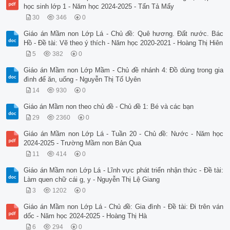
học sinh lớp 1 - Năm học 2024-2025 - Tẩn Tả Mẩy
30
346
0
Giáo án Mầm non Lớp Lá - Chủ đề: Quê hương. Đất nước. Bác
Hồ - Đề tài: Vẽ theo ý thích - Năm học 2020-2021 - Hoàng Thị Hiên
5
382
0
Giáo án Mầm non Lớp Mầm - Chủ đề nhánh 4: Đồ dùng trong gia
đình để ăn, uống - Nguyễn Thị Tố Uyên
14
930
0
Giáo án Mầm non theo chủ đề - Chủ đề 1: Bé và các bạn
29
2360
0
Giáo án Mầm non Lớp Lá - Tuần 20 - Chủ đề: Nước - Năm học
2024-2025 - Trường Mầm non Bản Qua
11
414
0
Giáo án Mầm non Lớp Lá - Lĩnh vực phát triển nhận thức - Đề tài:
Làm quen chữ cái g, y - Nguyễn Thị Lệ Giang
3
1202
0
Giáo án Mầm non Lớp Lá - Chủ đề: Gia đình - Đề tài: Đi trên ván
dốc - Năm học 2024-2025 - Hoàng Thị Hà
6
294
0