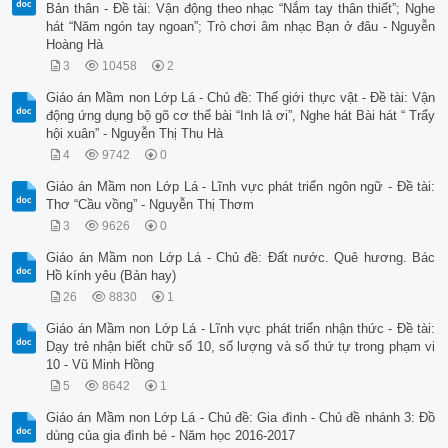
Bản thân - Đề tài: Vận động theo nhạc “Nắm tay thân thiết”; Nghe
hát “Năm ngón tay ngoan”; Trò chơi âm nhạc Bạn ở đâu - Nguyễn
Hoàng Hà
3
10458
2
Giáo án Mầm non Lớp Lá - Chủ đề: Thế giới thực vật - Đề tài: Vận
động ứng dụng bộ gõ cơ thể bài “Inh lả ơi”, Nghe hát Bài hát “ Trẩy
hội xuân” - Nguyễn Thị Thu Hà
4
9742
0
Giáo án Mầm non Lớp Lá - Lĩnh vực phát triển ngôn ngữ - Đề tài:
Thơ “Cầu vồng” - Nguyễn Thị Thơm
3
9626
0
Giáo án Mầm non Lớp Lá - Chủ đề: Đất nước. Quê hương. Bác
Hồ kính yêu (Bản hay)
26
8830
1
Giáo án Mầm non Lớp Lá - Lĩnh vực phát triển nhận thức - Đề tài:
Dạy trẻ nhận biết chữ số 10, số lượng và số thứ tự trong phạm vi
10 - Vũ Minh Hồng
5
8642
1
Giáo án Mầm non Lớp Lá - Chủ đề: Gia đình - Chủ đề nhánh 3: Đồ
dùng của gia đình bé - Năm học 2016-2017