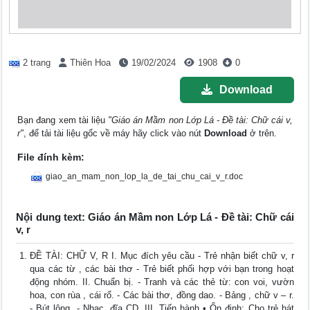
2 trang
Thiên Hoa
19/02/2024
1908
0
Download
Bạn đang xem tài liệu
"Giáo án Mầm non Lớp Lá - Đề tài: Chữ cái v,
r"
, để tải tài liệu gốc về máy hãy click vào nút
Download
ở trên.
File đính kèm:
giao_an_mam_non_lop_la_de_tai_chu_cai_v_r.doc
Nội dung text: Giáo án Mầm non Lớp Lá - Đề tài: Chữ cái
v, r
ĐỀ TÀI: CHỮ V, R I. Mục đích yêu cầu - Trẻ nhận biết chữ v, r
qua các từ , các bài thơ - Trẻ biết phối hợp với bạn trong hoạt
động nhóm. II. Chuẩn bị. - Tranh và các thẻ từ: con voi, vườn
hoa, con rùa , cái rổ. - Các bài thơ, đồng dao. - Bảng , chữ v – r.
- Bút lông. - Nhạc, đĩa CD. III. Tiến hành • Ổn định: Cho trẻ hát