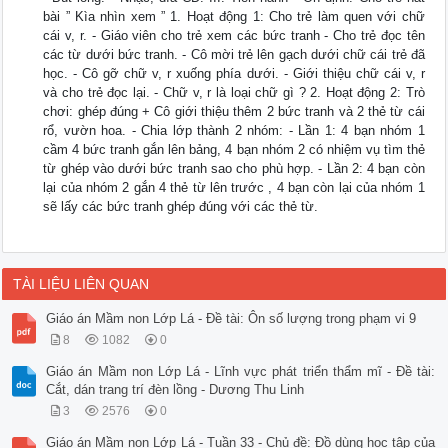
bài ” Kìa nhìn xem ” 1. Hoạt động 1: Cho trẻ làm quen với chữ
cái v, r. - Giáo viên cho trẻ xem các bức tranh - Cho trẻ đọc tên
các từ dưới bức tranh. - Cô mời trẻ lên gạch dưới chữ cái trẻ đã
học. - Cô gỡ chữ v, r xuống phía dưới. - Giới thiệu chữ cái v, r
và cho trẻ đọc lại. - Chữ v, r là loại chữ gì ? 2. Hoạt động 2: Trò
chơi: ghép đúng + Cô giới thiệu thêm 2 bức tranh và 2 thẻ từ cái
rổ, vườn hoa. - Chia lớp thành 2 nhóm: - Lần 1: 4 bạn nhóm 1
cầm 4 bức tranh gắn lên bảng, 4 bạn nhóm 2 có nhiệm vụ tìm thẻ
từ ghép vào dưới bức tranh sao cho phù hợp. - Lần 2: 4 bạn còn
lại của nhóm 2 gắn 4 thẻ từ lên trước , 4 bạn còn lại của nhóm 1
sẽ lấy các bức tranh ghép đúng với các thẻ từ.
TÀI LIỆU LIÊN QUAN
Giáo án Mầm non Lớp Lá - Đề tài: Ôn số lượng trong phạm vi 9
8
1082
0
Giáo án Mầm non Lớp Lá - Lĩnh vực phát triển thẩm mĩ - Đề tài:
Cắt, dán trang trí đèn lồng - Dương Thu Linh
3
2576
0
Giáo án Mầm non Lớp Lá - Tuần 33 - Chủ đề: Đồ dùng học tập của