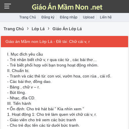
Trang Chủ
Đăng ký
Đăng nhập
Upload
Liên hệ
›
›
Trang Chủ
Lớp Lá
Giáo Án Lớp Lá
Giáo án Mầm non Lớp Lá - Đề tài: Chữ cái v, r
I. Mục đích yêu cầu
- Trẻ nhận biết chữ v, r qua các từ , các bài thơ…
- Trẻ biết phối hợp với bạn trong hoạt động nhóm.
II. Chuẩn bị.
- Tranh và các thẻ từ: con voi, vườn hoa, con rùa , cái rổ.
- Các bài thơ, đồng dao.
- Bảng , chữ v – r.
- Bút lông.
- Nhạc, đĩa CD.
III. Tiến hành
• Ổn định: Cho trẻ hát bài ” Kìa nhìn xem ”
1. Hoạt động 1: Cho trẻ làm quen với chữ cái v, r.
- Giáo viên cho trẻ xem các bức tranh
- Cho trẻ đọc tên các từ dưới bức tranh.