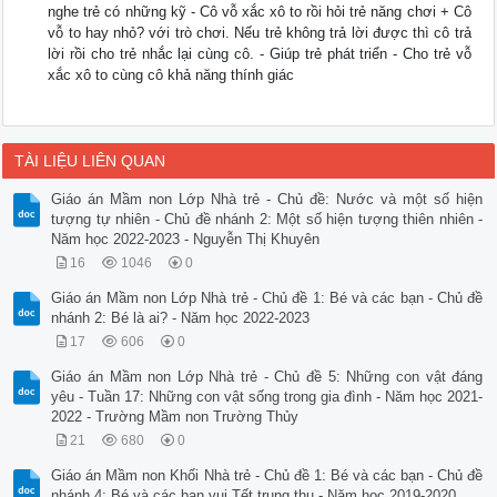
nghe trẻ có những kỹ - Cô vỗ xắc xô to rồi hỏi trẻ năng chơi + Cô
vỗ to hay nhỏ? với trò chơi. Nếu trẻ không trả lời được thì cô trả
lời rồi cho trẻ nhắc lại cùng cô. - Giúp trẻ phát triển - Cho trẻ vỗ
xắc xô to cùng cô khả năng thính giác
TÀI LIỆU LIÊN QUAN
Giáo án Mầm non Lớp Nhà trẻ - Chủ đề: Nước và một số hiện
tượng tự nhiên - Chủ đề nhánh 2: Một số hiện tượng thiên nhiên -
Năm học 2022-2023 - Nguyễn Thị Khuyên
16
1046
0
Giáo án Mầm non Lớp Nhà trẻ - Chủ đề 1: Bé và các bạn - Chủ đề
nhánh 2: Bé là ai? - Năm học 2022-2023
17
606
0
Giáo án Mầm non Lớp Nhà trẻ - Chủ đề 5: Những con vật đáng
yêu - Tuần 17: Những con vật sống trong gia đình - Năm học 2021-
2022 - Trường Mầm non Trường Thủy
21
680
0
Giáo án Mầm non Khối Nhà trẻ - Chủ đề 1: Bé và các bạn - Chủ đề
nhánh 4: Bé và các bạn vui Tết trung thu - Năm học 2019-2020