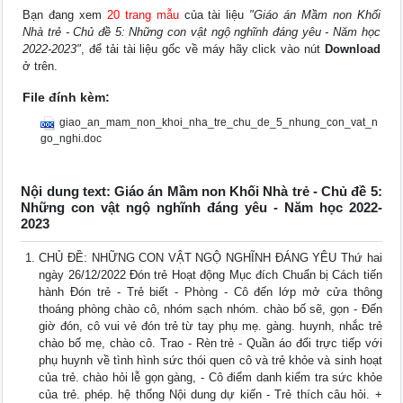
Bạn đang xem
20 trang mẫu
của tài liệu
"Giáo án Mầm non Khối
Nhà trẻ - Chủ đề 5: Những con vật ngộ nghĩnh đáng yêu - Năm học
2022-2023"
, để tải tài liệu gốc về máy hãy click vào nút
Download
ở trên.
File đính kèm:
giao_an_mam_non_khoi_nha_tre_chu_de_5_nhung_con_vat_n
go_nghi.doc
Nội dung text: Giáo án Mầm non Khối Nhà trẻ - Chủ đề 5:
Những con vật ngộ nghĩnh đáng yêu - Năm học 2022-
2023
CHỦ ĐỀ: NHỮNG CON VẬT NGỘ NGHĨNH ĐÁNG YÊU Thứ hai
ngày 26/12/2022 Đón trẻ Hoạt động Mục đích Chuẩn bị Cách tiến
hành Đón trẻ - Trẻ biết - Phòng - Cô đến lớp mở cửa thông
thoáng phòng chào cô, nhóm sạch nhóm. chào bố sẽ, gọn - Đến
giờ đón, cô vui vẻ đón trẻ từ tay phụ mẹ. gàng. huynh, nhắc trẻ
chào bố mẹ, chào cô. Trao - Rèn trẻ - Quần áo đổi trực tiếp với
phụ huynh về tình hình sức thói quen cô và trẻ khỏe và sinh hoạt
của trẻ. chào hỏi lễ gọn gàng, - Cô điểm danh kiểm tra sức khỏe
của trẻ. phép. hệ thống Nội dung dự kiến - Trẻ thích câu hỏi. +