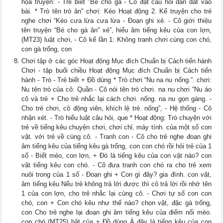
họa truyện: - Trẻ biết "Bé cho gà - Cô đặt câu hỏi dẫn dắt vào
bài. * Trò tên trò ăn" chơi: Kéo Hoạt động 2. Kể truyện cho trẻ
nghe chơi “Kéo cưa lừa cưa lừa - Đoạn ghi xẻ. - Cô giới thiệu
tên truyện “Bé cho gà ăn” xẻ”, hiểu âm tiếng kêu của con lợn,
(MT23) luật chơi, - Cô kể lần 1: Không tranh chơi cùng con chó,
con gà trống, con
Chơi tập ở các góc Hoạt động Mục đích Chuẩn bị Cách tiến hành
Chơi - tập buổi chiều Hoạt động Mục đích Chuẩn bị Cách tiến
hành - Trò - Trẻ biết + Đồ dùng * Trò chơi “Nu na nu nống.”. chơi:
Nu tên trò của cô: Quần - Cô nói tên trò chơi. na nu chơi “Nu áo
cô và trẻ + Cho trẻ nhắc lại cách chơi. nống. na nu gọn gàng. -
Cho trẻ chơi, cô động viên, khích lệ trẻ. nống”, - Hệ thống - Cô
nhận xét. - Trò hiểu luật câu hỏi, que * Hoạt động: Trò chuyện với
trẻ về tiếng kêu chuyện chơi, chơi chỉ, máy tính. của một số con
vật. với trẻ về cùng cô. - Tranh con - Cô cho trẻ nghe đoạn ghi
âm tiếng kêu của tiếng kêu gà trống, con con chó rồi hỏi trẻ của 1
số - Biết mèo, con lợn, + Đó là tiếng kêu của con vật nào? con
vật tiếng kêu con chó. - Cô đưa tranh con chó ra cho trẻ xem
nuôi trong của 1 số - Đoạn ghi + Con gì đây? gia đình. con vật,
âm tiếng kêu Nếu trẻ không trả lời được thì cô trả lời rồi nhớ tên
1 của con lợn, cho trẻ nhắc lại cùng cô. - Chơi tự số con con
chó, con + Con chó kêu như thế nào? chọn vật, đặc gà trống,
con Cho trẻ nghe lại đoạn ghi âm tiếng kêu của điểm nổi mèo.
con chó (MT25) bật của + Đồ dùng À đây là tiếng kêu của con