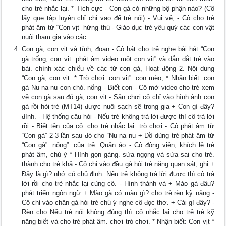
cho trẻ nhắc lại. * Tích cực - Con gà có những bộ phận nào? (Cô
lấy que tập luyện chỉ chỉ vao để trẻ nói) - Vui vẻ, - Cô cho trẻ
phát âm từ “Con vịt” hứng thú - Giáo dục trẻ yêu quý các con vật
nuôi tham gia vào các
Con gà, con vịt và tính, đoạn - Cô hát cho trẻ nghe bài hát “Con
gà trống, con vịt. phát âm video một con vịt” và dẫn dắt trẻ vào
bài. chính xác chiếu về các từ con gà, Hoạt động 2. Nội dung
“Con gà, con vịt. * Trò chơi: con vịt”. con mèo, * Nhận biết: con
gà Nu na nu con chó. nống - Biết con - Cô mở video cho trẻ xem
về con gà sau đó gà, con vịt - Sân chơi cô chỉ vào hình ảnh con
gà rồi hỏi trẻ (MT14) được nuôi sạch sẽ trong gia + Con gì đây?
đình. - Hệ thống câu hỏi - Nếu trẻ không trả lời được thì cô trả lời
rồi - Biết tên của cô. cho trẻ nhắc lại. trò chơi - Cô phát âm từ
“Con gà” 2-3 lần sau đó cho “Nu na nu + Đồ dùng trẻ phát âm từ
“Con gà”. nống”. của trẻ: Quần áo - Cô động viên, khích lệ trẻ
phát âm, chú ý * Hình gọn gàng. sửa ngọng và sửa sai cho trẻ.
thành cho trẻ khả - Cô chỉ vào đầu gà hỏi trẻ năng quan sát, ghi +
Đây là gì? nhớ có chủ định. Nếu trẻ không trả lời được thì cô trả
lời rồi cho trẻ nhắc lại cùng cô. - Hình thành và + Mào gà đâu?
phát triển ngôn ngữ + Mào gà có màu gì? cho trẻ.rèn kỹ năng -
Cô chỉ vào chân gà hỏi trẻ chú ý nghe cô đọc thơ. + Cái gì đây? -
Rèn cho Nếu trẻ nói không đúng thì cô nhắc lại cho trẻ trẻ kỹ
năng biết và cho trẻ phát âm. chơi trò chơi. * Nhận biết: Con vịt *