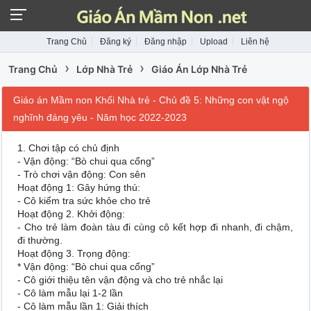
Trang Chủ
Đăng ký
Đăng nhập
Upload
Liên hệ
›
›
Trang Chủ
Lớp Nhà Trẻ
Giáo Án Lớp Nhà Trẻ
Giáo án Mầm non Khối Nhà trẻ - Chủ đề 5: Những con vật ngộ
nghĩnh đáng yêu - Năm học 2022-2023
1. Chơi tập có chủ định
- Vận động: “Bò chui qua cổng”
- Trò chơi vận động: Con sên
Hoạt động 1: Gây hứng thú:
- Cô kiểm tra sức khỏe cho trẻ
Hoạt động 2. Khởi động:
- Cho trẻ làm đoàn tàu đi cùng cô kết hợp đi nhanh, đi chậm,
đi thường.
Hoạt động 3. Trọng động:
* Vận động: “Bò chui qua cổng”
- Cô giới thiệu tên vận động và cho trẻ nhắc lại
- Cô làm mẫu lại 1-2 lần
- Cô làm mẫu lần 1: Giải thích