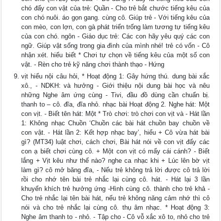
chó đấy con vật của trẻ: Quần - Cho trẻ bắt chước tiếng kêu của
con chó nuôi. áo gọn gang. cùng cô. Giúp trẻ - Với tiếng kêu của
con mèo, con lợn, con gà phát triển trống làm tương tự tiếng kêu
của con chó. ngôn - Giáo dục trẻ: Các con hãy yêu quý các con
ngữ. Giúp vật sống trong gia đình của mình nhé! trẻ có vốn - Cô
nhận xét. hiểu biết * Chơi tự chọn về tiếng kêu của một số con
vật. - Rèn cho trẻ kỹ năng chơi thành thạo - Hứng
vịt hiểu nội câu hỏi, * Hoạt động 1: Gây hứng thú. dung bài xắc
xô., - NDKH: và hưởng - Giới thiệu nội dung bài học và nêu
những Nghe âm ứng cùng - Tivi, đầu đồ dùng cần chuẩn bị.
thanh to – cô. đĩa, đĩa nhỏ. nhạc bài Hoạt động 2. Nghe hát: Một
con vịt. - Biết tên hát: Một * Trò chơi: trò chơi con vịt và - Hát lần
1: Không nhạc Chuồn ‘Chuồn các bài hát chuồn bay chuồn về
con vật. - Hát lần 2: Kết hợp nhạc bay’, hiểu + Cô vừa hát bài
gì? (MT34) luật chơi, cách chơi, Bài hát nói về con vịt đấy các
con ạ biết chơi cùng cô. + Một con vịt có mấy cái cánh? - Biết
lắng + Vịt kêu như thế nào? nghe ca nhạc khi + Lúc lên bờ vịt
làm gì? cô mở băng đĩa, - Nếu trẻ không trả lời được cô trả lời
rồi cho nhớ tên bài trẻ nhắc lại cùng cô. hát. - Hát lại 3 lần
khuyến khích trẻ hưởng ứng -Hình cùng cô. thành cho trẻ khả -
Cho trẻ nhắc lại tên bài hát, nếu trẻ không năng cảm nhớ thì cô
nói và cho trẻ nhắc lại cùng cô. thụ âm nhạc. * Hoạt động 3:
Nghe âm thanh to - nhỏ. - Tập cho - Cô vỗ xắc xô to, nhỏ cho trẻ