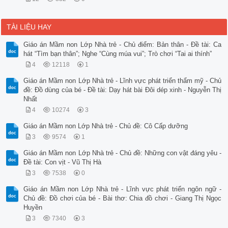
TÀI LIỆU HAY
Giáo án Mầm non Lớp Nhà trẻ - Chủ điểm: Bản thân - Đề tài: Ca
hát “Tìm bạn thân”; Nghe “Cùng múa vui”; Trò chơi “Tai ai thính”
4
12118
1
Giáo án Mầm non Lớp Nhà trẻ - Lĩnh vực phát triển thẩm mỹ - Chủ
đề: Đồ dùng của bé - Đề tài: Dạy hát bài Đôi dép xinh - Nguyễn Thị
Nhất
4
10274
3
Giáo án Mầm non Lớp Nhà trẻ - Chủ đề: Cô Cấp dưỡng
3
9574
1
Giáo án Mầm non Lớp Nhà trẻ - Chủ đề: Những con vật đáng yêu -
Đề tài: Con vịt - Vũ Thị Hà
3
7538
0
Giáo án Mầm non Lớp Nhà trẻ - Lĩnh vực phát triển ngôn ngữ -
Chủ đề: Đồ chơi của bé - Bài thơ: Chia đồ chơi - Giang Thị Ngọc
Huyền
3
7340
3