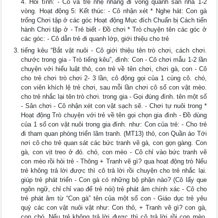
4. Hồi tĩnh: - Cô và trẻ nhẹ nhàng đi vòng quanh sàn nhà 1-2
vòng. Hoạt động 5: Kết thúc: - Cô nhận xét * Nghe hát: Con gà
trống Chơi tập ở các góc Hoạt động Mục đích Chuẩn bị Cách tiến
hành Chơi tập ở - Trẻ biết - Đồ chơi * Trò chuyện tên các góc ở
các góc: - Cô dẫn trẻ đi quanh lớp, giới thiệu cho trẻ
tiếng kêu “Bắt vật nuôi - Cô giới thiệu tên trò chơi, cách chơi.
chước trong gia - Trò tiếng kêu”, đình: Con - Cô chơi mẫu 1-2 lần
chuyện với hiểu luật thỏ, con trẻ về tên chơi, chơi gà, con - Cô
cho trẻ chơi trò chơi 2- 3 lần, cô động gọi của 1 cùng cô. chó,
con viên khích lệ trẻ chơi, sau mỗi lần chơi cô số con vật mèo.
cho trẻ nhắc lại tên trò chơi. trong gia - Gọi đúng đình. tên một số
- Sân chơi - Cô nhận xét con vật sạch sẽ. - Chơi tự nuôi trong *
Hoạt động Trò chuyện với trẻ về tên gọi chọn gia đình - Đồ dùng
của 1 số con vật nuôi trong gia đình. như: Con của trẻ: - Cho trẻ
đi tham quan phòng triển lãm tranh. (MT13) thỏ, con Quần áo Tới
nơi cô cho trẻ quan sát các bức tranh vẽ gà, con gọn gàng. Con
gà, con vịt treo ở đó. chó, con mèo - Cô chỉ vào bức tranh vẽ
con mèo rồi hỏi trẻ - Thông + Tranh vẽ gì? qua hoạt động trò Nếu
trẻ không trả lời được thì cô trả lời rồi chuyện cho trẻ nhắc lại.
giúp trẻ phát triển - Con gà có những bộ phận nào? (Cô lấy que
ngôn ngữ, chỉ chỉ vao để trẻ nói) trẻ phát âm chính xác - Cô cho
trẻ phát âm từ “Con gà” tên của một số con - Giáo dục trẻ yêu
quý các con vật nuôi vật như: Con thỏ, + Tranh vẽ gì? con gà,
con chó, Nếu trẻ không trả lời được thì cô trả lời rồi con mèo.