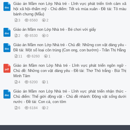
Giáo án Mầm non Lớp Nhà trẻ - Lĩnh vực phát triển tình cảm xã
hội xã hội–thẩm mỹ - Chủ điểm: Tết và mùa xuân - Đề tài: Tô màu
bánh chưng (Mẫu)
3
6560
2
Giáo án Mầm non Lớp Nhà trẻ - Bé chơi với giấy
2
6530
0
Giáo án Mầm non Lớp Nhà trẻ - Chủ đề: Những con vật đáng yêu -
Đề tài: Một số loại côn trùng (Con ong, con bướm) - Trần Thị Hằng
11
6260
1
Giáo án Mầm non Lớp Nhà trẻ - Lĩnh vực phát triển ngôn ngữ -
Chủ đề: Những con vật đáng yêu - Đề tài: Thơ Thỏ trắng - Bùi Thị
Minh Tâm
4
6200
1
Giáo án Mầm non Lớp Nhà trẻ - Lĩnh vực phát triển nhận thức -
Chủ điểm: Thế giới động vật - Chủ đề nhánh: Động vật sống dưới
nước - Đề tài: Con cá, con tôm
6
6184
2