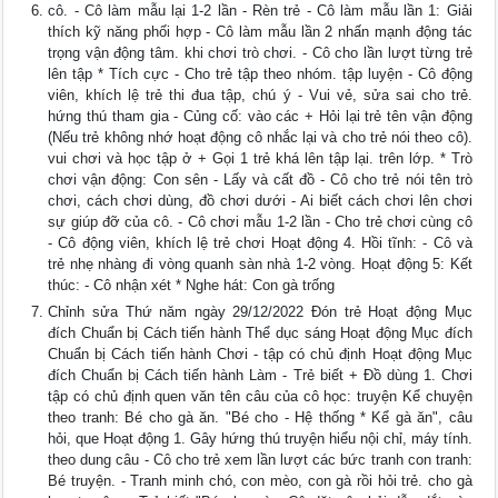
cô. - Cô làm mẫu lại 1-2 lần - Rèn trẻ - Cô làm mẫu lần 1: Giải
thích kỹ năng phối hợp - Cô làm mẫu lần 2 nhấn mạnh động tác
trọng vận động tâm. khi chơi trò chơi. - Cô cho lần lượt từng trẻ
lên tập * Tích cực - Cho trẻ tập theo nhóm. tập luyện - Cô động
viên, khích lệ trẻ thi đua tập, chú ý - Vui vẻ, sửa sai cho trẻ.
hứng thú tham gia - Củng cố: vào các + Hỏi lại trẻ tên vận động
(Nếu trẻ không nhớ hoạt động cô nhắc lại và cho trẻ nói theo cô).
vui chơi và học tập ở + Gọi 1 trẻ khá lên tập lại. trên lớp. * Trò
chơi vận động: Con sên - Lấy và cất đồ - Cô cho trẻ nói tên trò
chơi, cách chơi dùng, đồ chơi dưới - Ai biết cách chơi lên chơi
sự giúp đỡ của cô. - Cô chơi mẫu 1-2 lần - Cho trẻ chơi cùng cô
- Cô động viên, khích lệ trẻ chơi Hoạt động 4. Hồi tĩnh: - Cô và
trẻ nhẹ nhàng đi vòng quanh sàn nhà 1-2 vòng. Hoạt động 5: Kết
thúc: - Cô nhận xét * Nghe hát: Con gà trống
Chỉnh sửa Thứ năm ngày 29/12/2022 Đón trẻ Hoạt động Mục
đích Chuẩn bị Cách tiến hành Thể dục sáng Hoạt động Mục đích
Chuẩn bị Cách tiến hành Chơi - tập có chủ định Hoạt động Mục
đích Chuẩn bị Cách tiến hành Làm - Trẻ biết + Đồ dùng 1. Chơi
tập có chủ định quen văn tên câu của cô học: truyện Kể chuyện
theo tranh: Bé cho gà ăn. "Bé cho - Hệ thống * Kể gà ăn", câu
hỏi, que Hoạt động 1. Gây hứng thú truyện hiểu nội chỉ, máy tính.
theo dung câu - Cô cho trẻ xem lần lượt các bức tranh con tranh:
Bé truyện. - Tranh minh chó, con mèo, con gà rồi hỏi trẻ. cho gà