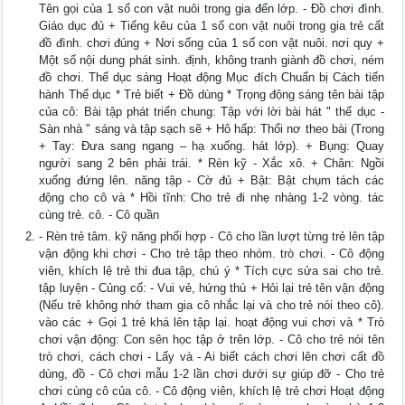
Tên gọi của 1 số con vật nuôi trong gia đến lớp. - Đồ chơi đình.
Giáo dục đủ + Tiếng kêu của 1 số con vật nuôi trong gia trẻ cất
đồ đình. chơi đúng + Nơi sống của 1 số con vật nuôi. nơi quy +
Một số nội dung phát sinh. định, không tranh giành đồ chơi, ném
đồ chơi. Thể dục sáng Hoạt động Mục đích Chuẩn bị Cách tiến
hành Thể dục * Trẻ biết + Đồ dùng * Trọng động sáng tên bài tập
của cô: Bài tập phát triển chung: Tập với lời bài hát " thể dục -
Sàn nhà " sáng và tập sạch sẽ + Hô hấp: Thổi nơ theo bài (Trong
+ Tay: Đưa sang ngang – hạ xuống. hát lớp). + Bụng: Quay
người sang 2 bên phải trái. * Rèn kỹ - Xắc xô. + Chân: Ngồi
xuống đứng lên. năng tập - Cờ đủ + Bật: Bật chụm tách các
động cho cô và * Hồi tĩnh: Cho trẻ đi nhẹ nhàng 1-2 vòng. tác
cùng trẻ. cô. - Cô quần
- Rèn trẻ tâm. kỹ năng phối hợp - Cô cho lần lượt từng trẻ lên tập
vận động khi chơi - Cho trẻ tập theo nhóm. trò chơi. - Cô động
viên, khích lệ trẻ thi đua tập, chú ý * Tích cực sửa sai cho trẻ.
tập luyện - Củng cố: - Vui vẻ, hứng thú + Hỏi lại trẻ tên vận động
(Nếu trẻ không nhớ tham gia cô nhắc lại và cho trẻ nói theo cô).
vào các + Gọi 1 trẻ khá lên tập lại. hoạt động vui chơi và * Trò
chơi vận động: Con sên học tập ở trên lớp. - Cô cho trẻ nói tên
trò chơi, cách chơi - Lấy và - Ai biết cách chơi lên chơi cất đồ
dùng, đồ - Cô chơi mẫu 1-2 lần chơi dưới sự giúp đỡ - Cho trẻ
chơi cùng cô của cô. - Cô động viên, khích lệ trẻ chơi Hoạt động