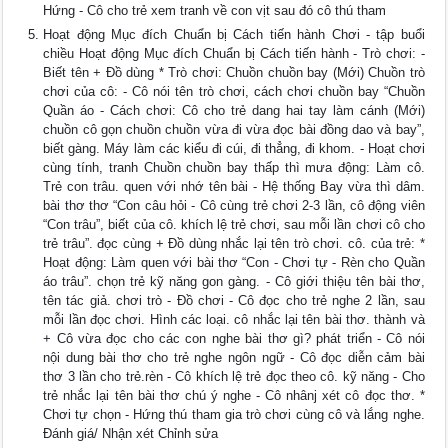
Hứng - Cô cho trẻ xem tranh về con vịt sau đó cô thú tham
Hoạt động Mục đích Chuẩn bị Cách tiến hành Chơi - tập buổi
chiều Hoạt động Mục đích Chuẩn bị Cách tiến hành - Trò chơi: -
Biết tên + Đồ dùng * Trò chơi: Chuồn chuồn bay (Mới) Chuồn trò
chơi của cô: - Cô nói tên trò chơi, cách chơi chuồn bay “Chuồn
Quần áo - Cách chơi: Cô cho trẻ dang hai tay làm cánh (Mới)
chuồn cô gọn chuồn chuồn vừa đi vừa đọc bài đồng dao và bay”,
biết gàng. Máy làm các kiểu đi cúi, đi thẳng, đi khom. - Hoạt chơi
cùng tính, tranh Chuồn chuồn bay thấp thì mưa động: Làm cô.
Trẻ con trâu. quen với nhớ tên bài - Hệ thống Bay vừa thì dâm.
bài thơ thơ “Con câu hỏi - Cô cùng trẻ chơi 2-3 lần, cô động viên
“Con trâu”, biết của cô. khích lệ trẻ chơi, sau mỗi lần chơi cô cho
trẻ trâu”. đọc cùng + Đồ dùng nhắc lại tên trò chơi. cô. của trẻ: *
Hoạt động: Làm quen với bài thơ “Con - Chơi tự - Rèn cho Quần
áo trâu”. chọn trẻ kỹ năng gon gàng. - Cô giới thiệu tên bài thơ,
tên tác giả. chơi trò - Đồ chơi - Cô đọc cho trẻ nghe 2 lần, sau
mỗi lần đọc chơi. Hình các loại. cô nhắc lại tên bài thơ. thành và
+ Cô vừa đọc cho các con nghe bài thơ gì? phát triển - Cô nói
nội dung bài thơ cho trẻ nghe ngôn ngữ - Cô đọc diễn cảm bài
thơ 3 lần cho trẻ.rèn - Cô khích lệ trẻ đọc theo cô. kỹ năng - Cho
trẻ nhắc lại tên bài thơ chú ý nghe - Cô nhânj xét cô đọc thơ. *
Chơi tự chọn - Hứng thú tham gia trò chơi cùng cô và lắng nghe.
Đánh giá/ Nhận xét Chỉnh sửa