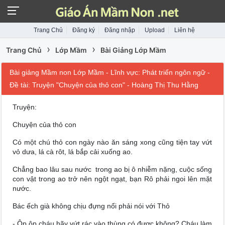
Trang Chủ
Đăng ký
Đăng nhập
Upload
Liên hệ
›
›
Trang Chủ
Lớp Mầm
Bài Giảng Lớp Mầm
Bài giảng Mầm non Lớp Mầm - Lĩnh vực: Phát triển ngôn ngữ -
Đề tài: Truyện "Chuyện của thỏ con" - Hoàng Thị Thu Hằng
Truyện:
Chuyện của thỏ con
Có một chú thỏ con ngày nào ăn sáng xong cũng tiện tay vứt
vỏ dưa, lá cà rôt, lá bắp cải xuống ao.
Chẳng bao lâu sau nước trong ao bị ô nhiễm nặng, cuộc sống
con vật trong ao trở nên ngột ngạt, bạn Rô phải ngoi lên mặt
nước.
Bác ếch già không chịu đựng nổi phải nói với Thỏ
- Ộp ộp cháu hãy vứt rác vào thùng có được không? Cháu làm