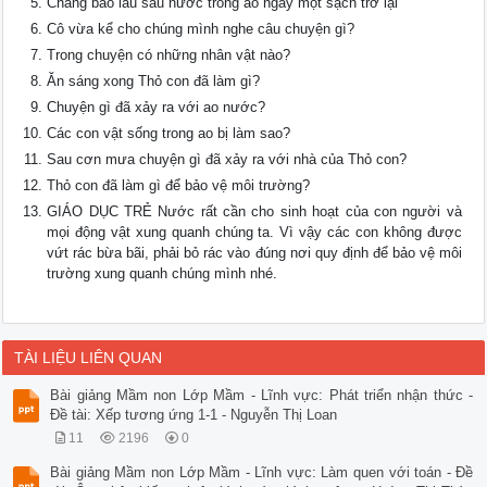
Chảng bao lâu sau nước trong ao ngày một sạch trở lại
Cô vừa kể cho chúng mình nghe câu chuyện gì?
Trong chuyện có những nhân vật nào?
Ăn sáng xong Thỏ con đã làm gì?
Chuyện gì đã xảy ra với ao nước?
Các con vật sống trong ao bị làm sao?
Sau cơn mưa chuyện gì đã xảy ra với nhà của Thỏ con?
Thỏ con đã làm gì để bảo vệ môi trường?
GIÁO DỤC TRẺ Nước rất cần cho sinh hoạt của con người và
mọi động vật xung quanh chúng ta. Vì vậy các con không được
vứt rác bừa bãi, phải bỏ rác vào đúng nơi quy định để bảo vệ môi
trường xung quanh chúng mình nhé.
TÀI LIỆU LIÊN QUAN
Bài giảng Mầm non Lớp Mầm - Lĩnh vực: Phát triển nhận thức -
Đề tài: Xếp tương ứng 1-1 - Nguyễn Thị Loan
11
2196
0
Bài giảng Mầm non Lớp Mầm - Lĩnh vực: Làm quen với toán - Đề