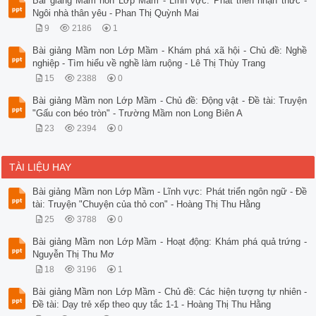
Bài giảng Mầm non Lớp Mầm - Lĩnh vực: Phát triển nhận thức -
Ngôi nhà thân yêu - Phan Thị Quỳnh Mai
9
2186
1
Bài giảng Mầm non Lớp Mầm - Khám phá xã hội - Chủ đề: Nghề
nghiệp - Tìm hiểu về nghề làm ruộng - Lê Thị Thùy Trang
15
2388
0
Bài giảng Mầm non Lớp Mầm - Chủ đề: Động vật - Đề tài: Truyện
"Gấu con béo tròn" - Trường Mầm non Long Biên A
23
2394
0
TÀI LIỆU HAY
Bài giảng Mầm non Lớp Mầm - Lĩnh vực: Phát triển ngôn ngữ - Đề
tài: Truyện "Chuyện của thỏ con" - Hoàng Thị Thu Hằng
25
3788
0
Bài giảng Mầm non Lớp Mầm - Hoạt động: Khám phá quả trứng -
Nguyễn Thị Thu Mơ
18
3196
1
Bài giảng Mầm non Lớp Mầm - Chủ đề: Các hiện tượng tự nhiên -
Đề tài: Dạy trẻ xếp theo quy tắc 1-1 - Hoàng Thị Thu Hằng