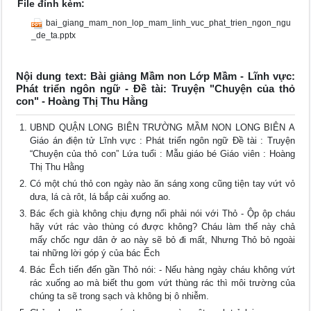
File đính kèm:
bai_giang_mam_non_lop_mam_linh_vuc_phat_trien_ngon_ngu
_de_ta.pptx
Nội dung text: Bài giảng Mầm non Lớp Mầm - Lĩnh vực:
Phát triển ngôn ngữ - Đề tài: Truyện "Chuyện của thỏ
con" - Hoàng Thị Thu Hằng
UBND QUẬN LONG BIÊN TRƯỜNG MẦM NON LONG BIÊN A
Giáo án điện tử Lĩnh vực : Phát triển ngôn ngữ Đề tài : Truyện
“Chuyện của thỏ con” Lứa tuổi : Mẫu giáo bé Giáo viên : Hoàng
Thị Thu Hằng
Có một chú thỏ con ngày nào ăn sáng xong cũng tiện tay vứt vỏ
dưa, lá cà rôt, lá bắp cải xuống ao.
Bác ếch già không chịu đựng nổi phải nói với Thỏ - Ộp ộp cháu
hãy vứt rác vào thùng có được không? Cháu làm thế này chả
mấy chốc ngư dân ở ao này sẽ bỏ đi mất, Nhưng Thỏ bỏ ngoài
tai những lời góp ý của bác Ếch
Bác Ếch tiến đến gần Thỏ nói: - Nếu hàng ngày cháu không vứt
rác xuống ao mà biết thu gom vứt thùng rác thì môi trường của
chúng ta sẽ trong sạch và không bị ô nhiễm.