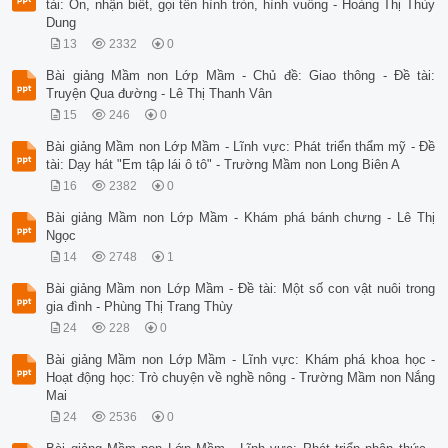
tài: Ôn, nhận biết, gọi tên hình tròn, hình vuông - Hoàng Thị Thùy
Dung
13
2332
0
Bài giảng Mầm non Lớp Mầm - Chủ đề: Giao thông - Đề tài:
Truyện Qua đường - Lê Thị Thanh Vân
15
246
0
Bài giảng Mầm non Lớp Mầm - Lĩnh vực: Phát triển thẩm mỹ - Đề
tài: Dạy hát "Em tập lái ô tô" - Trường Mầm non Long Biên A
16
2382
0
Bài giảng Mầm non Lớp Mầm - Khám phá bánh chưng - Lê Thị
Ngọc
14
2748
1
Bài giảng Mầm non Lớp Mầm - Đề tài: Một số con vật nuôi trong
gia đình - Phùng Thị Trang Thùy
24
228
0
Bài giảng Mầm non Lớp Mầm - Lĩnh vực: Khám phá khoa học -
Hoạt động học: Trò chuyện về nghề nông - Trường Mầm non Nắng
Mai
24
2536
0