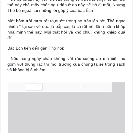
thế này chả mấy chốc ngư dân ở ao này sẽ bỏ đi mất, Nhưng
Thỏ bỏ ngoài tai những lời góp ý của bác Ếch
Một hôm trời mưa rất to,nước trong ao tràn lên bờ, Thỏ ngạc
nhiên “ tại sao vỏ dưa,lá bắp cải, lá cà rôt nổi lềnh bềnh khắp
nhà mình thế này. Mùi thật hôi và khó chịu, khủng khiếp quá
đi”
Bác Ếch tiến đến gần Thỏ nói:
- Nếu hàng ngày cháu không vứt rác xuống ao mà biết thu
gom vứt thùng rác thì môi trường của chúng ta sẽ trong sạch
và không bị ô nhiễm.