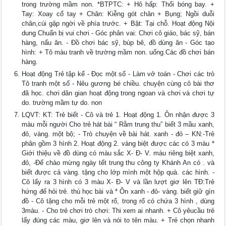
trong trường mầm non. *BTPTC: + Hô hấp: Thổi bóng bay. +
Tay: Xoay cổ tay + Chân: Kiễng gót chân + Bụng; Ngồi duỗi
chân,cúi gập ngời về phía trước. + Bật: Tại chỗ. Hoạt động Nội
dung Chuẩn bị vui chơi - Góc phân vai: Chơi cô giáo, bác sỹ, bán
hàng, nấu ăn. - Đồ chơi bác sỹ, búp bê, đồ dùng ăn - Góc tạo
hình: + Tô màu tranh về trường mầm non. uống.Các đồ chơi bán
hàng.
Hoạt động Trẻ tập kể - Đọc một số - Làm vở toán - Chơi các trò
Tô tranh một số - Nêu gương bé chiều. chuyện cùng cô bài thơ
đã học. chơi dân gian hoạt động trong ngoan và chơi và chơi tự
do. trường mầm tự do. non
LQVT: KT: Trẻ biết - Cô và trẻ 1. Hoạt động 1. Ôn nhận được 3
màu mỗi người Cho trẻ hát bài “ Rằm trung thu” biết 3 mầu xanh,
đỏ, vàng. một bộ; - Trò chuyện về bài hát. xanh - đỏ – KN:-Trẻ
phân gồm 3 hình 2. Hoạt động 2. vàng biệt được các có 3 màu *
Giới thiệu về đồ dùng có màu sắc X- Đ- V. màu riêng biệt xanh,
đỏ, -Để chào mừng ngày tết trung thu công ty Khánh An có . và
biết được cả vàng. tặng cho lớp mình một hộp quà. các hình. -
Cô lấy ra 3 hình có 3 màu X- Đ- V và lần lượt giơ lên TĐ:Trẻ
hứng để hỏi trẻ. thú học bài và * Ôn xanh - đỏ- vàng. biết giữ gìn
đồ - Cô tặng cho mỗi trẻ một rổ, trong rổ có chứa 3 hình , dùng
3màu. - Cho trẻ chơi trò chơi: Thi xem ai nhanh. + Cô yêucầu trẻ
lấy đúng các màu, giơ lên và nói to tên màu. + Trẻ chọn nhanh