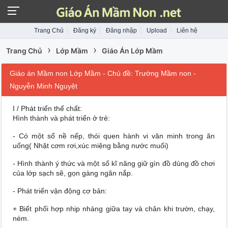
Trang Chủ
Đăng ký
Đăng nhập
Upload
Liên hệ
›
›
Trang Chủ
Lớp Mầm
Giáo Án Lớp Mầm
Giáo án Mầm non Lớp Mầm - Chủ đề: Trường Mầm non -
Nguyễn Minh Nguyệt
I / Phát triển thể chất:
Hình thành và phát triển ở trẻ:
- Có một số nề nếp, thói quen hành vi văn minh trong ăn
uống( Nhặt cơm rơi,xúc miệng bằng nước muối)
- Hình thành ý thức và một số kĩ năng giữ gìn đồ dùng đồ chơi
của lớp sạch sẽ, gọn gàng ngăn nắp.
- Phát triển vận động cơ bản:
+ Biết phối hợp nhịp nhàng giữa tay và chân khi trườn, chạy,
ném.