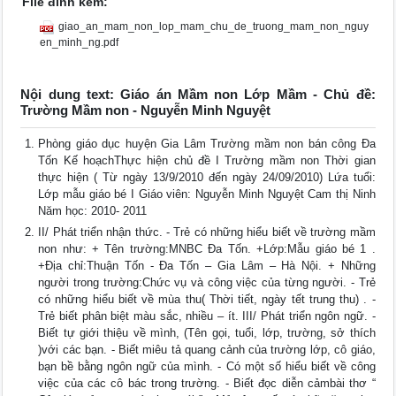
File đính kèm:
giao_an_mam_non_lop_mam_chu_de_truong_mam_non_nguy
en_minh_ng.pdf
Nội dung text: Giáo án Mầm non Lớp Mầm - Chủ đề:
Trường Mầm non - Nguyễn Minh Nguyệt
Phòng giáo dục huyện Gia Lâm Trường mầm non bán công Đa
Tốn Kế hoạchThực hiện chủ đề I Trường mầm non Thời gian
thực hiện ( Từ ngày 13/9/2010 đến ngày 24/09/2010) Lứa tuổi:
Lớp mẫu giáo bé I Giáo viên: Nguyễn Minh Nguyệt Cam thị Ninh
Năm học: 2010- 2011
II/ Phát triển nhận thức. - Trẻ có những hiểu biết về trường mầm
non như: + Tên trường:MNBC Đa Tốn. +Lớp:Mẫu giáo bé 1 .
+Địa chỉ:Thuận Tốn - Đa Tốn – Gia Lâm – Hà Nội. + Những
người trong trường:Chức vụ và công việc của từng người. - Trẻ
có những hiểu biết về mùa thu( Thời tiết, ngày tết trung thu) . -
Trẻ biết phân biệt màu sắc, nhiều – ít. III/ Phát triển ngôn ngữ. -
Biết tự giới thiệu về mình, (Tên gọi, tuổi, lớp, trường, sở thích
)với các bạn. - Biết miêu tả quang cảnh của trường lớp, cô giáo,
bạn bề bằng ngôn ngữ của mình. - Có một số hiểu biết về công
việc của các cô bác trong trường. - Biết đọc diễn cảmbài thơ “