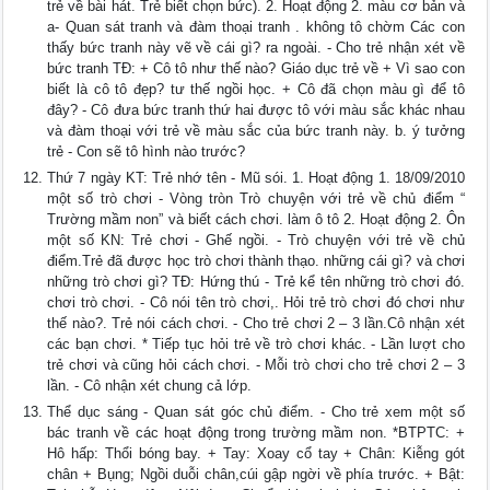
trẻ về bài hát. Trẻ biết chọn bức). 2. Hoạt động 2. màu cơ bản và
a- Quan sát tranh và đàm thoại tranh . không tô chờm Các con
thấy bức tranh này vẽ về cái gì? ra ngoài. - Cho trẻ nhận xét về
bức tranh TĐ: + Cô tô như thế nào? Giáo dục trẻ về + Vì sao con
biết là cô tô đẹp? tư thế ngồi học. + Cô đã chọn màu gì để tô
đây? - Cô đưa bức tranh thứ hai được tô với màu sắc khác nhau
và đàm thoại với trẻ về màu sắc của bức tranh này. b. ý tưởng
trẻ - Con sẽ tô hình nào trước?
Thứ 7 ngày KT: Trẻ nhớ tên - Mũ sói. 1. Hoạt động 1. 18/09/2010
một số trò chơi - Vòng tròn Trò chuyện với trẻ về chủ điểm “
Trường mầm non” và biết cách chơi. làm ô tô 2. Hoạt động 2. Ôn
một số KN: Trẻ chơi - Ghế ngồi. - Trò chuyện với trẻ về chủ
điểm.Trẻ đã được học trò chơi thành thạo. những cái gì? và chơi
những trò chơi gì? TĐ: Hứng thú - Trẻ kể tên những trò chơi đó.
chơi trò chơi. - Cô nói tên trò chơi,. Hỏi trẻ trò chơi đó chơi như
thế nào?. Trẻ nói cách chơi. - Cho trẻ chơi 2 – 3 lần.Cô nhận xét
các bạn chơi. * Tiếp tục hỏi trẻ về trò chơi khác. - Lần lượt cho
trẻ chơi và cũng hỏi cách chơi. - Mỗi trò chơi cho trẻ chơi 2 – 3
lần. - Cô nhận xét chung cả lớp.
Thể dục sáng - Quan sát góc chủ điểm. - Cho trẻ xem một số
bác tranh về các hoạt động trong trường mầm non. *BTPTC: +
Hô hấp: Thổi bóng bay. + Tay: Xoay cổ tay + Chân: Kiễng gót
chân + Bụng; Ngồi duỗi chân,cúi gập ngời về phía trước. + Bật: