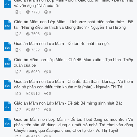
Giáo án Mầm non Lớp Mầm - Môn: Giáo dục âm nhạc - Đề tài: Hát
và vận động "Nhà của tôi"
3
7778
0
Giáo án Mầm non Lớp Mầm - Lĩnh vực phát triển nhận thức - Đề
tài: “Những điều bé thích và không thích” - Nguyễn Thu Hương
3
7506
0
Giáo án Mầm non Lớp Mầm - Đề tài: Bé nhặt rau ngót
9
7322
0
Giáo án Mầm non Lớp Mầm - Chủ đề: Mùa xuân - Tạo hình: Thiệp
xuân của bé
2
6950
0
Giáo án Mầm non Lớp Mầm - Chủ đề: Bản thân - Bài dạy: Vẽ thêm
các bộ phận còn thiếu trên khuôn mặt (mẫu) - Nguyễn Thị Tới
3
6916
0
Giáo án Mầm non Lớp Mầm - Đề tài: Bé mừng sinh nhật Bác
2
6522
0
Giáo án Mầm non Lớp Mầm - Đề tài: Hoạt động có mục đích Vẽ
phấn trên sân đồ dùng, dụng cụ một số nghề Trò chơi vận động
Chuyền bóng qua đầu-qua chân; Chơi tự do - Vũ Thị Tuyết