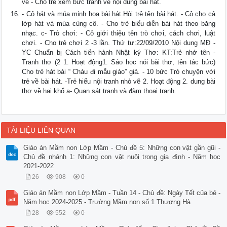
vẽ - Cho trẻ xem bức tranh vẽ nội dung bài hát.
- Cô hát và múa minh hoạ bài hát.Hỏi trẻ tên bài hát. - Cô cho cả
lớp hát và múa cùng cô. - Cho trẻ biểu diễn bài hát theo băng
nhạc. c- Trò chơi: - Cô giới thiệu tên trò chơi, cách chơi, luật
chơi. - Cho trẻ chơi 2 -3 lần. Thứ tư:22/09/2010 Nội dung MĐ -
YC Chuẩn bị Cách tiến hành Nhật ký Thơ: KT:Trẻ nhớ tên -
Tranh thơ (2 1. Hoạt động1. Sáo học nói bài thơ, tên tác bức)
Cho trẻ hát bài “ Cháu đi mẫu giáo” giả. - 10 bức Trò chuyện với
trẻ về bài hát. -Trẻ hiểu nội tranh nhỏ vẽ 2. Hoạt động 2. dung bài
thơ về hai khổ a- Quan sát tranh và đàm thoại tranh.
TÀI LIỆU LIÊN QUAN
Giáo án Mầm non Lớp Mầm - Chủ đề 5: Những con vật gần gũi -
Chủ đề nhánh 1: Những con vật nuôi trong gia đình - Năm học
2021-2022
26
908
0
Giáo án Mầm non Lớp Mầm - Tuần 14 - Chủ đề: Ngày Tết của bé -
Năm học 2024-2025 - Trường Mầm non số 1 Thượng Hà
28
552
0