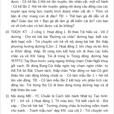
được - Cô kể lần 1:Hỏi trẻ tên truyện, tên nhân vật. một số hành
- Cô kể lần 2: Hỏi trẻ tên truyện, giảng nội dung câu động của các
truyện qua từng bức tranh( trích đoạn) nhân vật đó + Thím vịt
bận đi chợ mang con đi đâu? TĐ: + Thế bạn gà đã dẫn vịt đi
đâu? Giáo dục trẻ + Bạn gà đã làm gì để kiếm cái ăn? còn bạn
vịt về tình cảm có bới được cái ăn không?
TDGH: KT: - 2 cổng 1. Hoạt động 1. Đi theo Trẻ hiểu và - Vẽ 2
đường - Cho trẻ hát bài “Đường và chân” đường hẹp. biết xác
định hẹp( mỗi - Trò chuyện với trẻ về nội dung bài hát. Bò thấp
phương hướng đường 0,2m- 2. Hoạt động 2. khi chạy và bò 4m)
a- Khởi động: thấp. Đi vòng tròn kết hợp với đi theo các kiểu
chân và về KN: hàng. Trẻ đi trong b- Trọng động: đường hẹp
*BTPTC:Tay:Đưa trước sang ngang không chạm Chân:Ngồi khuỵ
gối vạch. Đi đúng Bụng:Cúi thấp ngón tay chạm ngón chân. tư
thế.Trẻ bò Bật: Chụm tách. thấp chân *Vận động cơ bản:Cô giới
thiệu tên vận động không choãi ra. - Cô làm mẫu lần 1 + hỏi trẻ
tên vận động. TĐ: - Cô làm mẫu lần 2 kết hợp với phân tích các
động tác: Trẻ hứng thú Cô đi theo đúng trong đường hẹp và đi
thật khéo léo sao
Nội dung MĐ - YC Chuẩn bị Cách tiến hành Nhật ký Tạo hình:
KT: - Vở vẽ. 1.Hoạt động 1. Tô màu bức Trẻ biết cách tô - Bút
sáp. - Cho trẻ hát bài “ Trường chúng cháu là trường mầm tranh
cho tranh. - Tranh mẫu non” đẹp KN: của cô( 2 - Trò chuyện với