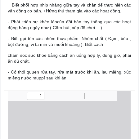
+ Biết phối hợp nhịp nhàng giữa tay và chân để thực hiện các
vân động cơ bản. +Hứng thú tham gia vào các hoạt động.
-
Phát triển sự khéo léocủa đôi bàn tay thông qua các hoạt
động hàng ngày như ( Cầm bút, xếp đồ chơi… )
-
Biết gọi tên các nhóm thực phẩm: Nhóm chất ( Đạm, béo ,
bột đường, vi ta min và muối khoáng ). Biết cách
chăm sóc sức khoẻ bằng cách ăn uống hợp lý, đúng giờ, phải
ăn đủ chất.
-
Có thói quuen rửa tay, rửa mặt trước khi ăn, lau miệng, xúc
miệng nước muppí sau khi ăn.