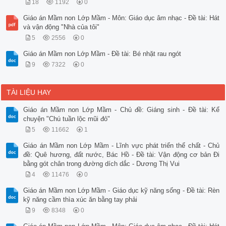
18
1192
0
Giáo án Mầm non Lớp Mầm - Môn: Giáo dục âm nhạc - Đề tài: Hát
và vận động "Nhà của tôi"
5
2556
0
Giáo án Mầm non Lớp Mầm - Đề tài: Bé nhặt rau ngót
9
7322
0
TÀI LIỆU HAY
Giáo án Mầm non Lớp Mầm - Chủ đề: Giáng sinh - Đề tài: Kể
chuyện "Chú tuần lộc mũi đỏ"
5
11662
1
Giáo án Mầm non Lớp Mầm - Lĩnh vực phát triển thể chất - Chủ
đề: Quê hương, đất nước, Bác Hồ - Đề tài: Vận động cơ bản Đi
bằng gót chân trong đường dích dắc - Dương Thị Vui
4
11476
0
Giáo án Mầm non Lớp Mầm - Giáo dục kỹ năng sống - Đề tài: Rèn
kỹ năng cầm thìa xúc ăn bằng tay phải
9
8348
0