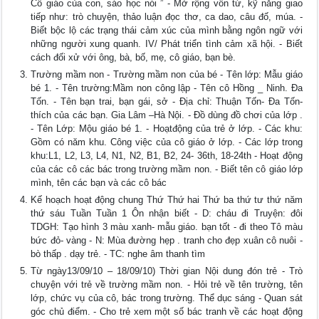
Cô giáo của con, sáo học nói ” - Mở rộng vốn từ, kỹ năng giao
tiếp như: trò chuyện, thảo luận đọc thơ, ca dao, câu đố, múa. -
Biết bộc lộ các trạng thái cảm xúc của mình bằng ngôn ngữ với
những người xung quanh. IV/ Phát triển tình cảm xã hội. - Biết
cách đối xử với ông, bà, bố, mẹ, cô giáo, bạn bè.
Trường mầm non - Trường mầm non của bé - Tên lớp: Mẫu giáo
bé 1. - Tên trường:Mầm non công lập - Tên cô Hồng _ Ninh. Đa
Tốn. - Tên bạn trai, bạn gái, sở - Địa chỉ: Thuận Tốn- Đa Tốn-
thích của các bạn. Gia Lâm –Hà Nội. - Đồ dùng đồ chơi của lớp .
- Tên Lớp: Mộu giáo bé 1. - Hoạtđộng của trẻ ở lớp. - Các khu:
Gồm có năm khu. Công việc của cô giáo ở lớp. - Các lớp trong
khu:L1, L2, L3, L4, N1, N2, B1, B2, 24- 36th, 18-24th - Hoạt động
của các cô các bác trong trường mầm non. - Biết tên cô giáo lớp
mình, tên các bạn và các cô bác
Kế hoạch hoạt động chung Thứ Thứ hai Thứ ba thứ tư thứ năm
thứ sáu Tuần Tuần 1 Ôn nhận biết - D: cháu đi Truyện: đôi
TDGH: Tạo hình 3 màu xanh- mẫu giáo. bạn tốt - đi theo Tô màu
bức đỏ- vàng - N: Mùa đường hẹp . tranh cho đẹp xuân cô nuôi -
bò thấp . dạy trẻ. - TC: nghe âm thanh tìm
Từ ngày13/09/10 – 18/09/10) Thời gian Nội dung đón trẻ - Trò
chuyện với trẻ về trường mầm non. - Hỏi trẻ về tên trường, tên
lớp, chức vụ của cô, bác trong trường. Thể dục sáng - Quan sát
góc chủ điểm. - Cho trẻ xem một số bác tranh về các hoạt động