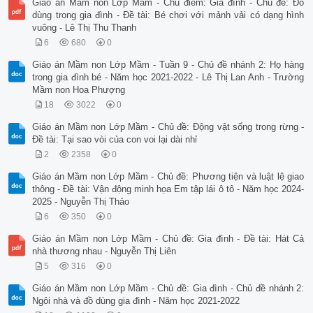
Giáo án Mầm non Lớp Mầm - Chủ điểm: Gia đình - Chủ đề: Đồ
dùng trong gia đình - Đề tài: Bé chơi với mảnh vải có dạng hình
vuông - Lê Thị Thu Thanh
6
680
0
Giáo án Mầm non Lớp Mầm - Tuần 9 - Chủ đề nhánh 2: Họ hàng
trong gia đình bé - Năm học 2021-2022 - Lê Thị Lan Anh - Trường
Mầm non Hoa Phượng
18
3022
0
Giáo án Mầm non Lớp Mầm - Chủ đề: Động vật sống trong rừng -
Đề tài: Tại sao vòi của con voi lại dài nhỉ
2
2358
0
Giáo án Mầm non Lớp Mầm - Chủ đề: Phương tiện và luật lệ giao
thông - Đề tài: Vận động minh họa Em tập lái ô tô - Năm học 2024-
2025 - Nguyễn Thị Thảo
6
350
0
Giáo án Mầm non Lớp Mầm - Chủ đề: Gia đình - Đề tài: Hát Cả
nhà thương nhau - Nguyễn Thị Liên
5
316
0
Giáo án Mầm non Lớp Mầm - Chủ đề: Gia đình - Chủ đề nhánh 2:
Ngôi nhà và đồ dùng gia đình - Năm học 2021-2022