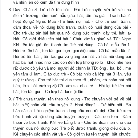
và nhìn lên cô xem đã tìm đúng hình
Dạy: Cháu đi Trẻ nhớ tên bài - Đài Trò chuyện với trẻ về chủ
điểm “ trường mầm non” mẫu giáo. hát, tên tác giả. - Tranh bài 2.
hoạt động2 Nghe: Mùa -Trẻ hiếu nội hát. - Cho trẻ xem tranh,
đàm thoại về nội dung bức tranh. xuân cô nuôi dung của bài -
Cho trẻ đặt tên bài hát qua nội dung bức tranh. dậy trẻ. hát. a-
Hát. Cô giới thiệu tên bài hát “ Cháu đimẫu giáo” và TC: Nghe
KN: tên tác giả. âm thanh tìm Trẻ hát đúng - Cô hát mẫu lần 1.
Hỏi trẻ tên bài , tên tác giả. bạn. giai điệu của - Cô hát mẫu lần 2:
Hỏi trẻ tên bài , tên tác giả và giảng bài hát và hát nội dung bài
hát: bài hát nhắc nhở các con đến lớp không rõ lời. khóc nhè nên
rất được cô yêu và mọi người đó chính là TĐ: ông , bà, bố , mẹ
yên tâm đi làm. Giáo dục trẻ - Cô bắt nhịp cả lớp hát 3 lần. yêu
quý trường - Cho trẻ hát thi đua theo tổ , nhóm, cá nhân hát nối
tiếp, lớp. hát cường độ.Cô sửa sai cho trẻ. - Hỏi lại trẻ tên bài
hát, tên tác giả. - Cả lớp hát lại mội lần.
( Trẻ chưa truyện, tên theo nội dung - Trò chuyện với trẻ về bài
hát. biết) nhân vật. câu truyện. 2. Hoạt động2: - Trẻ hiểu nội - Sa
bàn các a.Trải nghiệm tranh: dung câu con rối dẹt. Cho trẻ xem
bức tranh vẽ nội dung câu truyện. truyện. - Các con tôm - Đàm
thoại về bức tranh. KN: vẽ bằng bìa - Cho trẻ đoán tên cho câu
truyện qua nội dung bức Trẻ biết được tranh. giọng điệu của b.
Kể chuyện các nhân vật và - Cô giới thiệu tên truyện. bắt chước