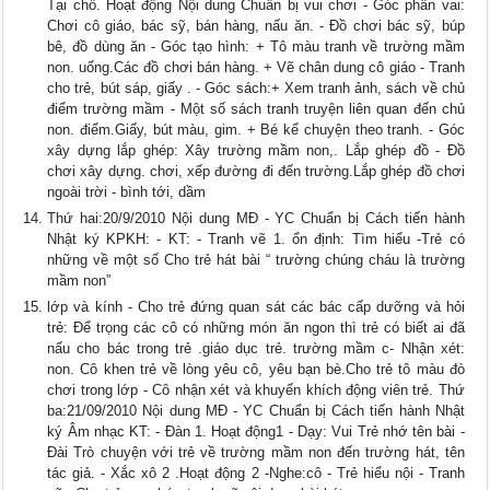
Tại chỗ. Hoạt động Nội dung Chuẩn bị vui chơi - Góc phân vai:
Chơi cô giáo, bác sỹ, bán hàng, nấu ăn. - Đồ chơi bác sỹ, búp
bê, đồ dùng ăn - Góc tạo hình: + Tô màu tranh về trường mầm
non. uống.Các đồ chơi bán hàng. + Vẽ chân dung cô giáo - Tranh
cho trẻ, bút sáp, giấy . - Góc sách:+ Xem tranh ảnh, sách về chủ
điểm trường mầm - Một số sách tranh truyện liên quan đến chủ
non. điểm.Giấy, bút màu, gim. + Bé kể chuyện theo tranh. - Góc
xây dựng lắp ghép: Xây trường mầm non,. Lắp ghép đồ - Đồ
chơi xây dựng. chơi, xếp đường đi đến trường.Lắp ghép đồ chơi
ngoài trời - bình tới, dầm
Thứ hai:20/9/2010 Nội dung MĐ - YC Chuẩn bị Cách tiến hành
Nhật ký KPKH: - KT: - Tranh vẽ 1. ổn định: Tìm hiểu -Trẻ có
những về một số Cho trẻ hát bài “ trường chúng cháu là trường
mầm non”
lớp và kính - Cho trẻ đứng quan sát các bác cấp dưỡng và hỏi
trẻ: Để trọng các cô có những món ăn ngon thì trẻ có biết ai đã
nấu cho bác trong trẻ .giáo dục trẻ. trường mầm c- Nhận xét:
non. Cô khen trẻ về lòng yêu cô, yêu bạn bè.Cho trẻ tô màu đò
chơi trong lớp - Cô nhận xét và khuyến khích động viên trẻ. Thứ
ba:21/09/2010 Nội dung MĐ - YC Chuẩn bị Cách tiến hành Nhật
ký Âm nhạc KT: - Đàn 1. Hoạt động1 - Dạy: Vui Trẻ nhớ tên bài -
Đài Trò chuyện với trẻ về trường mầm non đến trường hát, tên
tác giả. - Xắc xô 2 .Hoạt động 2 -Nghe:cô - Trẻ hiểu nội - Tranh