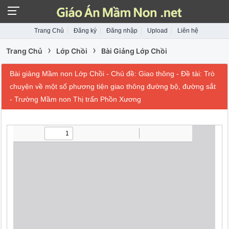
Trang Chủ
Đăng ký
Đăng nhập
Upload
Liên hệ
›
›
Trang Chủ
Lớp Chồi
Bài Giảng Lớp Chồi
Bài giảng Mầm non Lớp Chồi - Chủ đề: Giao thông - Đề tài: Trò
chuyện về một số phương tiện giao thông đường bộ, đường sắt
- Trường Mầm non Thị trấn Phồn Xương