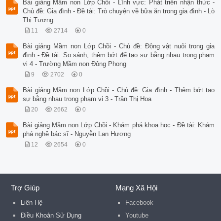
Bài giảng Mầm non Lớp Chồi - Lĩnh vực: Phát triển nhận thức -
Chủ đề: Gia đình - Đề tài: Trò chuyện về bữa ăn trong gia đình - Lò
Thị Tương
11
2714
0
Bài giảng Mầm non Lớp Chồi - Chủ đề: Động vật nuôi trong gia
đình - Đề tài: So sánh, thêm bớt để tạo sự bằng nhau trong phạm
vi 4 - Trường Mầm non Đông Phong
9
2702
0
Bài giảng Mầm non Lớp Chồi - Chủ đề: Gia đình - Thêm bớt tạo
sự bằng nhau trong phạm vi 3 - Trần Thị Hoa
20
2662
0
Bài giảng Mầm non Lớp Chồi - Khám phá khoa học - Đề tài: Khám
phá nghề bác sĩ - Nguyễn Lan Hương
12
2654
0
Trợ Giúp
Mạng Xã Hội
Liên Hệ
Facebook
Điều Khoản Sử Dụng
Youtube