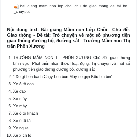
bai_giang_mam_non_lop_choi_chu_de_giao_thong_de_tai_tro
_chuy.ppt
Nội dung text: Bài giảng Mầm non Lớp Chồi - Chủ đề:
Giao thông - Đề tài: Trò chuyện về một số phương tiện
giao thông đường bộ, đường sắt - Trường Mầm non Thị
trấn Phồn Xương
TRƯỜNG MẦM NON TT PHỒN XƯƠNG Chủ đề: giao thơng
Lĩnh vực: Phát triển nhận thức Hoạt động: Trị chuyện về một số
phương tiện giao thơng đường bộ, đường sắt
“ Xe gì bốn bánh Chạy bon bon Máy nổ giịn Kêu bin bin”
Xe ô tô con
Xe đạp
Xe máy
Xe máy
Xe ô tô khách
Xe ô tô tải
Xe ngựa
Xe xích lô